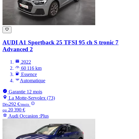
AUDI A1
Sportback 25 TFSI 95 ch S tronic 7
Advanced 2
2022
60 116 km
Essence
Automatique
Garantie 12 mois
La Motte-Servolex (73)
292 €
Dès
/mois
20 390 €
ou
Audi Occasion :Plus