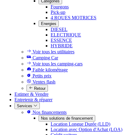
Catégories
Fourgons
Pick-up
4 ROUES MOTRICES
Energies
DIESEL
ELECTRIQUE
ESSENCE
HYBRIDE
Voir tous les utilitaires
Camping Car
Voir tous les camping-cars
Faible kilométrage
Petits prix
Ventes flash
Retour
Estimer & Vendre
Entretenir & réparer
Services
Nos financements
Nos solutions de financement
Location Longue Durée (LLD)
Location avec Option d'Achat (LOA)
Crédit voiture