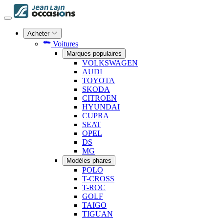
Acheter
Voitures
Marques populaires
VOLKSWAGEN
AUDI
TOYOTA
SKODA
CITROEN
HYUNDAI
CUPRA
SEAT
OPEL
DS
MG
Modèles phares
POLO
T-CROSS
T-ROC
GOLF
TAIGO
TIGUAN