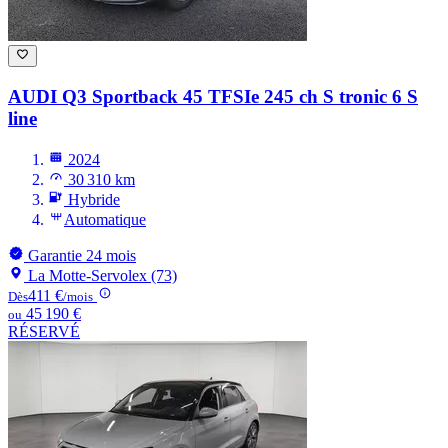
AUDI Q3
Sportback 45 TFSIe 245 ch S tronic 6 S
line
2024
30 310 km
Hybride
Automatique
Garantie 24 mois
La Motte-Servolex (73)
411 €
Dès
/mois
45 190 €
ou
RÉSERVÉ