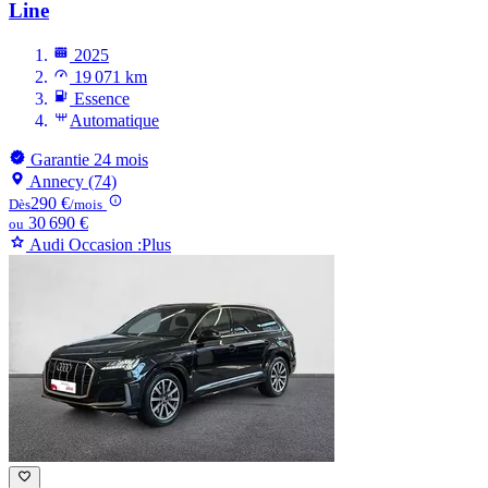
Line
2025
19 071 km
Essence
Automatique
Garantie 24 mois
Annecy (74)
290 €
Dès
/mois
30 690 €
ou
Audi Occasion :Plus