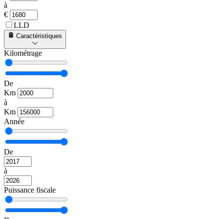
à
€
LLD
Caractéristiques
Kilométrage
De
Km
à
Km
Année
De
à
Puissance fiscale