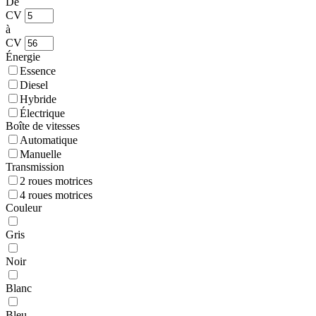
De
CV
à
CV
Énergie
Essence
Diesel
Hybride
Électrique
Boîte de vitesses
Automatique
Manuelle
Transmission
2 roues motrices
4 roues motrices
Couleur
Gris
Noir
Blanc
Bleu