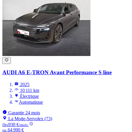
AUDI A6 E-TRON
Avant Performance S line
2025
10 111 km
Électrique
Automatique
Garantie 24 mois
La Motte-Servolex (73)
930 €
Dès
/mois
64 990 €
ou