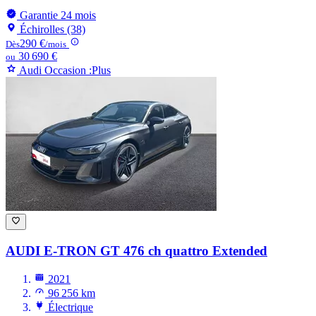
Garantie 24 mois
Échirolles (38)
290 €
Dès
/mois
30 690 €
ou
Audi Occasion :Plus
AUDI E-TRON GT
476 ch quattro Extended
2021
96 256 km
Électrique