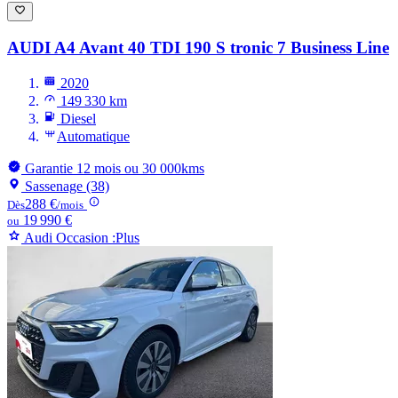
AUDI A4
Avant 40 TDI 190 S tronic 7 Business Line
2020
149 330 km
Diesel
Automatique
Garantie 12 mois ou 30 000kms
Sassenage (38)
288 €
Dès
/mois
19 990 €
ou
Audi Occasion :Plus