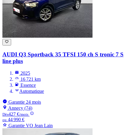
AUDI Q3
Sportback 35 TFSI 150 ch S tronic 7 S
line plus
2025
16 721 km
Essence
Automatique
Garantie 24 mois
Annecy (74)
427 €
Dès
/mois
44 990 €
ou
Garantie VO Jean Lain