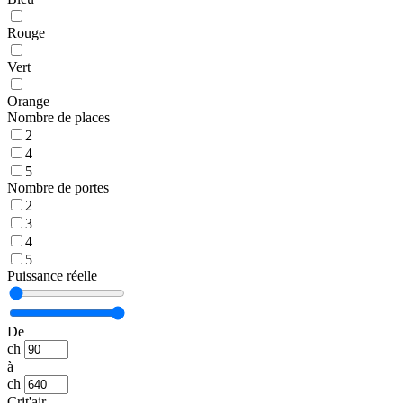
Rouge
Vert
Orange
Nombre de places
2
4
5
Nombre de portes
2
3
4
5
Puissance réelle
De
ch
à
ch
Crit'air