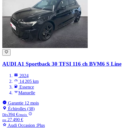
AUDI A1
Sportback 30 TFSI 116 ch BVM6 S Line
2024
14 205 km
Essence
Manuelle
Garantie 12 mois
Échirolles (38)
394 €
Dès
/mois
27 490 €
ou
Audi Occasion :Plus