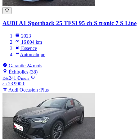
AUDI A1
Sportback 25 TFSI 95 ch S tronic 7 S Line
2023
16 804 km
Essence
Automatique
Garantie 24 mois
Échirolles (38)
241 €
Dès
/mois
23 990 €
ou
Audi Occasion :Plus