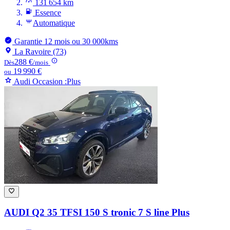
131 654 km
Essence
Automatique
Garantie 12 mois ou 30 000kms
La Ravoire (73)
288 €
Dès
/mois
19 990 €
ou
Audi Occasion :Plus
AUDI Q2
35 TFSI 150 S tronic 7 S line Plus