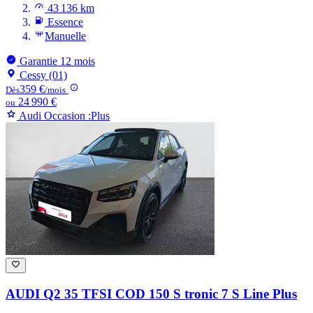
43 136 km
Essence
Manuelle
Garantie 12 mois
Cessy (01)
359 €
Dès
/mois
24 990 €
ou
Audi Occasion :Plus
AUDI Q2
35 TFSI COD 150 S tronic 7 S Line Plus