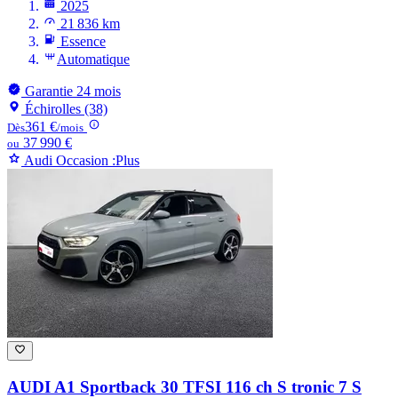
2025
21 836 km
Essence
Automatique
Garantie 24 mois
Échirolles (38)
361 €
Dès
/mois
37 990 €
ou
Audi Occasion :Plus
AUDI A1
Sportback 30 TFSI 116 ch S tronic 7 S