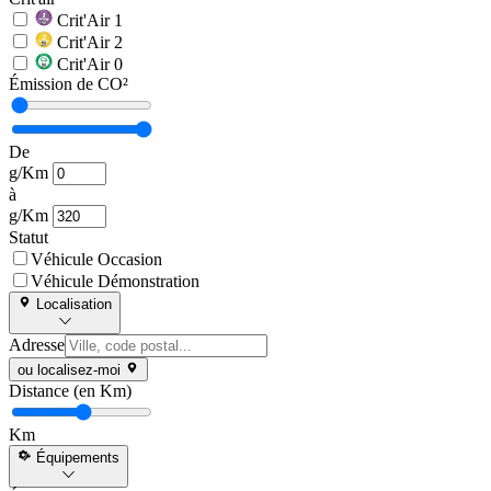
Crit'Air 1
Crit'Air 2
Crit'Air 0
Émission de CO²
De
g/Km
à
g/Km
Statut
Véhicule Occasion
Véhicule Démonstration
Localisation
Adresse
ou localisez-moi
Distance (en Km)
Km
Équipements