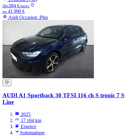
384 €
Dès
/mois
41 990 €
ou
Audi Occasion :Plus
AUDI A1
Sportback 30 TFSI 116 ch S tronic 7 S
Line
2025
17 184 km
Essence
Automatique