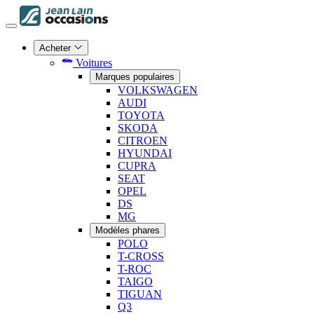
Acheter
Voitures
Marques populaires
VOLKSWAGEN
AUDI
TOYOTA
SKODA
CITROEN
HYUNDAI
CUPRA
SEAT
OPEL
DS
MG
Modèles phares
POLO
T-CROSS
T-ROC
TAIGO
TIGUAN
Q3