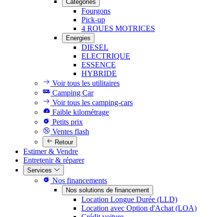
Catégories
Fourgons
Pick-up
4 ROUES MOTRICES
Energies
DIESEL
ELECTRIQUE
ESSENCE
HYBRIDE
Voir tous les utilitaires
Camping Car
Voir tous les camping-cars
Faible kilométrage
Petits prix
Ventes flash
Retour
Estimer & Vendre
Entretenir & réparer
Services
Nos financements
Nos solutions de financement
Location Longue Durée (LLD)
Location avec Option d'Achat (LOA)
Crédit voiture