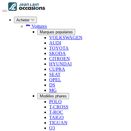
Acheter
Voitures
Marques populaires
VOLKSWAGEN
AUDI
TOYOTA
SKODA
CITROEN
HYUNDAI
CUPRA
SEAT
OPEL
DS
MG
Modèles phares
POLO
T-CROSS
T-ROC
TAIGO
TIGUAN
Q3