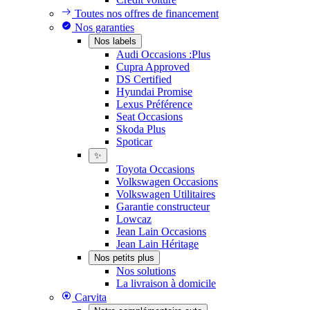
Toutes nos offres de financement
Nos garanties
Nos labels
Audi Occasions :Plus
Cupra Approved
DS Certified
Hyundai Promise
Lexus Préférence
Seat Occasions
Skoda Plus
Spoticar
✨
Toyota Occasions
Volkswagen Occasions
Volkswagen Utilitaires
Garantie constructeur
Lowcaz
Jean Lain Occasions
Jean Lain Héritage
Nos petits plus
Nos solutions
La livraison à domicile
Carvita