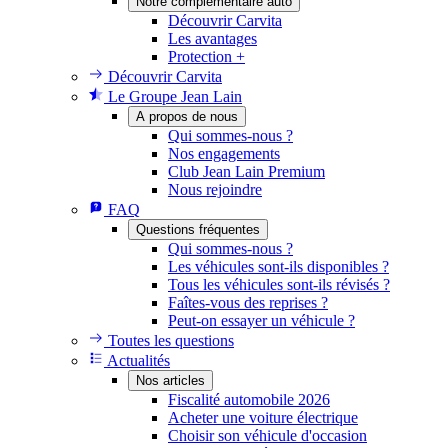
Notre complémentaire auto
Découvrir Carvita
Les avantages
Protection +
Découvrir Carvita
Le Groupe Jean Lain
A propos de nous
Qui sommes-nous ?
Nos engagements
Club Jean Lain Premium
Nous rejoindre
FAQ
Questions fréquentes
Qui sommes-nous ?
Les véhicules sont-ils disponibles ?
Tous les véhicules sont-ils révisés ?
Faîtes-vous des reprises ?
Peut-on essayer un véhicule ?
Toutes les questions
Actualités
Nos articles
Fiscalité automobile 2026
Acheter une voiture électrique
Choisir son véhicule d'occasion