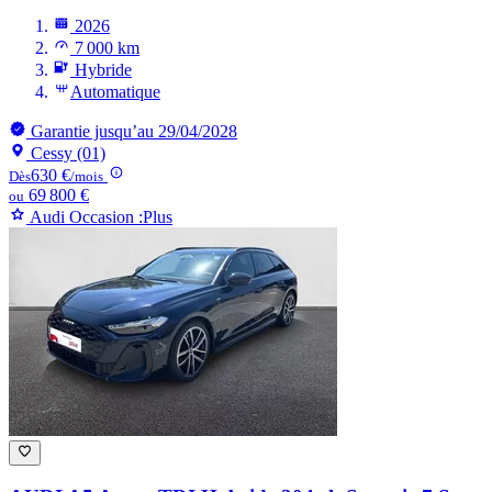
2026
7 000 km
Hybride
Automatique
Garantie jusqu’au 29/04/2028
Cessy (01)
630 €
Dès
/mois
69 800 €
ou
Audi Occasion :Plus