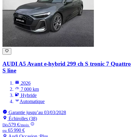
AUDI A5
Avant e-hybrid 299 ch S tronic 7 Quattro
S line
2026
7 000 km
Hybride
Automatique
Garantie jusqu’au 03/03/2028
Échirolles (38)
579 €
Dès
/mois
65 990 €
ou
Audi Occasion :Plus