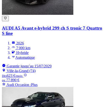
AUDI A5
Avant e-hybrid 299 ch S tronic 7 Quattro
S line
2026
7 000 km
Hybride
Automatique
Garantie jusqu’au 15/07/2029
Ville-la-Grand (74)
623 €
Dès
/mois
77 890 €
ou
Audi Occasion :Plus