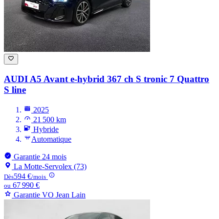
AUDI A5
Avant e-hybrid 367 ch S tronic 7 Quattro
S line
2025
21 500 km
Hybride
Automatique
Garantie 24 mois
La Motte-Servolex (73)
594 €
Dès
/mois
67 990 €
ou
Garantie VO Jean Lain