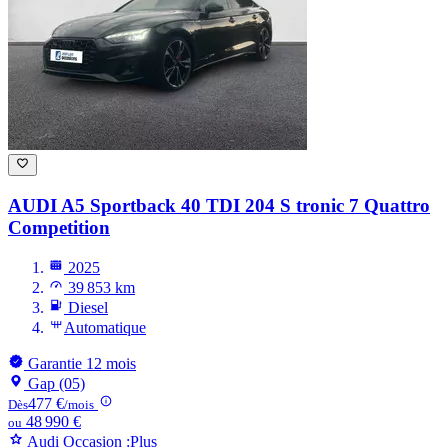
AUDI A5
Sportback 40 TDI 204 S tronic 7 Quattro
Competition
2025
39 853 km
Diesel
Automatique
Garantie 12 mois
Gap (05)
477 €
Dès
/mois
48 990 €
ou
Audi Occasion :Plus