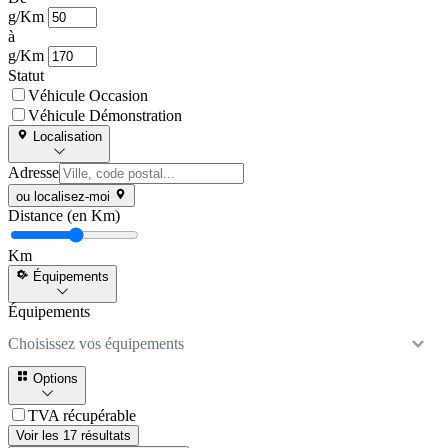
g/Km
à
g/Km
Statut
Véhicule Occasion
Véhicule Démonstration
Localisation
Adresse
ou localisez-moi
Distance (en Km)
Km
Équipements
Équipements
Choisissez vos équipements
Options
TVA récupérable
Voir les 17 résultats