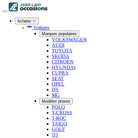
Acheter
Voitures
Marques populaires
VOLKSWAGEN
AUDI
TOYOTA
SKODA
CITROEN
HYUNDAI
CUPRA
SEAT
OPEL
DS
MG
Modèles phares
POLO
T-CROSS
T-ROC
TAIGO
GOLF
Q3