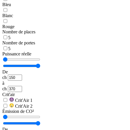
Bleu
Blanc
Rouge
Nombre de places
5
Nombre de portes
5
Puissance réelle
De
ch
à
ch
Crit'air
Crit'Air 1
Crit'Air 2
Émission de CO²
De