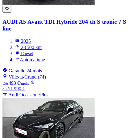
AUDI A5
Avant TDI Hybride 204 ch S tronic 7 S
line
2025
28 500 km
Diesel
Automatique
Garantie 24 mois
Ville-la-Grand (74)
493 €
Dès
/mois
51 990 €
ou
Audi Occasion :Plus