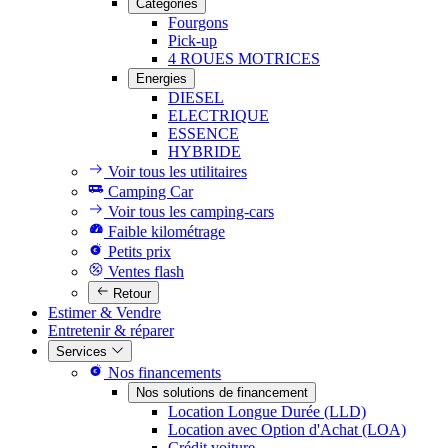
Catégories
Fourgons
Pick-up
4 ROUES MOTRICES
Energies
DIESEL
ELECTRIQUE
ESSENCE
HYBRIDE
Voir tous les utilitaires
Camping Car
Voir tous les camping-cars
Faible kilométrage
Petits prix
Ventes flash
Retour
Estimer & Vendre
Entretenir & réparer
Services
Nos financements
Nos solutions de financement
Location Longue Durée (LLD)
Location avec Option d'Achat (LOA)
Crédit voiture