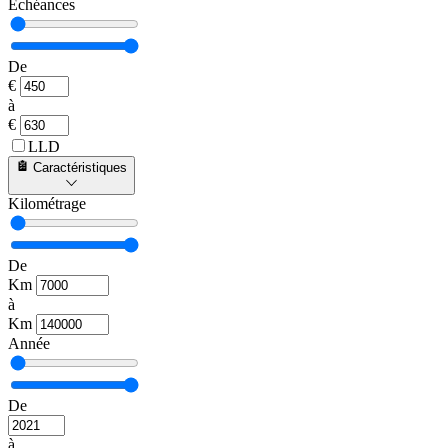
Échéances
De
€
à
€
LLD
Caractéristiques
Kilométrage
De
Km
à
Km
Année
De
à