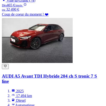
Ville-la-Grand (74)
465 €
Dès
/mois
32 490 €
ou
Coup de coeur du moment ! ❤️
AUDI A5
Avant TDI Hybride 204 ch S tronic 7 S
line
2025
17 494 km
Diesel
Automatique