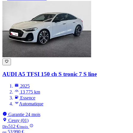
AUDI A5
TFSI 150 ch S tronic 7 S line
2025
13 775 km
Essence
Automatique
Garantie 24 mois
Cessy (01)
512 €
Dès
/mois
53 990 €
ou