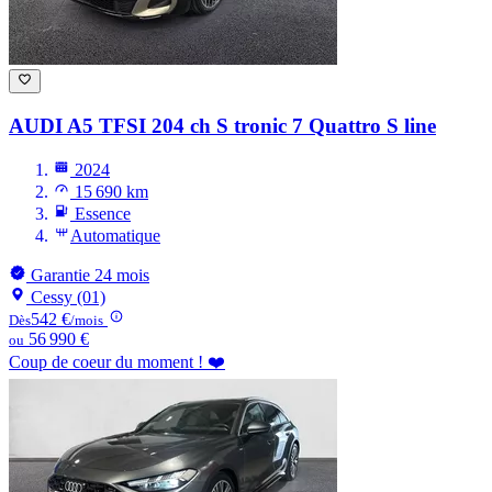
AUDI A5
TFSI 204 ch S tronic 7 Quattro S line
2024
15 690 km
Essence
Automatique
Garantie 24 mois
Cessy (01)
542 €
Dès
/mois
56 990 €
ou
Coup de coeur du moment ! ❤️