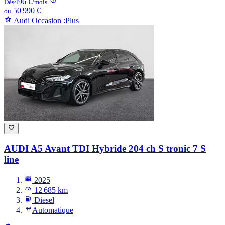
496 €
Dès
/mois
50 990 €
ou
Audi Occasion :Plus
AUDI A5
Avant TDI Hybride 204 ch S tronic 7 S
line
2025
12 685 km
Diesel
Automatique