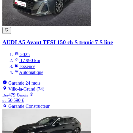
AUDI A5
Avant TFSI 150 ch S tronic 7 S line
2025
17 990 km
Essence
Automatique
Garantie 24 mois
Ville-la-Grand (74)
479 €
Dès
/mois
50 590 €
ou
Garantie Constructeur