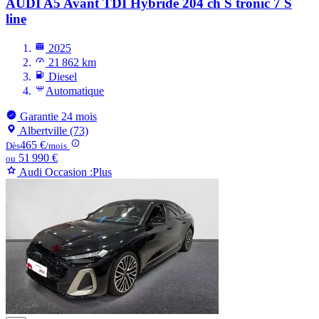
AUDI A5
Avant TDI Hybride 204 ch S tronic 7 S
line
2025
21 862 km
Diesel
Automatique
Garantie 24 mois
Albertville (73)
465 €
Dès
/mois
51 990 €
ou
Audi Occasion :Plus