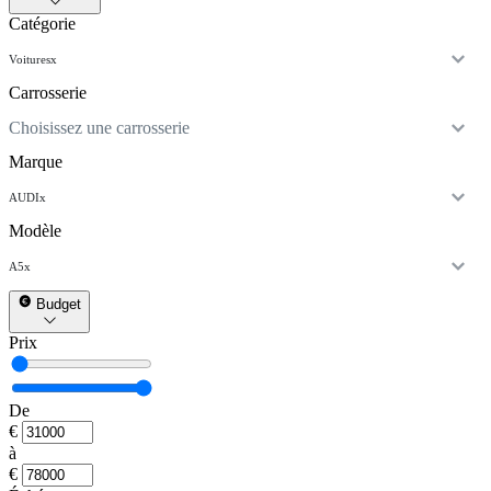
Catégorie
Voitures
x
Carrosserie
Choisissez une carrosserie
Marque
AUDI
x
Modèle
A5
x
Budget
Prix
De
€
à
€