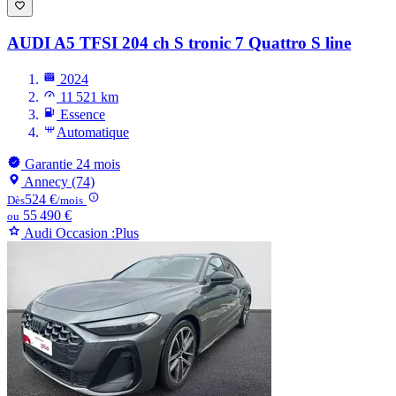
AUDI A5
TFSI 204 ch S tronic 7 Quattro S line
2024
11 521 km
Essence
Automatique
Garantie 24 mois
Annecy (74)
524 €
Dès
/mois
55 490 €
ou
Audi Occasion :Plus