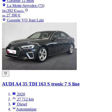
Garantie 12 mois
La Motte-Servolex (73)
392 €
Dès
/mois
27 390 €
ou
Garantie VO Jean Lain
AUDI A4
35 TDI 163 S tronic 7 S line
2020
27 712 km
Diesel
Automatique