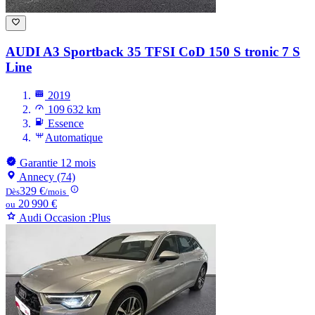
AUDI A3
Sportback 35 TFSI CoD 150 S tronic 7 S
Line
2019
109 632 km
Essence
Automatique
Garantie 12 mois
Annecy (74)
329 €
Dès
/mois
20 990 €
ou
Audi Occasion :Plus