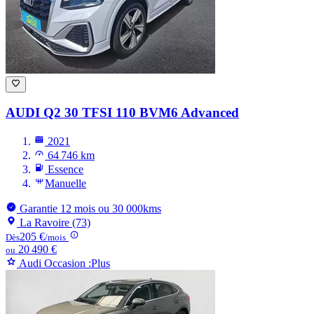
AUDI Q2
30 TFSI 110 BVM6 Advanced
2021
64 746 km
Essence
Manuelle
Garantie 12 mois ou 30 000kms
La Ravoire (73)
205 €
Dès
/mois
20 490 €
ou
Audi Occasion :Plus