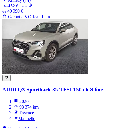
Annecy (74)
452 €
Dès
/mois
49 990 €
ou
Garantie VO Jean Lain
AUDI Q3
Sportback 35 TFSI 150 ch S line
2020
93 374 km
Essence
Manuelle