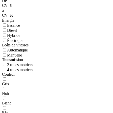
De
CV
à
CV
Énergie
Essence
Diesel
Hybride
Électrique
Boîte de vitesses
Automatique
Manuelle
Transmission
2 roues motrices
4 roues motrices
Couleur
Gris
Noir
Blanc
Bleu