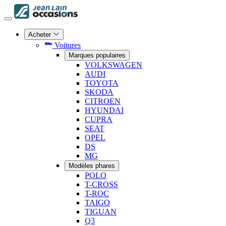
Acheter
Voitures
Marques populaires
VOLKSWAGEN
AUDI
TOYOTA
SKODA
CITROEN
HYUNDAI
CUPRA
SEAT
OPEL
DS
MG
Modèles phares
POLO
T-CROSS
T-ROC
TAIGO
TIGUAN
Q3