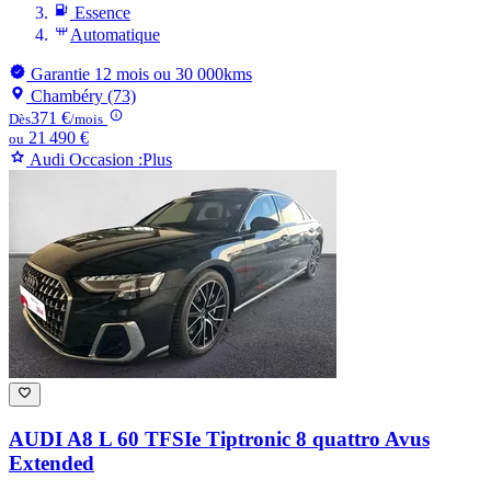
Essence
Automatique
Garantie 12 mois ou 30 000kms
Chambéry (73)
371 €
Dès
/mois
21 490 €
ou
Audi Occasion :Plus
AUDI A8
L 60 TFSIe Tiptronic 8 quattro Avus
Extended