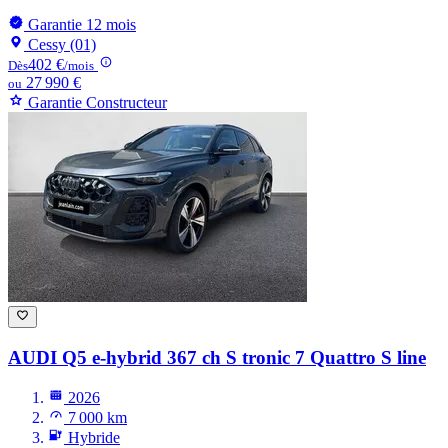
Garantie 12 mois
Cessy (01)
402 €
Dès
/mois
27 990 €
ou
Garantie Constructeur
AUDI Q5
e-hybrid 367 ch S tronic 7 Quattro S line
2026
7 000 km
Hybride