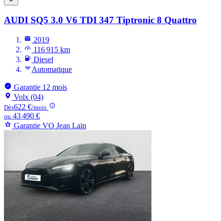
AUDI SQ5
3.0 V6 TDI 347 Tiptronic 8 Quattro
2019
116 915 km
Diesel
Automatique
Garantie 12 mois
Volx (04)
622 €
Dès
/mois
43 490 €
ou
Garantie VO Jean Lain