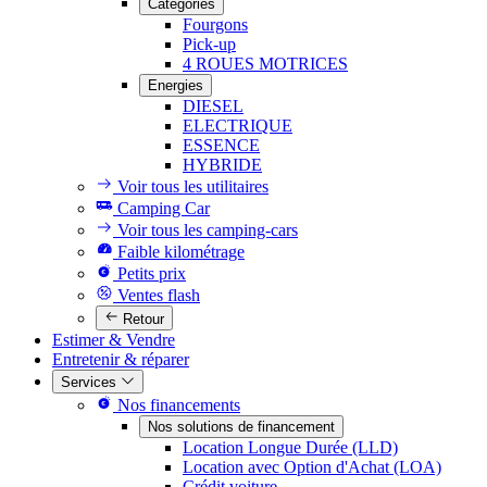
Catégories
Fourgons
Pick-up
4 ROUES MOTRICES
Energies
DIESEL
ELECTRIQUE
ESSENCE
HYBRIDE
Voir tous les utilitaires
Camping Car
Voir tous les camping-cars
Faible kilométrage
Petits prix
Ventes flash
Retour
Estimer & Vendre
Entretenir & réparer
Services
Nos financements
Nos solutions de financement
Location Longue Durée (LLD)
Location avec Option d'Achat (LOA)
Crédit voiture