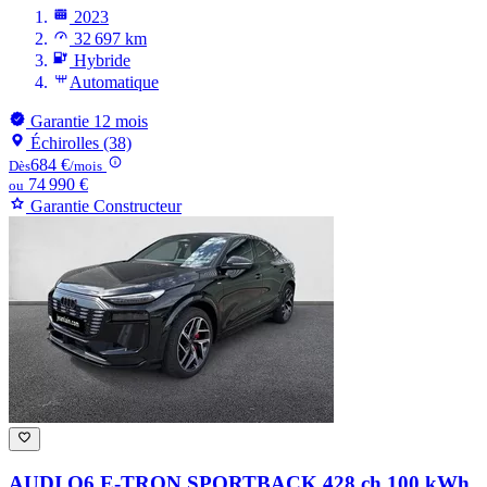
2023
32 697 km
Hybride
Automatique
Garantie 12 mois
Échirolles (38)
684 €
Dès
/mois
74 990 €
ou
Garantie Constructeur
AUDI Q6 E-TRON SPORTBACK
428 ch 100 kWh