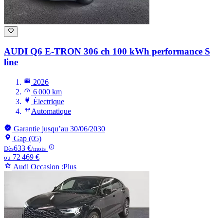
AUDI Q6 E-TRON
306 ch 100 kWh performance S
line
2026
6 000 km
Électrique
Automatique
Garantie jusqu’au 30/06/2030
Gap (05)
633 €
Dès
/mois
72 469 €
ou
Audi Occasion :Plus