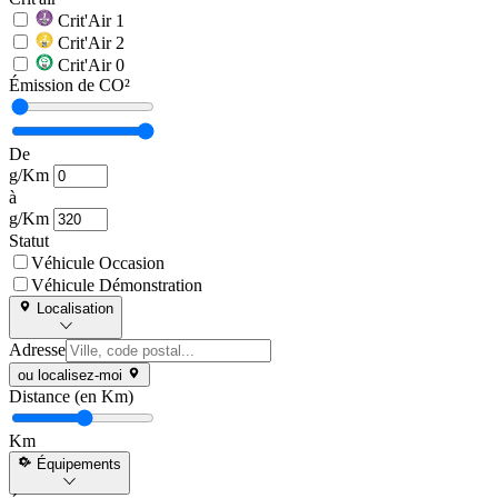
Crit'Air 1
Crit'Air 2
Crit'Air 0
Émission de CO²
De
g/Km
à
g/Km
Statut
Véhicule Occasion
Véhicule Démonstration
Localisation
Adresse
ou localisez-moi
Distance (en Km)
Km
Équipements