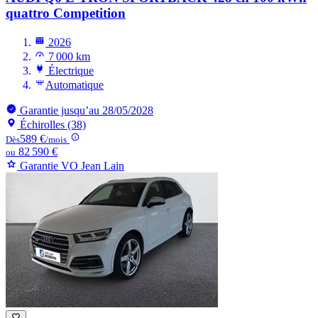
quattro Competition
2026
7 000 km
Électrique
Automatique
Garantie jusqu’au 28/05/2028
Échirolles (38)
589 €
Dès
/mois
82 590 €
ou
Garantie VO Jean Lain