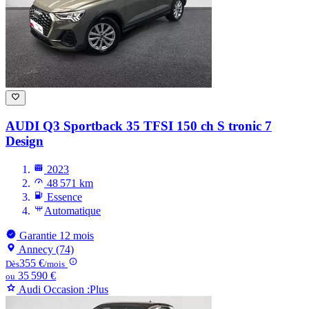
AUDI Q3
Sportback 35 TFSI 150 ch S tronic 7
Design
2023
48 571 km
Essence
Automatique
Garantie 12 mois
Annecy (74)
355 €
Dès
/mois
35 590 €
ou
Audi Occasion :Plus