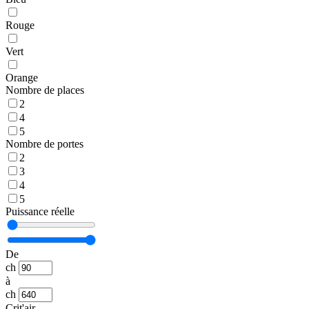
Rouge
Vert
Orange
Nombre de places
2
4
5
Nombre de portes
2
3
4
5
Puissance réelle
De
ch
à
ch
Crit'air