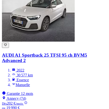
AUDI A1
Sportback 25 TFSI 95 ch BVM5
Advanced 2
2022
30 577 km
Essence
Manuelle
Garantie 12 mois
Annecy (74)
202 €
Dès
/mois
19 990 €
ou