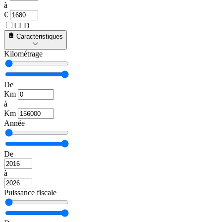
à
€
LLD
Caractéristiques
Kilométrage
De
Km
à
Km
Année
De
à
Puissance fiscale