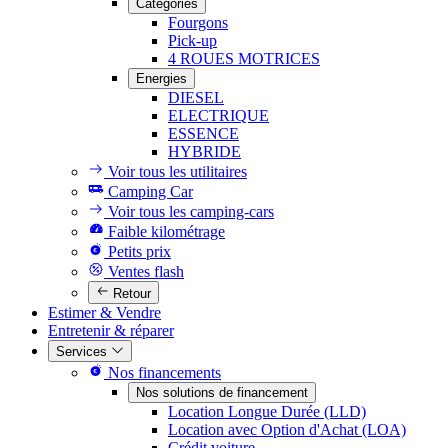
Catégories
Fourgons
Pick-up
4 ROUES MOTRICES
Energies
DIESEL
ELECTRIQUE
ESSENCE
HYBRIDE
Voir tous les utilitaires
Camping Car
Voir tous les camping-cars
Faible kilométrage
Petits prix
Ventes flash
Retour
Estimer & Vendre
Entretenir & réparer
Services
Nos financements
Nos solutions de financement
Location Longue Durée (LLD)
Location avec Option d'Achat (LOA)
Crédit voiture