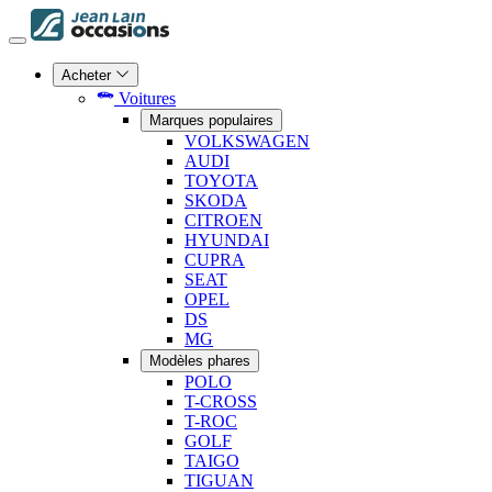
Acheter
Voitures
Marques populaires
VOLKSWAGEN
AUDI
TOYOTA
SKODA
CITROEN
HYUNDAI
CUPRA
SEAT
OPEL
DS
MG
Modèles phares
POLO
T-CROSS
T-ROC
GOLF
TAIGO
TIGUAN