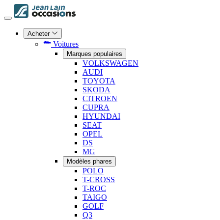
Acheter
Voitures
Marques populaires
VOLKSWAGEN
AUDI
TOYOTA
SKODA
CITROEN
CUPRA
HYUNDAI
SEAT
OPEL
DS
MG
Modèles phares
POLO
T-CROSS
T-ROC
TAIGO
GOLF
Q3