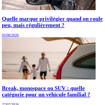
Quelle marque privilégier quand on roule
peu, mais régulièrement ?
05/08/2026
Break, monospace ou SUV : quelle
catégorie pour un véhicule familial ?
27/07/2026