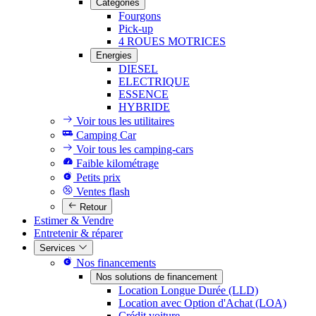
Catégories
Fourgons
Pick-up
4 ROUES MOTRICES
Energies
DIESEL
ELECTRIQUE
ESSENCE
HYBRIDE
Voir tous les utilitaires
Camping Car
Voir tous les camping-cars
Faible kilométrage
Petits prix
Ventes flash
Retour
Estimer & Vendre
Entretenir & réparer
Services
Nos financements
Nos solutions de financement
Location Longue Durée (LLD)
Location avec Option d'Achat (LOA)
Crédit voiture