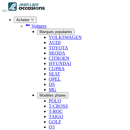
Acheter
Voitures
Marques populaires
VOLKSWAGEN
AUDI
TOYOTA
SKODA
CITROEN
HYUNDAI
CUPRA
SEAT
OPEL
DS
MG
Modèles phares
POLO
T-CROSS
T-ROC
TAIGO
GOLF
Q3