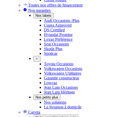
Toutes nos offres de financement
Nos garanties
Nos labels
Audi Occasions :Plus
Cupra Approved
DS Certified
Hyundai Promise
Lexus Préférence
Seat Occasions
Skoda Plus
Spoticar
✨
Toyota Occasions
Volkswagen Occasions
Volkswagen Utilitaires
Garantie constructeur
Lowcaz
Jean Lain Occasions
Jean Lain Héritage
Nos petits plus
Nos solutions
La livraison à domicile
Carvita