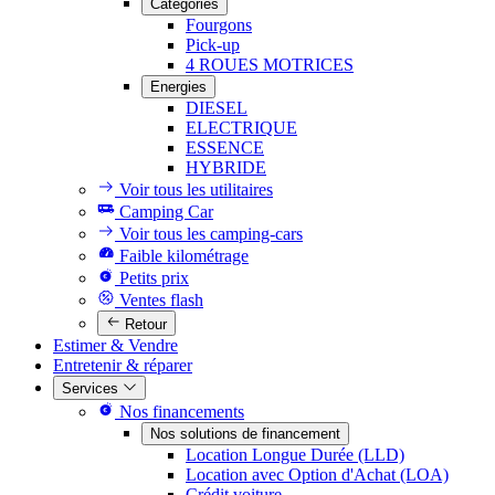
Catégories
Fourgons
Pick-up
4 ROUES MOTRICES
Energies
DIESEL
ELECTRIQUE
ESSENCE
HYBRIDE
Voir tous les utilitaires
Camping Car
Voir tous les camping-cars
Faible kilométrage
Petits prix
Ventes flash
Retour
Estimer & Vendre
Entretenir & réparer
Services
Nos financements
Nos solutions de financement
Location Longue Durée (LLD)
Location avec Option d'Achat (LOA)
Crédit voiture