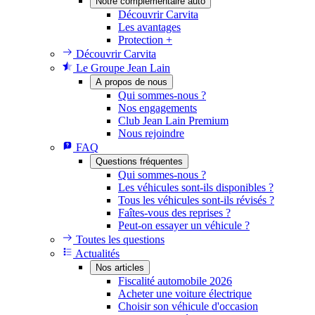
Notre complémentaire auto
Découvrir Carvita
Les avantages
Protection +
Découvrir Carvita
Le Groupe Jean Lain
A propos de nous
Qui sommes-nous ?
Nos engagements
Club Jean Lain Premium
Nous rejoindre
FAQ
Questions fréquentes
Qui sommes-nous ?
Les véhicules sont-ils disponibles ?
Tous les véhicules sont-ils révisés ?
Faîtes-vous des reprises ?
Peut-on essayer un véhicule ?
Toutes les questions
Actualités
Nos articles
Fiscalité automobile 2026
Acheter une voiture électrique
Choisir son véhicule d'occasion