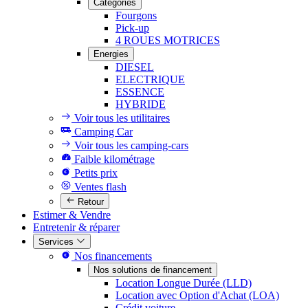
Catégories
Fourgons
Pick-up
4 ROUES MOTRICES
Energies
DIESEL
ELECTRIQUE
ESSENCE
HYBRIDE
Voir tous les utilitaires
Camping Car
Voir tous les camping-cars
Faible kilométrage
Petits prix
Ventes flash
Retour
Estimer & Vendre
Entretenir & réparer
Services
Nos financements
Nos solutions de financement
Location Longue Durée (LLD)
Location avec Option d'Achat (LOA)
Crédit voiture