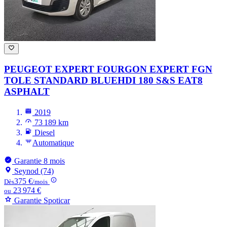
PEUGEOT EXPERT FOURGON
EXPERT FGN
TOLE STANDARD BLUEHDI 180 S&S EAT8
ASPHALT
2019
73 189 km
Diesel
Automatique
Garantie 8 mois
Seynod (74)
375 €
Dès
/mois
23 974 €
ou
Garantie Spoticar