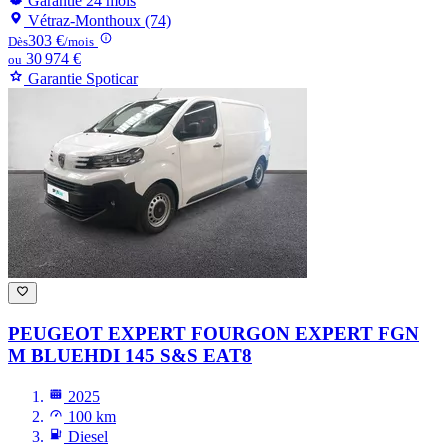
Garantie 24 mois
Vétraz-Monthoux (74)
303 €
Dès
/mois
30 974 €
ou
Garantie Spoticar
PEUGEOT EXPERT FOURGON
EXPERT FGN
M BLUEHDI 145 S&S EAT8
2025
100 km
Diesel