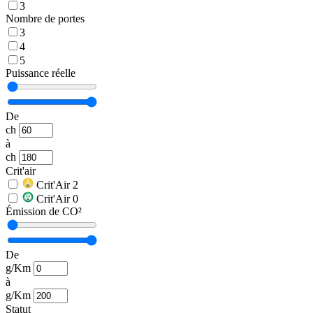
3
Nombre de portes
3
4
5
Puissance réelle
De
ch
à
ch
Crit'air
Crit'Air 2
Crit'Air 0
Émission de CO²
De
g/Km
à
g/Km
Statut