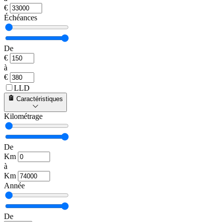
€
Échéances
De
€
à
€
LLD
Caractéristiques
Kilométrage
De
Km
à
Km
Année
De