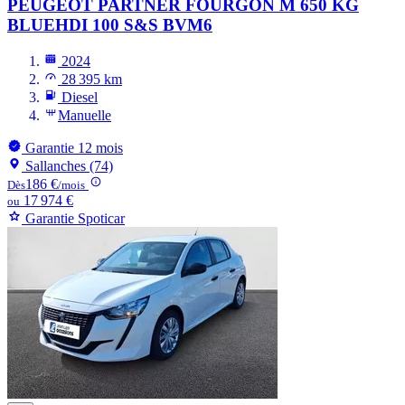
PEUGEOT PARTNER
FOURGON M 650 KG
BLUEHDI 100 S&S BVM6
2024
28 395 km
Diesel
Manuelle
Garantie 12 mois
Sallanches (74)
186 €
Dès
/mois
17 974 €
ou
Garantie Spoticar