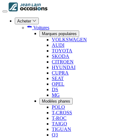
Acheter
Voitures
Marques populaires
VOLKSWAGEN
AUDI
TOYOTA
SKODA
CITROEN
HYUNDAI
CUPRA
SEAT
OPEL
DS
MG
Modèles phares
POLO
T-CROSS
T-ROC
TAIGO
TIGUAN
Q3