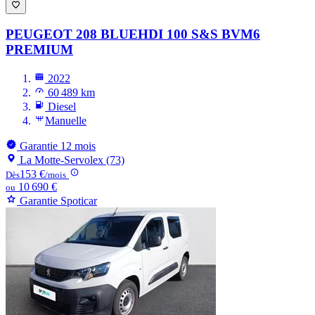
PEUGEOT 208
BLUEHDI 100 S&S BVM6
PREMIUM
2022
60 489 km
Diesel
Manuelle
Garantie 12 mois
La Motte-Servolex (73)
153 €
Dès
/mois
10 690 €
ou
Garantie Spoticar