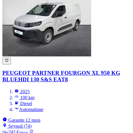
PEUGEOT PARTNER
FOURGON XL 950 KG
BLUEHDI 130 S&S EAT8
2025
100 km
Diesel
Automatique
Garantie 12 mois
Seynod (74)
242 €
Dès
/mois