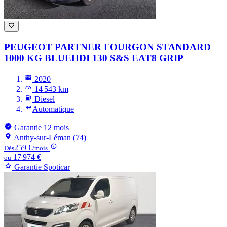
PEUGEOT PARTNER
FOURGON STANDARD
1000 KG BLUEHDI 130 S&S EAT8 GRIP
2020
14 543 km
Diesel
Automatique
Garantie 12 mois
Anthy-sur-Léman (74)
259 €
Dès
/mois
17 974 €
ou
Garantie Spoticar