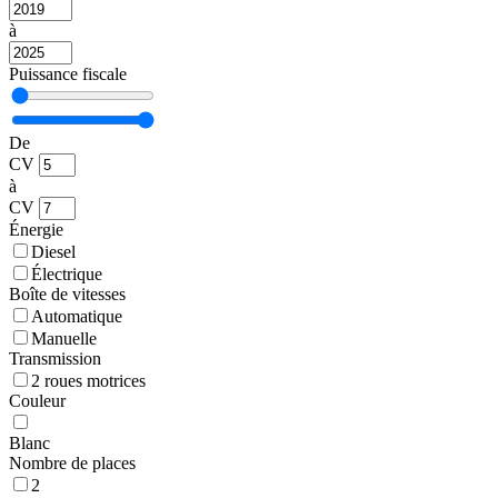
à
Puissance fiscale
De
CV
à
CV
Énergie
Diesel
Électrique
Boîte de vitesses
Automatique
Manuelle
Transmission
2 roues motrices
Couleur
Blanc
Nombre de places
2