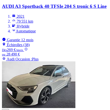
AUDI A3
Sportback 40 TFSIe 204 S tronic 6 S Line
2021
79 551 km
Hybride
Automatique
Garantie 12 mois
Échirolles (38)
269 €
Dès
/mois
28 490 €
ou
Audi Occasion :Plus