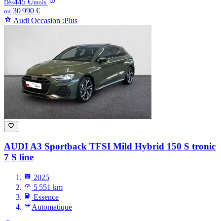
445 €
Dès
/mois
30 990 €
ou
Audi Occasion :Plus
AUDI A3
Sportback TFSI Mild Hybrid 150 S tronic
7 S line
2025
5 551 km
Essence
Automatique