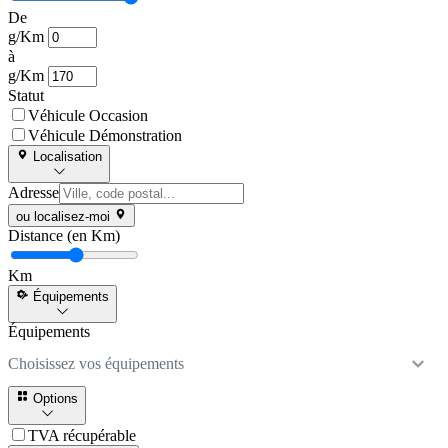
De
g/Km
à
g/Km
Statut
Véhicule Occasion
Véhicule Démonstration
Localisation
Adresse
ou localisez-moi
Distance (en Km)
Km
Équipements
Équipements
Choisissez vos équipements
Options
TVA récupérable