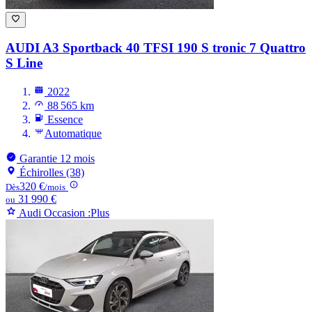
AUDI A3
Sportback 40 TFSI 190 S tronic 7 Quattro
S Line
2022
88 565 km
Essence
Automatique
Garantie 12 mois
Échirolles (38)
320 €
Dès
/mois
31 990 €
ou
Audi Occasion :Plus