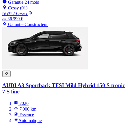
Garantie 24 mois
Cessy (01)
352 €
Dès
/mois
36 990 €
ou
Garantie Constructeur
AUDI A3
Sportback TFSI Mild Hybrid 150 S tronic
7 S line
2026
7 000 km
Essence
Automatique