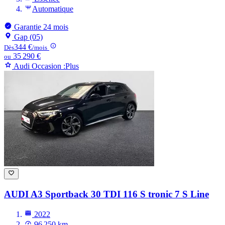
Automatique
Garantie 24 mois
Gap (05)
344 €
Dès
/mois
35 290 €
ou
Audi Occasion :Plus
AUDI A3
Sportback 30 TDI 116 S tronic 7 S Line
2022
96 250 km