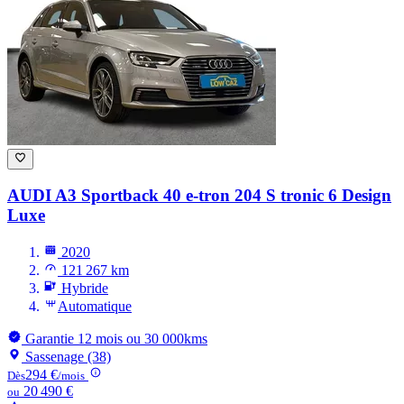
AUDI A3
Sportback 40 e-tron 204 S tronic 6 Design
Luxe
2020
121 267 km
Hybride
Automatique
Garantie 12 mois ou 30 000kms
Sassenage (38)
294 €
Dès
/mois
20 490 €
ou