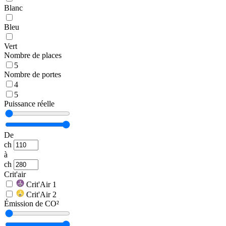
Blanc
Bleu
Vert
Nombre de places
5
Nombre de portes
4
5
Puissance réelle
De
ch
à
ch
Crit'air
Crit'Air 1
Crit'Air 2
Émission de CO²