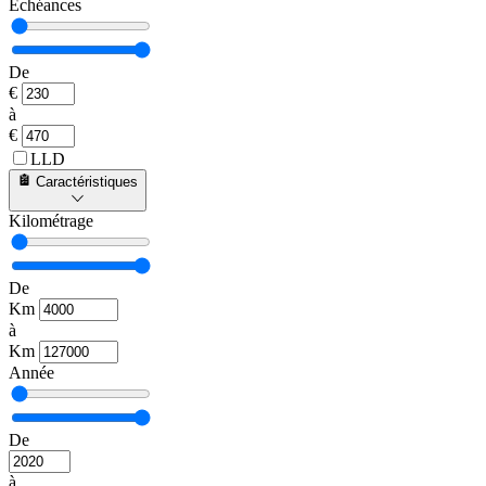
Échéances
De
€
à
€
LLD
Caractéristiques
Kilométrage
De
Km
à
Km
Année
De
à