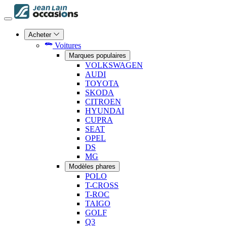
Acheter
Voitures
Marques populaires
VOLKSWAGEN
AUDI
TOYOTA
SKODA
CITROEN
HYUNDAI
CUPRA
SEAT
OPEL
DS
MG
Modèles phares
POLO
T-CROSS
T-ROC
TAIGO
GOLF
Q3