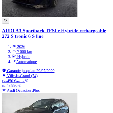
AUDI A3
Sportback TFSI e Hybride rechargeable
272 S tronic 6 S line
2026
7 000 km
Hybride
Automatique
Garantie jusqu’au 29/07/2029
Ville-la-Grand (74)
450 €
Dès
/mois
48 990 €
ou
Audi Occasion :Plus