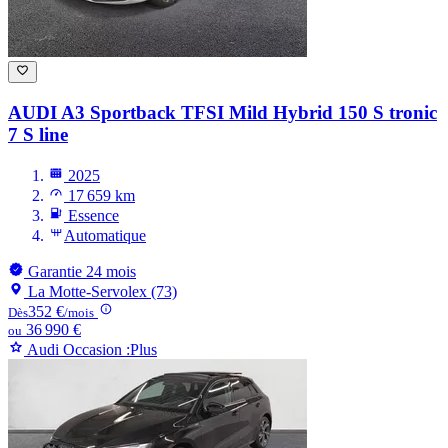
AUDI A3
Sportback TFSI Mild Hybrid 150 S tronic
7 S line
2025
17 659 km
Essence
Automatique
Garantie 24 mois
La Motte-Servolex (73)
352 €
Dès
/mois
36 990 €
ou
Audi Occasion :Plus