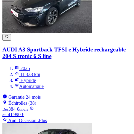
AUDI A3
Sportback TFSI e Hybride rechargeable
204 S tronic 6 S line
2025
11 333 km
Hybride
Automatique
Garantie 24 mois
Échirolles (38)
384 €
Dès
/mois
41 990 €
ou
Audi Occasion :Plus