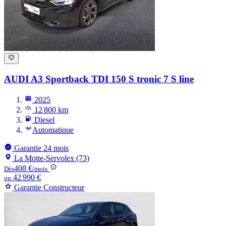
AUDI A3
Sportback TDI 150 S tronic 7 S line
2025
12 800 km
Diesel
Automatique
Garantie 24 mois
La Motte-Servolex (73)
408 €
Dès
/mois
42 990 €
ou
Garantie Constructeur