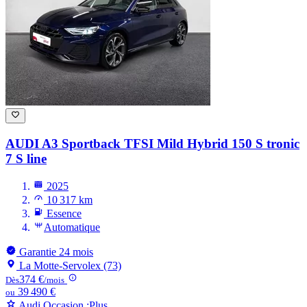
AUDI A3
Sportback TFSI Mild Hybrid 150 S tronic
7 S line
2025
10 317 km
Essence
Automatique
Garantie 24 mois
La Motte-Servolex (73)
374 €
Dès
/mois
39 490 €
ou
Audi Occasion :Plus