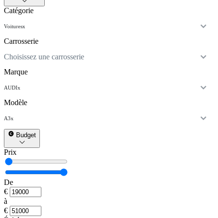
Catégorie
Voitures
x
Carrosserie
Choisissez une carrosserie
Marque
AUDI
x
Modèle
A3
x
Budget
Prix
De
€
à
€