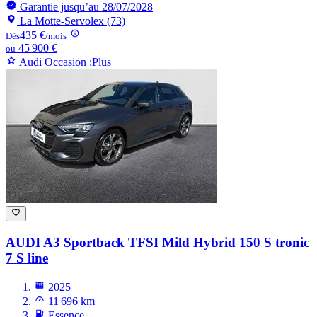
Garantie jusqu’au 28/07/2028
La Motte-Servolex (73)
435 €
Dès
/mois
45 900 €
ou
Audi Occasion :Plus
AUDI A3
Sportback TFSI Mild Hybrid 150 S tronic
7 S line
2025
11 696 km
Essence