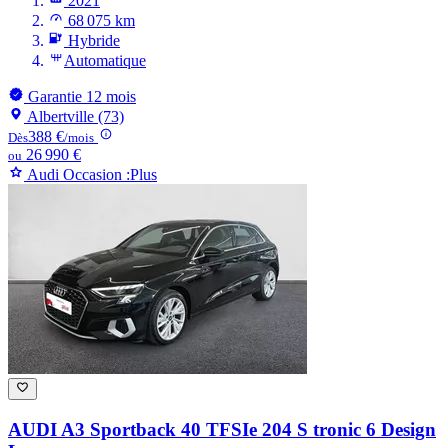
2021
68 075 km
Hybride
Automatique
Garantie 12 mois
Albertville (73)
388 €
Dès
/mois
26 990 €
ou
Audi Occasion :Plus
AUDI A3
Sportback 40 TFSIe 204 S tronic 6 Design