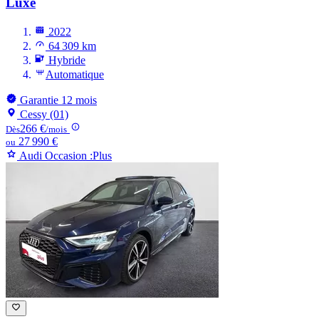
Luxe
2022
64 309 km
Hybride
Automatique
Garantie 12 mois
Cessy (01)
266 €
Dès
/mois
27 990 €
ou
Audi Occasion :Plus