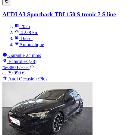
AUDI A3
Sportback TDI 150 S tronic 7 S line
2025
4 228 km
Diesel
Automatique
Garantie 24 mois
Échirolles (38)
380 €
Dès
/mois
39 990 €
ou
Audi Occasion :Plus