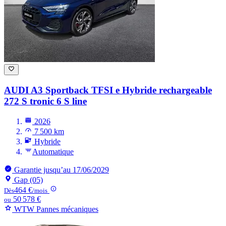
AUDI A3
Sportback TFSI e Hybride rechargeable
272 S tronic 6 S line
2026
7 500 km
Hybride
Automatique
Garantie jusqu’au 17/06/2029
Gap (05)
464 €
Dès
/mois
50 578 €
ou
WTW Pannes mécaniques