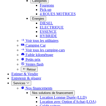
Catégories
Fourgons
Pick-up
4 ROUES MOTRICES
Energies
DIESEL
ELECTRIQUE
ESSENCE
HYBRIDE
Voir tous les utilitaires
Camping Car
Voir tous les camping-cars
Faible kilométrage
Petits prix
Ventes flash
Retour
Estimer & Vendre
Entretenir & réparer
Services
Nos financements
Nos solutions de financement
Location Longue Durée (LLD)
Location avec Option d'Achat (LOA)
Crédit voiture