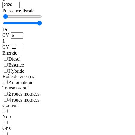
Puissance fiscale
De
CV
à
CV
Énergie
Diesel
Essence
Hybride
Boîte de vitesses
Automatique
Transmission
2 roues motrices
4 roues motrices
Couleur
Noir
Gris