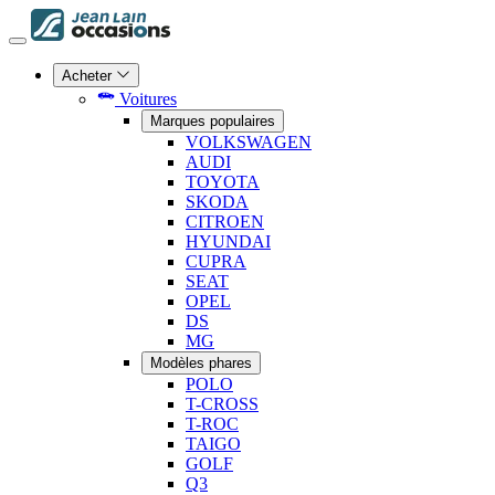
Acheter
Voitures
Marques populaires
VOLKSWAGEN
AUDI
TOYOTA
SKODA
CITROEN
HYUNDAI
CUPRA
SEAT
OPEL
DS
MG
Modèles phares
POLO
T-CROSS
T-ROC
TAIGO
GOLF
Q3