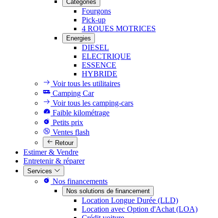
Catégories
Fourgons
Pick-up
4 ROUES MOTRICES
Energies
DIESEL
ELECTRIQUE
ESSENCE
HYBRIDE
Voir tous les utilitaires
Camping Car
Voir tous les camping-cars
Faible kilométrage
Petits prix
Ventes flash
Retour
Estimer & Vendre
Entretenir & réparer
Services
Nos financements
Nos solutions de financement
Location Longue Durée (LLD)
Location avec Option d'Achat (LOA)
Crédit voiture