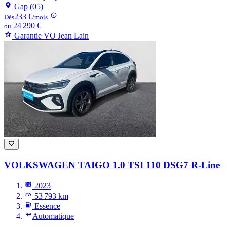
Gap (05)
233 €
Dès
/mois
24 290 €
ou
Garantie VO Jean Lain
VOLKSWAGEN TAIGO
1.0 TSI 110 DSG7 R-Line
2023
53 793 km
Essence
Automatique