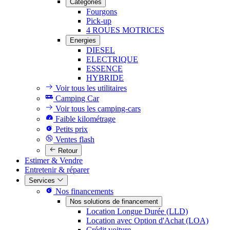
Catégories
Fourgons
Pick-up
4 ROUES MOTRICES
Energies
DIESEL
ELECTRIQUE
ESSENCE
HYBRIDE
Voir tous les utilitaires
Camping Car
Voir tous les camping-cars
Faible kilométrage
Petits prix
Ventes flash
Retour
Estimer & Vendre
Entretenir & réparer
Services
Nos financements
Nos solutions de financement
Location Longue Durée (LLD)
Location avec Option d'Achat (LOA)
Crédit voiture