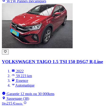
WTW Pannes mécaniques
VOLKSWAGEN TAIGO
1.5 TSI 150 DSG7 R-Line
2022
59 223 km
Essence
Automatique
Garantie 12 mois ou 30 000kms
Sassenage (38)
215 €
Dès
/mois