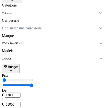
Catégorie
Voitures
x
Carrosserie
Choisissez une carrosserie
Marque
VOLKSWAGEN
x
Modèle
TAIGO
x
Budget
Prix
De
€
à
€