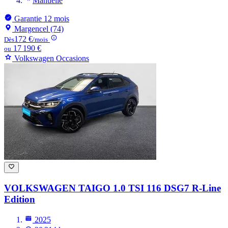
Manuelle
Garantie 12 mois
Margencel (74)
172 €
Dès
/mois
17 190 €
ou
Volkswagen Occasions
VOLKSWAGEN TAIGO
1.0 TSI 116 DSG7 R-Line
Edition
2025