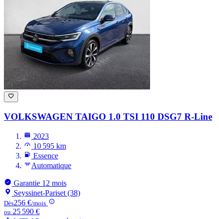
VOLKSWAGEN TAIGO
1.0 TSI 110 DSG7 R-Line
2023
10 595 km
Essence
Automatique
Garantie 12 mois
Seyssinet-Pariset (38)
256 €
Dès
/mois
25 590 €
ou