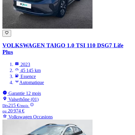
VOLKSWAGEN TAIGO
1.0 TSI 110 DSG7 Life
Plus
2023
45 145 km
Essence
Automatique
Garantie 12 mois
Valserhône (01)
215 €
Dès
/mois
20 974 €
ou
Volkswagen Occasions