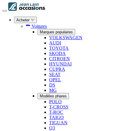
Acheter
Voitures
Marques populaires
VOLKSWAGEN
AUDI
TOYOTA
SKODA
CITROEN
HYUNDAI
CUPRA
SEAT
OPEL
DS
MG
Modèles phares
POLO
T-CROSS
T-ROC
TAIGO
TIGUAN
Q3