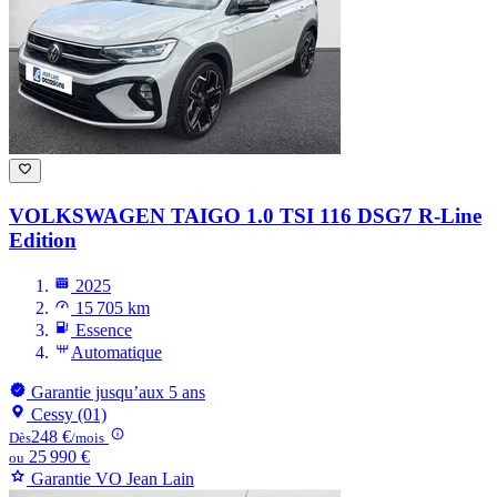
VOLKSWAGEN TAIGO
1.0 TSI 116 DSG7 R-Line
Edition
2025
15 705 km
Essence
Automatique
Garantie jusqu’aux 5 ans
Cessy (01)
248 €
Dès
/mois
25 990 €
ou
Garantie VO Jean Lain