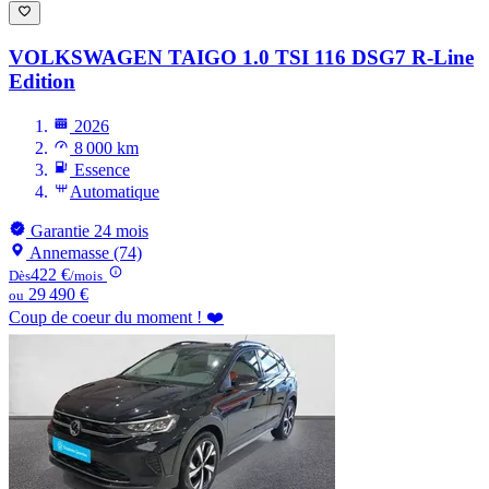
VOLKSWAGEN TAIGO
1.0 TSI 116 DSG7 R-Line
Edition
2026
8 000 km
Essence
Automatique
Garantie 24 mois
Annemasse (74)
422 €
Dès
/mois
29 490 €
ou
Coup de coeur du moment ! ❤️