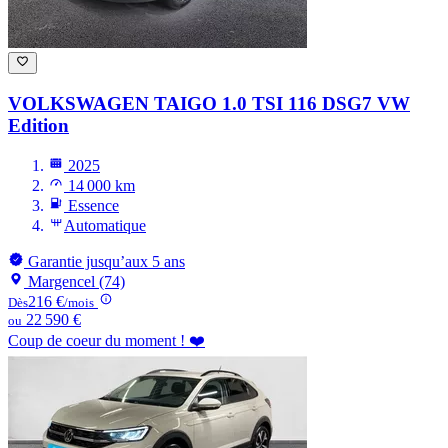
VOLKSWAGEN TAIGO
1.0 TSI 116 DSG7 VW
Edition
2025
14 000 km
Essence
Automatique
Garantie jusqu’aux 5 ans
Margencel (74)
216 €
Dès
/mois
22 590 €
ou
Coup de coeur du moment ! ❤️