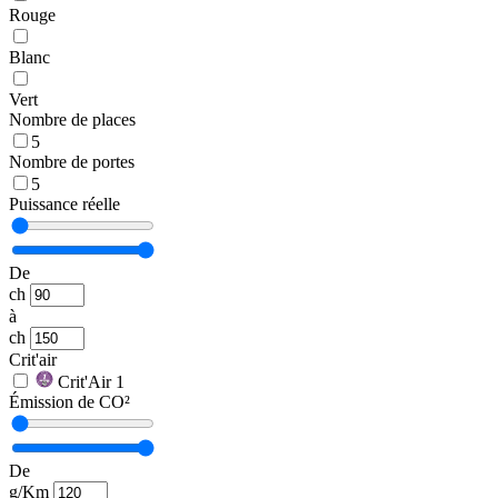
Rouge
Blanc
Vert
Nombre de places
5
Nombre de portes
5
Puissance réelle
De
ch
à
ch
Crit'air
Crit'Air 1
Émission de CO²
De
g/Km