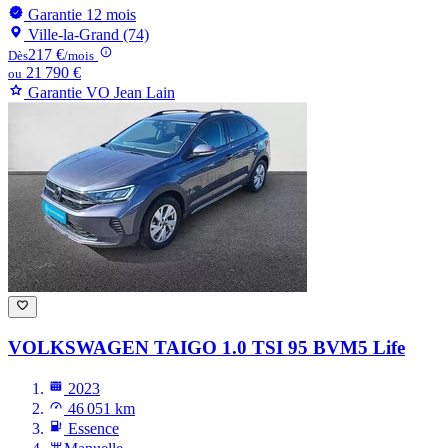
Garantie 12 mois
Ville-la-Grand (74)
217 €
Dès
/mois
21 790 €
ou
Garantie VO Jean Lain
VOLKSWAGEN TAIGO
1.0 TSI 95 BVM5 Life
2023
46 051 km
Essence