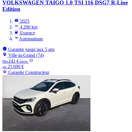
VOLKSWAGEN TAIGO
1.0 TSI 116 DSG7 R-Line
Edition
2025
4 290 km
Essence
Automatique
Garantie jusqu’aux 5 ans
Ville-la-Grand (74)
242 €
Dès
/mois
25 690 €
ou
Garantie Constructeur