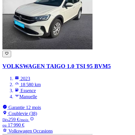
VOLKSWAGEN TAIGO
1.0 TSI 95 BVM5
2023
18 580 km
Essence
Manuelle
Garantie 12 mois
Coublevie (38)
259 €
Dès
/mois
17 990 €
ou
Volkswagen Occasions