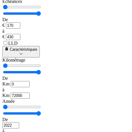
Échéances
De
€
à
€
LLD
Caractéristiques
Kilométrage
De
Km
à
Km
Année
De
à