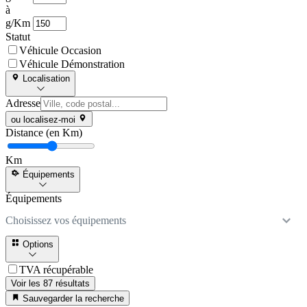
à
g/Km
Statut
Véhicule Occasion
Véhicule Démonstration
Localisation
Adresse
ou localisez-moi
Distance (en Km)
Km
Équipements
Équipements
Choisissez vos équipements
Options
TVA récupérable
Voir les 87 résultats
Sauvegarder la recherche