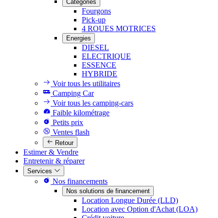
Catégories
Fourgons
Pick-up
4 ROUES MOTRICES
Energies
DIESEL
ELECTRIQUE
ESSENCE
HYBRIDE
Voir tous les utilitaires
Camping Car
Voir tous les camping-cars
Faible kilométrage
Petits prix
Ventes flash
Retour
Estimer & Vendre
Entretenir & réparer
Services
Nos financements
Nos solutions de financement
Location Longue Durée (LLD)
Location avec Option d'Achat (LOA)
Crédit voiture