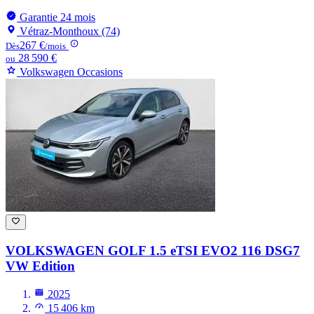
Garantie 24 mois
Vétraz-Monthoux (74)
267 €
Dès
/mois
28 590 €
ou
Volkswagen Occasions
VOLKSWAGEN GOLF
1.5 eTSI EVO2 116 DSG7
VW Edition
2025
15 406 km