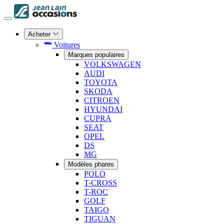
Acheter
Voitures
Marques populaires
VOLKSWAGEN
AUDI
TOYOTA
SKODA
CITROEN
HYUNDAI
CUPRA
SEAT
OPEL
DS
MG
Modèles phares
POLO
T-CROSS
T-ROC
GOLF
TAIGO
TIGUAN