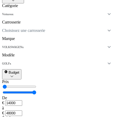
Catégorie
Voitures
x
Carrosserie
Choisissez une carrosserie
Marque
VOLKSWAGEN
x
Modèle
GOLF
x
Budget
Prix
De
€
à
€