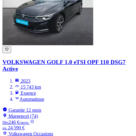
VOLKSWAGEN GOLF
1.0 eTSI OPF 110 DSG7
Active
2023
15 743 km
Essence
Automatique
Garantie 12 mois
Margencel (74)
246 €
Dès
/mois
24 590 €
ou
Volkswagen Occasions