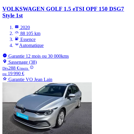
VOLKSWAGEN GOLF
1.5 eTSI OPF 150 DSG7
Style 1st
2020
88 105 km
Essence
Automatique
Garantie 12 mois ou 30 000kms
Sassenage (38)
288 €
Dès
/mois
19 990 €
ou
Garantie VO Jean Lain