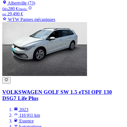
Albertville (73)
280 €
Dès
/mois
29 490 €
ou
WTW Pannes mécaniques
VOLKSWAGEN GOLF
SW 1.5 eTSI OPF 130
DSG7 Life Plus
2023
116 911 km
Essence
Automatique