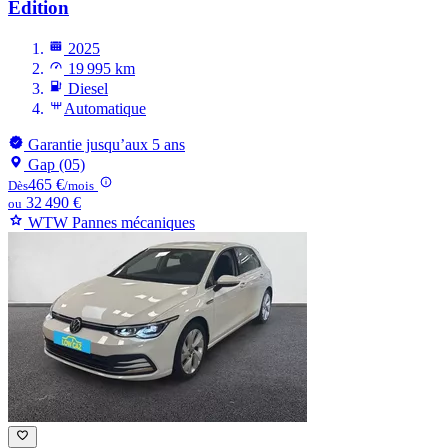
Edition
2025
19 995 km
Diesel
Automatique
Garantie jusqu’aux 5 ans
Gap (05)
465 €
Dès
/mois
32 490 €
ou
WTW Pannes mécaniques