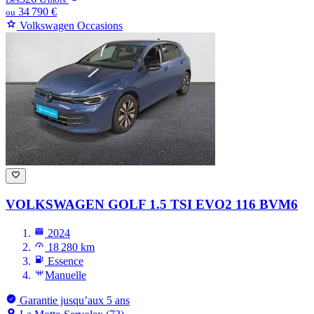
34 790 €
ou
Volkswagen Occasions
VOLKSWAGEN GOLF
1.5 TSI EVO2 116 BVM6
2024
18 280 km
Essence
Manuelle
Garantie jusqu’aux 5 ans