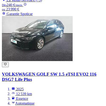
La Motte-Servolex (73)
240 €
Dès
/mois
23 990 €
ou
Garantie Spoticar
VOLKSWAGEN GOLF
SW 1.5 eTSI EVO2 116
DSG7 Life Plus
2025
12 539 km
Essence
Automatique