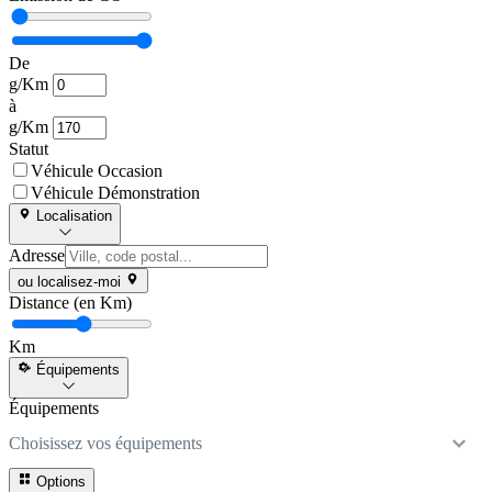
De
g/Km
à
g/Km
Statut
Véhicule Occasion
Véhicule Démonstration
Localisation
Adresse
ou localisez-moi
Distance (en Km)
Km
Équipements
Équipements
Choisissez vos équipements
Options