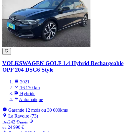
VOLKSWAGEN GOLF
1.4 Hybrid Rechargeable
OPF 204 DSG6 Style
2021
16 170 km
Hybride
Automatique
Garantie 12 mois ou 30 000kms
La Ravoire (73)
242 €
Dès
/mois
24 990 €
ou