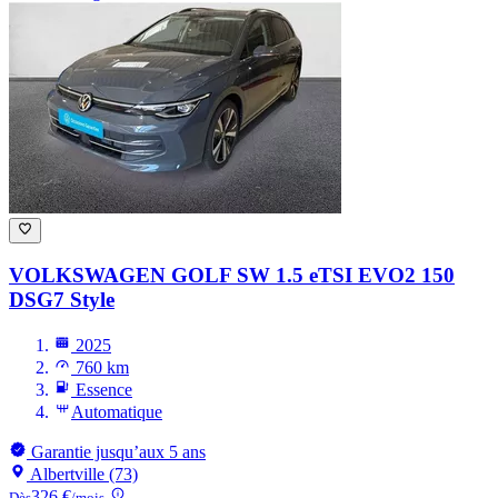
VOLKSWAGEN GOLF
SW 1.5 eTSI EVO2 150
DSG7 Style
2025
760 km
Essence
Automatique
Garantie jusqu’aux 5 ans
Albertville (73)
326 €
Dès
/mois