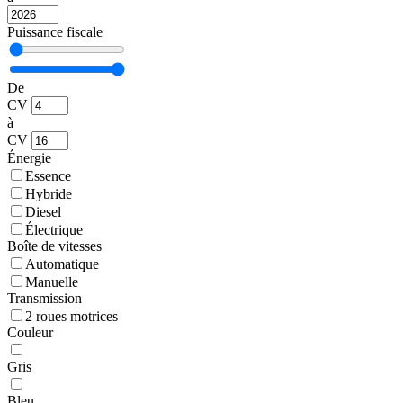
Puissance fiscale
De
CV
à
CV
Énergie
Essence
Hybride
Diesel
Électrique
Boîte de vitesses
Automatique
Manuelle
Transmission
2 roues motrices
Couleur
Gris
Bleu