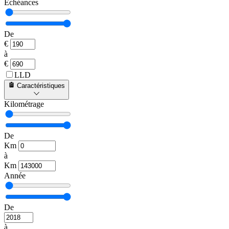
Échéances
De
€
à
€
LLD
Caractéristiques
Kilométrage
De
Km
à
Km
Année
De
à