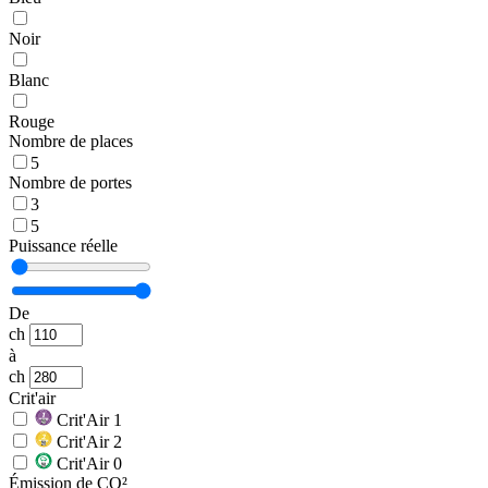
Noir
Blanc
Rouge
Nombre de places
5
Nombre de portes
3
5
Puissance réelle
De
ch
à
ch
Crit'air
Crit'Air 1
Crit'Air 2
Crit'Air 0
Émission de CO²