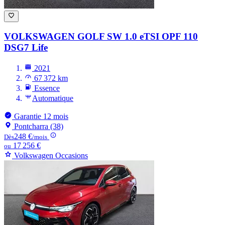
VOLKSWAGEN GOLF
SW 1.0 eTSI OPF 110
DSG7 Life
2021
67 372 km
Essence
Automatique
Garantie 12 mois
Pontcharra (38)
248 €
Dès
/mois
17 256 €
ou
Volkswagen Occasions