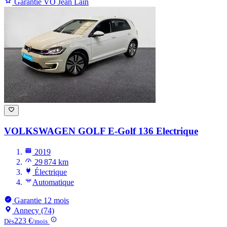
Garantie VO Jean Lain
VOLKSWAGEN GOLF
E-Golf 136 Electrique
2019
29 874 km
Électrique
Automatique
Garantie 12 mois
Annecy (74)
223 €
Dès
/mois