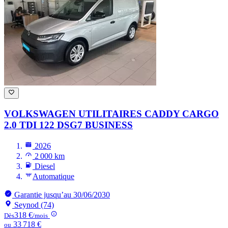
VOLKSWAGEN UTILITAIRES CADDY
CARGO
2.0 TDI 122 DSG7 BUSINESS
2026
2 000 km
Diesel
Automatique
Garantie jusqu’au 30/06/2030
Seynod (74)
318 €
Dès
/mois
33 718 €
ou