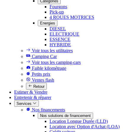
Catégories
Fourgons
Pick-up
4 ROUES MOTRICES
Energies
DIESEL
ELECTRIQUE
ESSENCE
HYBRIDE
Voir tous les utilitaires
Camping Car
Voir tous les camping-cars
Faible kilométrage
Petits prix
Ventes flash
Retour
Estimer & Vendre
Entretenir & réparer
Services
Nos financements
Nos solutions de financement
Location Longue Durée (LLD)
Location avec Option d'Achat (LOA)
Crédit voiture