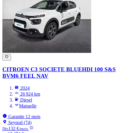
CITROEN C3
SOCIETE BLUEHDI 100 S&S
BVM6 FEEL NAV
2024
26 924 km
Diesel
Manuelle
Garantie 12 mois
Seynod (74)
132 €
Dès
/mois