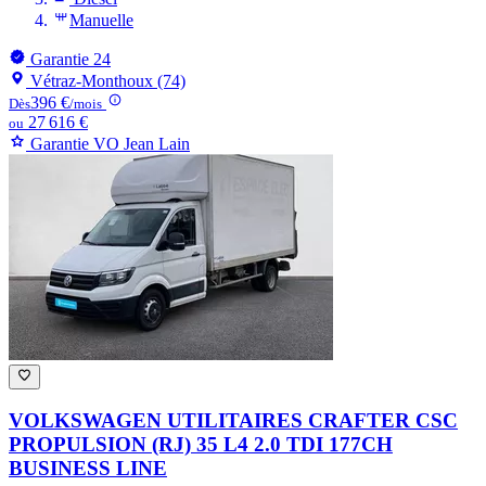
Manuelle
Garantie 24
Vétraz-Monthoux (74)
396 €
Dès
/mois
27 616 €
ou
Garantie VO Jean Lain
VOLKSWAGEN UTILITAIRES CRAFTER
CSC
PROPULSION (RJ) 35 L4 2.0 TDI 177CH
BUSINESS LINE