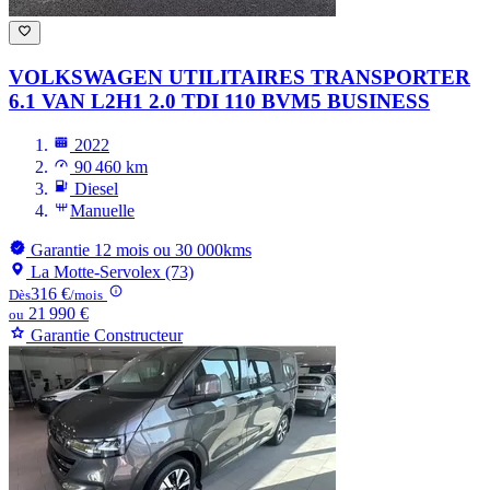
VOLKSWAGEN UTILITAIRES TRANSPORTER
6.1 VAN L2H1 2.0 TDI 110 BVM5 BUSINESS
2022
90 460 km
Diesel
Manuelle
Garantie 12 mois ou 30 000kms
La Motte-Servolex (73)
316 €
Dès
/mois
21 990 €
ou
Garantie Constructeur