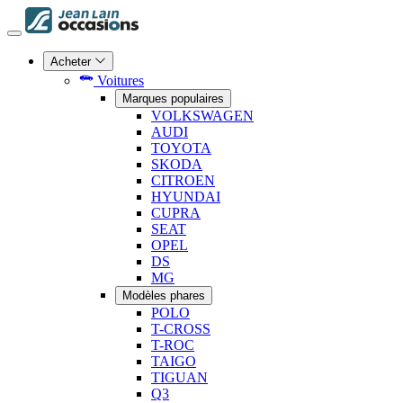
Acheter
Voitures
Marques populaires
VOLKSWAGEN
AUDI
TOYOTA
SKODA
CITROEN
HYUNDAI
CUPRA
SEAT
OPEL
DS
MG
Modèles phares
POLO
T-CROSS
T-ROC
TAIGO
TIGUAN
Q3