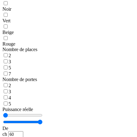
Noir
Vert
Beige
Rouge
Nombre de places
2
3
5
7
Nombre de portes
2
3
4
5
Puissance réelle
De
ch