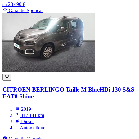
28 490 €
ou
Garantie Spoticar
CITROEN BERLINGO
Taille M BlueHDi 130 S&S
EAT8 Shine
2019
117 141 km
Diesel
Automatique
Garantie 12 mois