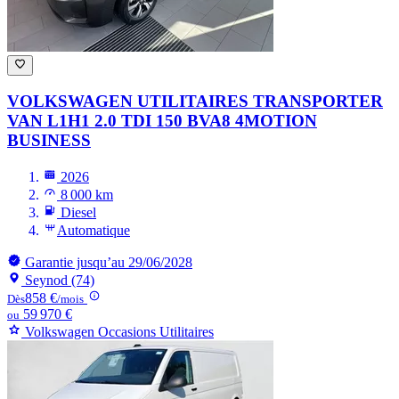
VOLKSWAGEN UTILITAIRES TRANSPORTER
VAN
L1H1 2.0 TDI 150 BVA8 4MOTION
BUSINESS
2026
8 000 km
Diesel
Automatique
Garantie jusqu’au 29/06/2028
Seynod (74)
858 €
Dès
/mois
59 970 €
ou
Volkswagen Occasions Utilitaires