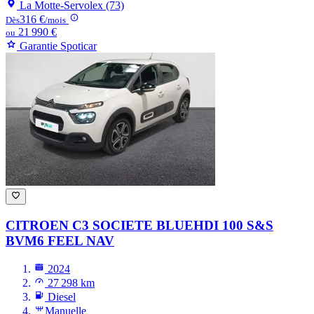
La Motte-Servolex (73)
316 €
Dès
/mois
21 990 €
ou
Garantie Spoticar
CITROEN C3
SOCIETE BLUEHDI 100 S&S
BVM6 FEEL NAV
2024
27 298 km
Diesel
Manuelle