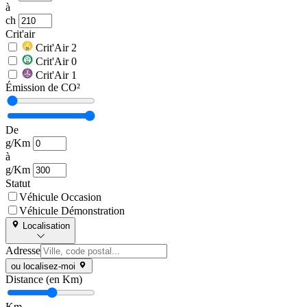
à
ch
Crit'air
Crit'Air 2
Crit'Air 0
Crit'Air 1
Émission de CO²
De
g/Km
à
g/Km
Statut
Véhicule Occasion
Véhicule Démonstration
Localisation
Adresse
ou localisez-moi
Distance (en Km)
Km