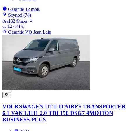
Garantie 12 mois
Seynod (74)
132 €
Dès
/mois
12 474 €
ou
Garantie VO Jean Lain
VOLKSWAGEN UTILITAIRES TRANSPORTER
6.1 VAN L1H1 2.0 TDI 150 DSG7 4MOTION
BUSINESS PLUS