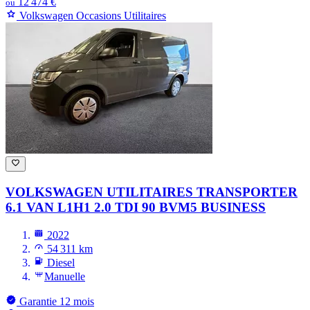
12 474 €
ou
Volkswagen Occasions Utilitaires
VOLKSWAGEN UTILITAIRES TRANSPORTER
6.1 VAN L1H1 2.0 TDI 90 BVM5 BUSINESS
2022
54 311 km
Diesel
Manuelle
Garantie 12 mois