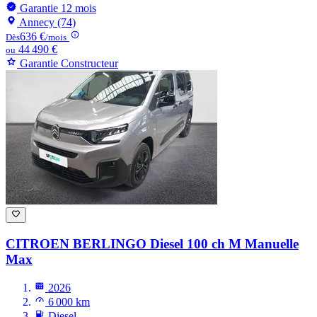
Garantie 12 mois
Annecy (74)
636 €
Dès
/mois
44 490 €
ou
Garantie Constructeur
CITROEN BERLINGO
Diesel 100 ch M Manuelle
Max
2026
6 000 km
Diesel