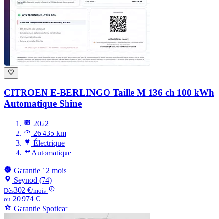
CITROEN E-BERLINGO
Taille M 136 ch 100 kWh
Automatique Shine
2022
26 435 km
Électrique
Automatique
Garantie 12 mois
Seynod (74)
302 €
Dès
/mois
20 974 €
ou
Garantie Spoticar