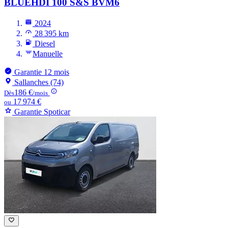
BLUEHDI 100 S&S BVM6
2024
28 395 km
Diesel
Manuelle
Garantie 12 mois
Sallanches (74)
186 €
Dès
/mois
17 974 €
ou
Garantie Spoticar