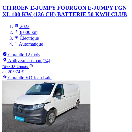
CITROEN E-JUMPY FOURGON
E-JUMPY FGN
XL 100 KW (136 CH) BATTERIE 50 KWH CLUB
2023
8 000 km
Électrique
Automatique
Garantie 12 mois
Anthy-sur-Léman (74)
302 €
Dès
/mois
20 974 €
ou
Garantie VO Jean Lain