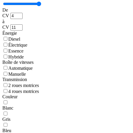
De
CV
à
CV
Énergie
Diesel
Électrique
Essence
Hybride
Boîte de vitesses
Automatique
Manuelle
Transmission
2 roues motrices
4 roues motrices
Couleur
Blanc
Gris
Bleu