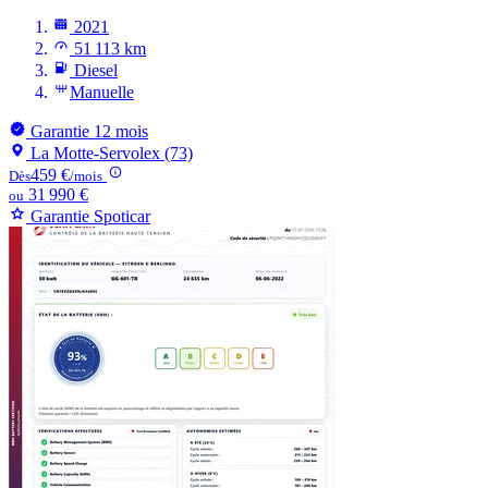
2021
51 113 km
Diesel
Manuelle
Garantie 12 mois
La Motte-Servolex (73)
459 €
Dès
/mois
31 990 €
ou
Garantie Spoticar