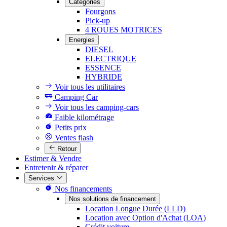
Catégories
Fourgons
Pick-up
4 ROUES MOTRICES
Energies
DIESEL
ELECTRIQUE
ESSENCE
HYBRIDE
Voir tous les utilitaires
Camping Car
Voir tous les camping-cars
Faible kilométrage
Petits prix
Ventes flash
Retour
Estimer & Vendre
Entretenir & réparer
Services
Nos financements
Nos solutions de financement
Location Longue Durée (LLD)
Location avec Option d'Achat (LOA)
Crédit voiture