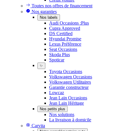
Toutes nos offres de financement
Nos garanties
Nos labels
Audi Occasions :Plus
Cupra Approved
DS Certified
Hyundai Promise
Lexus Préférence
Seat Occasions
Skoda Plus
Spoticar
✨
Toyota Occasions
Volkswagen Occasions
Volkswagen Utilitaires
Garantie constructeur
Lowcaz
Jean Lain Occasions
Jean Lain Héritage
Nos petits plus
Nos solutions
La livraison à domicile
Carvita