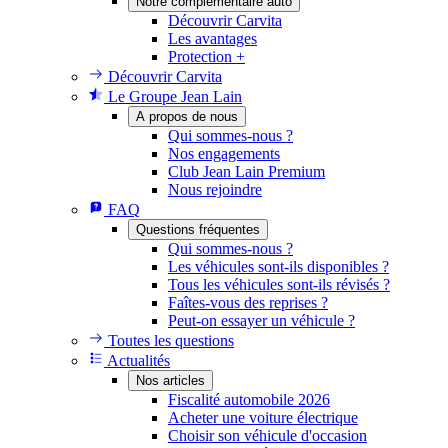
Notre complémentaire auto
Découvrir Carvita
Les avantages
Protection +
Découvrir Carvita
Le Groupe Jean Lain
A propos de nous
Qui sommes-nous ?
Nos engagements
Club Jean Lain Premium
Nous rejoindre
FAQ
Questions fréquentes
Qui sommes-nous ?
Les véhicules sont-ils disponibles ?
Tous les véhicules sont-ils révisés ?
Faîtes-vous des reprises ?
Peut-on essayer un véhicule ?
Toutes les questions
Actualités
Nos articles
Fiscalité automobile 2026
Acheter une voiture électrique
Choisir son véhicule d'occasion