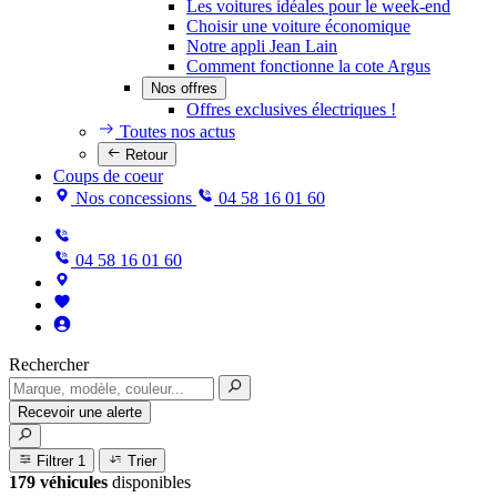
Les voitures idéales pour le week-end
Choisir une voiture économique
Notre appli Jean Lain
Comment fonctionne la cote Argus
Nos offres
Offres exclusives électriques !
Toutes nos actus
Retour
Coups de coeur
Nos concessions
04 58 16 01 60
04 58 16 01 60
Rechercher
Recevoir une alerte
Filtrer
1
Trier
179 véhicules
disponibles