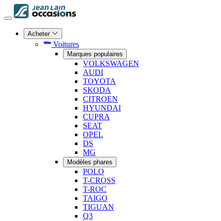
Acheter
Voitures
Marques populaires
VOLKSWAGEN
AUDI
TOYOTA
SKODA
CITROEN
HYUNDAI
CUPRA
SEAT
OPEL
DS
MG
Modèles phares
POLO
T-CROSS
T-ROC
TAIGO
TIGUAN
Q3