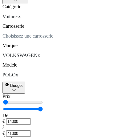
Catégorie
Voitures
x
Carrosserie
Choisissez une carrosserie
Marque
VOLKSWAGEN
x
Modèle
POLO
x
Budget
Prix
De
€
à
€