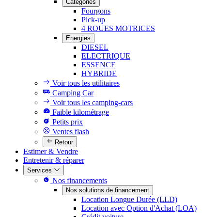
Catégories
Fourgons
Pick-up
4 ROUES MOTRICES
Energies
DIESEL
ELECTRIQUE
ESSENCE
HYBRIDE
Voir tous les utilitaires
Camping Car
Voir tous les camping-cars
Faible kilométrage
Petits prix
Ventes flash
Retour
Estimer & Vendre
Entretenir & réparer
Services
Nos financements
Nos solutions de financement
Location Longue Durée (LLD)
Location avec Option d'Achat (LOA)
Crédit voiture