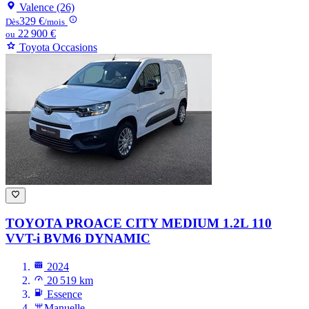
Valence (26)
329 €
Dès
/mois
22 900 €
ou
Toyota Occasions
TOYOTA PROACE CITY
MEDIUM 1.2L 110
VVT-i BVM6 DYNAMIC
2024
20 519 km
Essence
Manuelle