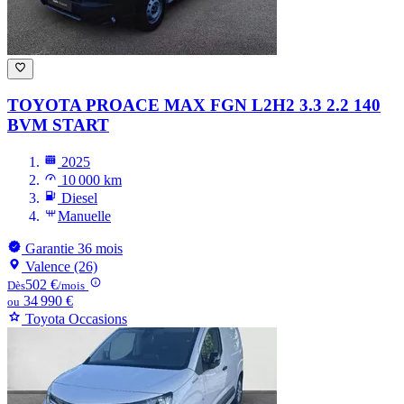
TOYOTA PROACE MAX
FGN L2H2 3.3 2.2 140
BVM START
2025
10 000 km
Diesel
Manuelle
Garantie 36 mois
Valence (26)
502 €
Dès
/mois
34 990 €
ou
Toyota Occasions