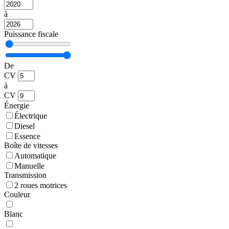
à
Puissance fiscale
De
CV
à
CV
Énergie
Électrique
Diesel
Essence
Boîte de vitesses
Automatique
Manuelle
Transmission
2 roues motrices
Couleur
Blanc