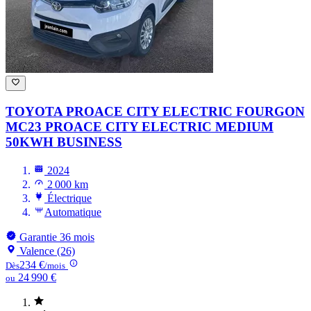
TOYOTA PROACE CITY ELECTRIC FOURGON
MC23
PROACE CITY ELECTRIC MEDIUM
50KWH BUSINESS
2024
2 000 km
Électrique
Automatique
Garantie 36 mois
Valence (26)
234 €
Dès
/mois
24 990 €
ou