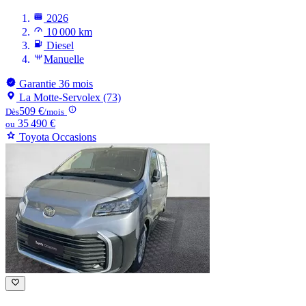
2026
10 000 km
Diesel
Manuelle
Garantie 36 mois
La Motte-Servolex (73)
509 €
Dès
/mois
35 490 €
ou
Toyota Occasions