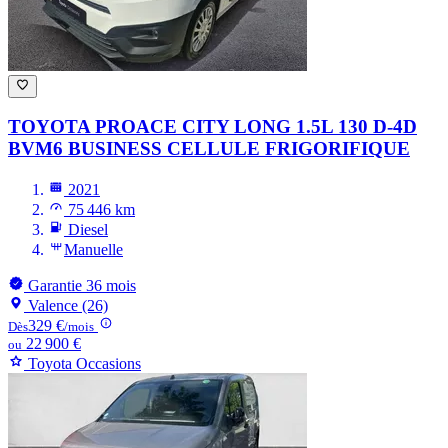
TOYOTA PROACE
CITY LONG 1.5L 130 D-4D
BVM6 BUSINESS CELLULE FRIGORIFIQUE
2021
75 446 km
Diesel
Manuelle
Garantie 36 mois
Valence (26)
329 €
Dès
/mois
22 900 €
ou
Toyota Occasions