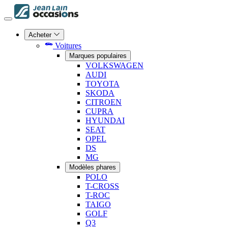
Acheter
Voitures
Marques populaires
VOLKSWAGEN
AUDI
TOYOTA
SKODA
CITROEN
CUPRA
HYUNDAI
SEAT
OPEL
DS
MG
Modèles phares
POLO
T-CROSS
T-ROC
TAIGO
GOLF
Q3