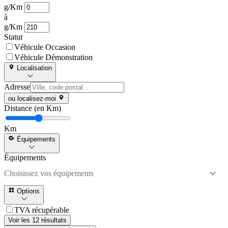
g/Km
à
g/Km
Statut
Véhicule Occasion
Véhicule Démonstration
Localisation
Adresse
ou localisez-moi
Distance (en Km)
Km
Équipements
Équipements
Choisissez vos équipements
Options
TVA récupérable
Voir les 12 résultats