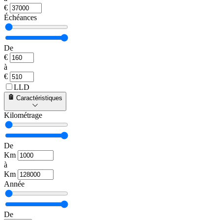
€
Échéances
De
€
à
€
LLD
Caractéristiques
Kilométrage
De
Km
à
Km
Année
De