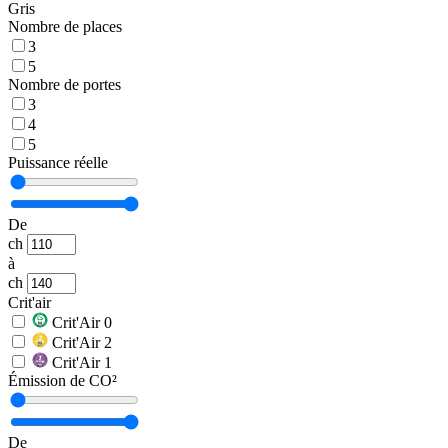
Gris
Nombre de places
3
5
Nombre de portes
3
4
5
Puissance réelle
De
ch
à
ch
Crit'air
Crit'Air 0
Crit'Air 2
Crit'Air 1
Émission de CO²
De