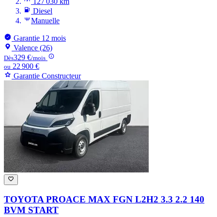
127 030 km
Diesel
Manuelle
Garantie 12 mois
Valence (26)
329 €
Dès
/mois
22 900 €
ou
Garantie Constructeur
TOYOTA PROACE MAX
FGN L2H2 3.3 2.2 140
BVM START