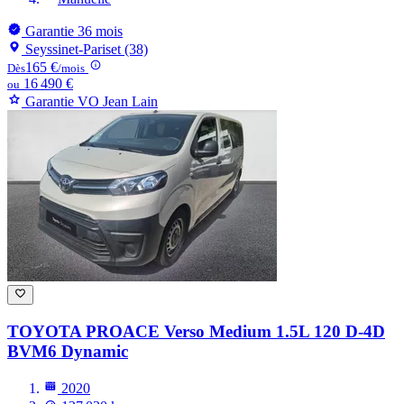
Garantie 36 mois
Seyssinet-Pariset (38)
165 €
Dès
/mois
16 490 €
ou
Garantie VO Jean Lain
TOYOTA PROACE
Verso Medium 1.5L 120 D-4D
BVM6 Dynamic
2020