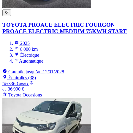
TOYOTA PROACE ELECTRIC FOURGON
PROACE ELECTRIC MEDIUM 75KWH START
2025
8 000 km
Électrique
Automatique
Garantie jusqu’au 12/01/2028
Échirolles (38)
336 €
Dès
/mois
36 990 €
ou
Toyota Occasions