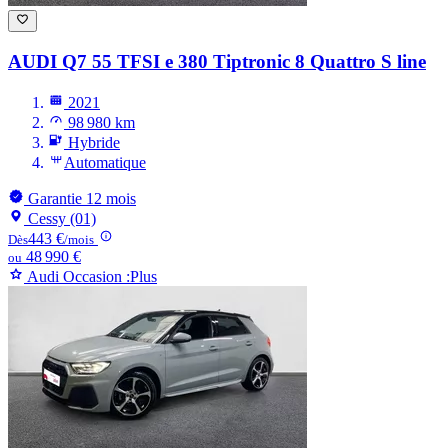
AUDI Q7
55 TFSI e 380 Tiptronic 8 Quattro S line
2021
98 980 km
Hybride
Automatique
Garantie 12 mois
Cessy (01)
443 €
Dès
/mois
48 990 €
ou
Audi Occasion :Plus