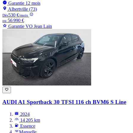
Garantie 12 mois
Albertville (73)
530 €
Dès
/mois
56 990 €
ou
Garantie VO Jean Lain
AUDI A1
Sportback 30 TFSI 116 ch BVM6 S Line
2024
14 205 km
Essence
Manuelle