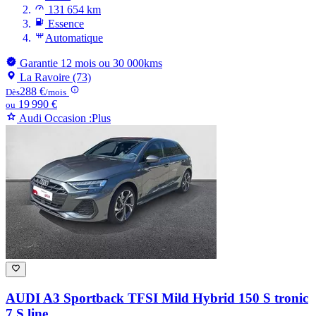
131 654 km
Essence
Automatique
Garantie 12 mois ou 30 000kms
La Ravoire (73)
288 €
Dès
/mois
19 990 €
ou
Audi Occasion :Plus
AUDI A3
Sportback TFSI Mild Hybrid 150 S tronic
7 S line