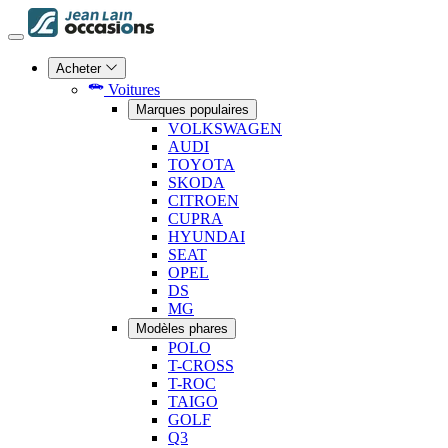
Acheter
Voitures
Marques populaires
VOLKSWAGEN
AUDI
TOYOTA
SKODA
CITROEN
CUPRA
HYUNDAI
SEAT
OPEL
DS
MG
Modèles phares
POLO
T-CROSS
T-ROC
TAIGO
GOLF
Q3