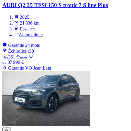
AUDI Q2
35 TFSI 150 S tronic 7 S line Plus
2025
21 836 km
Essence
Automatique
Garantie 24 mois
Échirolles (38)
361 €
Dès
/mois
37 990 €
ou
Garantie VO Jean Lain