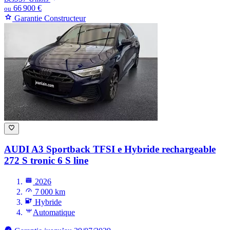
66 900 €
ou
Garantie Constructeur
AUDI A3
Sportback TFSI e Hybride rechargeable
272 S tronic 6 S line
2026
7 000 km
Hybride
Automatique