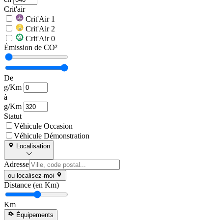
Crit'air
Crit'Air 1
Crit'Air 2
Crit'Air 0
Émission de CO²
De
g/Km
à
g/Km
Statut
Véhicule Occasion
Véhicule Démonstration
Localisation
Adresse
ou localisez-moi
Distance (en Km)
Km
Équipements