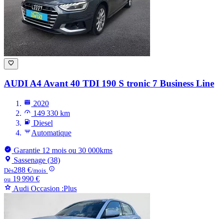
AUDI A4
Avant 40 TDI 190 S tronic 7 Business Line
2020
149 330 km
Diesel
Automatique
Garantie 12 mois ou 30 000kms
Sassenage (38)
288 €
Dès
/mois
19 990 €
ou
Audi Occasion :Plus