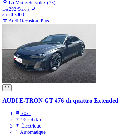
La Motte-Servolex (73)
292 €
Dès
/mois
20 390 €
ou
Audi Occasion :Plus
AUDI E-TRON GT
476 ch quattro Extended
2021
96 256 km
Électrique
Automatique