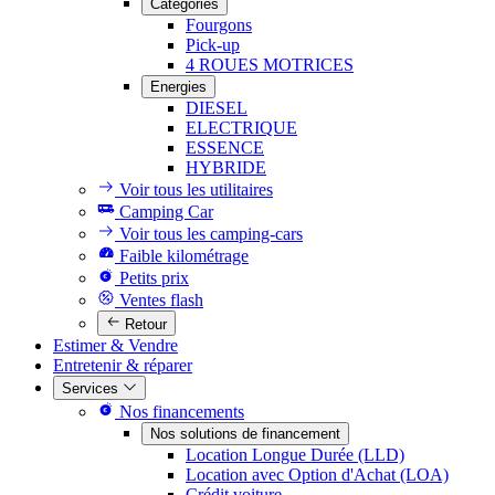
Catégories
Fourgons
Pick-up
4 ROUES MOTRICES
Energies
DIESEL
ELECTRIQUE
ESSENCE
HYBRIDE
Voir tous les utilitaires
Camping Car
Voir tous les camping-cars
Faible kilométrage
Petits prix
Ventes flash
Retour
Estimer & Vendre
Entretenir & réparer
Services
Nos financements
Nos solutions de financement
Location Longue Durée (LLD)
Location avec Option d'Achat (LOA)
Crédit voiture