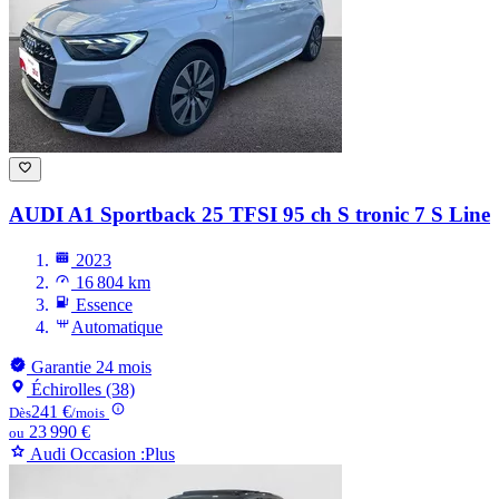
AUDI A1
Sportback 25 TFSI 95 ch S tronic 7 S Line
2023
16 804 km
Essence
Automatique
Garantie 24 mois
Échirolles (38)
241 €
Dès
/mois
23 990 €
ou
Audi Occasion :Plus