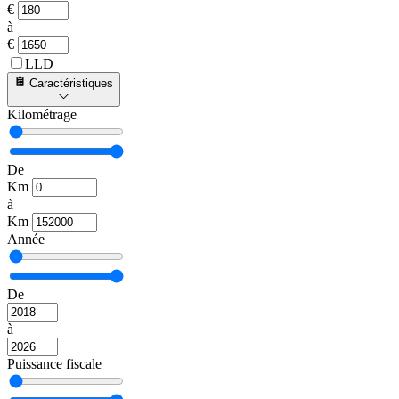
€
à
€
LLD
Caractéristiques
Kilométrage
De
Km
à
Km
Année
De
à
Puissance fiscale