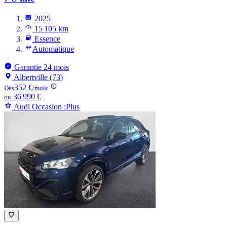
2025
15 105 km
Essence
Automatique
Garantie 24 mois
Albertville (73)
352 €
Dès
/mois
36 990 €
ou
Audi Occasion :Plus