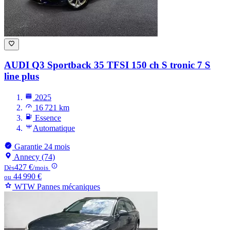
AUDI Q3
Sportback 35 TFSI 150 ch S tronic 7 S
line plus
2025
16 721 km
Essence
Automatique
Garantie 24 mois
Annecy (74)
427 €
Dès
/mois
44 990 €
ou
WTW Pannes mécaniques