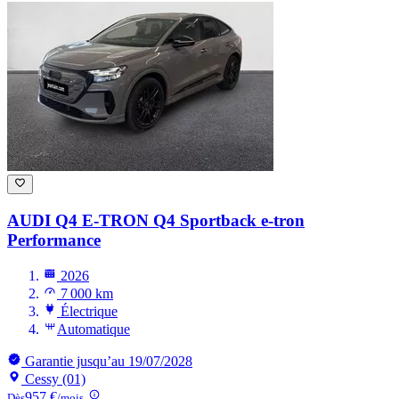
AUDI Q4 E-TRON
Q4 Sportback e-tron
Performance
2026
7 000 km
Électrique
Automatique
Garantie jusqu’au 19/07/2028
Cessy (01)
957 €
Dès
/mois