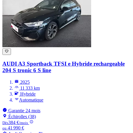
AUDI A3
Sportback TFSI e Hybride rechargeable
204 S tronic 6 S line
2025
11 333 km
Hybride
Automatique
Garantie 24 mois
Échirolles (38)
384 €
Dès
/mois
41 990 €
ou