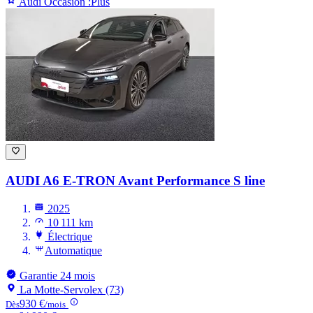
Audi Occasion :Plus
AUDI A6 E-TRON
Avant Performance S line
2025
10 111 km
Électrique
Automatique
Garantie 24 mois
La Motte-Servolex (73)
930 €
Dès
/mois