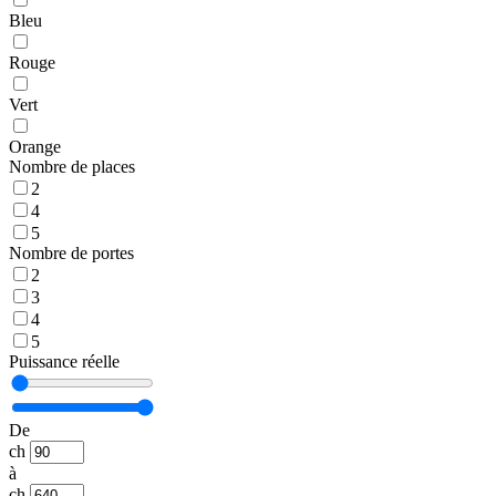
Bleu
Rouge
Vert
Orange
Nombre de places
2
4
5
Nombre de portes
2
3
4
5
Puissance réelle
De
ch
à
ch