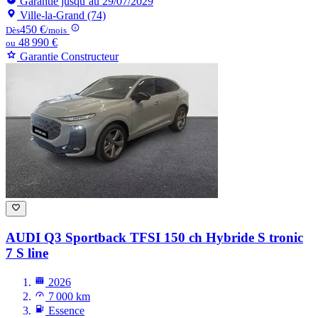
Garantie jusqu’au 29/07/2029
Ville-la-Grand (74)
450 €
Dès
/mois
48 990 €
ou
Garantie Constructeur
AUDI Q3
Sportback TFSI 150 ch Hybride S tronic
7 S line
2026
7 000 km
Essence