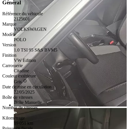
Général
Référence du véhicule
2125601
Marque
VOLKSWAGEN
Modèle
POLO
Version
1.0 TSI 95 S&S BVM5
Finition
VW Edition
Carrosserie
Citadine
Couleur extérieure
Gris
Date de mise en circulation
22/05/2025
Boîte de vitesses
Boîte Manuelle
Nombre de vitesses
5
Kilométrage
19 051 km
Puissance fiscale