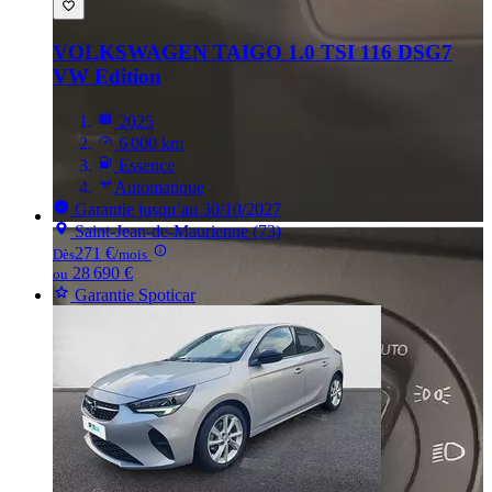
VOLKSWAGEN TAIGO
1.0 TSI 116 DSG7
VW Edition
2025
6 000 km
Essence
Automatique
Garantie jusqu’au 30/10/2027
Saint-Jean-de-Maurienne (73)
271 €
Dès
/mois
28 690 €
ou
Garantie Spoticar