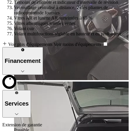
Témoins de contrôle et indicateur d'intervalle de révision
Verrouillage centralisé à distance, 2 clés pliantes de
radiocommande fournies
Vitres AR et lunette AR surteintées à 65 %
Vitres athermiques teintées vertes
Volant cuir
Volant multifonctions réglable en hauteur et en profondeur
Voir plus d'équipements
Voir moins d'équipements
Financement
Services
Extension de garantie
Possible