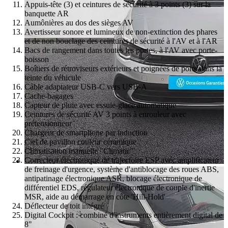
Appuis-tête (3) et ceintures de sécurité à 3 points (3) sur la
banquette AR
Aumônières au dos des sièges AV
Avertisseur sonore et lumineux de non-extinction des phares
et de non bouclage des ceintures de sécurité à l'AV et à l'AR
Bacs de rangement dans toutes les portes, à l'AV avec porte-
boisson
Boîtiers de rétroviseurs extérieurs et poignées de porte dans la
teinte du véhicule
Câble adaptateur USB-C vers USB-A
Cache-bagages
Capteur de pluie avec essuie-glace automatique
Ceintures de sécurité AV 3 points à enrouleur avec
prétensionneur
Chargeur de smartphone par induction
Ciel de pavillon couleur céramique
Climatisation manuelle "Climatic"
Correcteur électronique de trajectoire ESP avec amplificateur
de freinage d'urgence, système d'antiblocage des roues ABS,
antipatinage électronique ASR, blocage électronique de
différentiel EDS, régulateur électronique de couple d'inertie
MSR, aide au démarrage en côte 'Hill-Hold'
Déflecteur de toit intégré
Digital Cockpit : combiné d'instruments entièrement digital de
8"