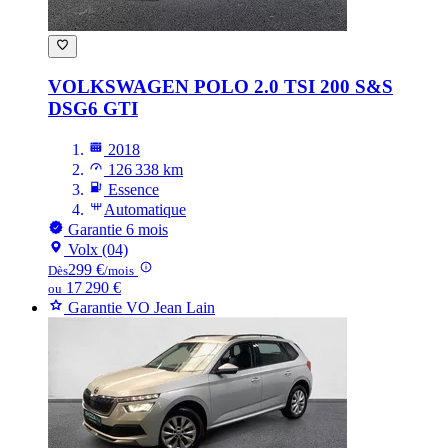
VOLKSWAGEN POLO
2.0 TSI 200 S&S
DSG6 GTI
2018
126 338 km
Essence
Automatique
Garantie 6 mois
Volx (04)
299 €
Dès
/mois
17 290 €
ou
Garantie VO Jean Lain