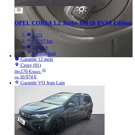
OPEL CORSA
1.2 Turbo 100 ch BVA8 Edition
2023
30 297 km
Essence
Automatique
Garantie 12 mois
Cessy (01)
176 €
Dès
/mois
16 974 €
ou
Garantie VO Jean Lain