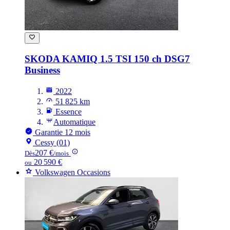
SKODA KAMIQ
1.5 TSI 150 ch DSG7
Business
2022
51 825 km
Essence
Automatique
Garantie 12 mois
Cessy (01)
207 €
Dès
/mois
20 590 €
ou
Volkswagen Occasions