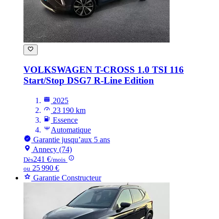
VOLKSWAGEN T-CROSS
1.0 TSI 116
Start/Stop DSG7 R-Line Edition
2025
23 190 km
Essence
Automatique
Garantie jusqu’aux 5 ans
Annecy (74)
241 €
Dès
/mois
25 990 €
ou
Garantie Constructeur