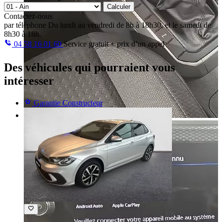
Calculer
Contactez-nous
par téléphone
Du lundi au vendredi de 8h à 18h30, et le samedi de
8h30 à 18h.
04 58 16 01 60
Service gratuit + prix d’un appel
Des véhicules
qui pourraient vous
intéresser
Garantie Constructeur