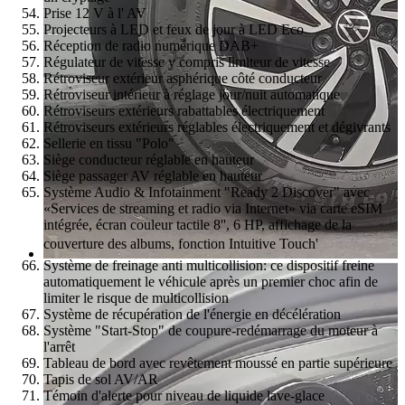
Prise 12 V à l' AV
Projecteurs à LED et feux de jour à LED Eco
Réception de radio numérique DAB+
Régulateur de vitesse y compris limiteur de vitesse
Rétroviseur extérieur asphérique côté conducteur
Rétroviseur intérieur à réglage jour/nuit automatique
Rétroviseurs extérieurs rabattables électriquement
Rétroviseurs extérieurs réglables électriquement et dégivrants
Sellerie en tissu "Polo"
Siège conducteur réglable en hauteur
Siège passager AV réglable en hauteur
Système Audio & Infotainment "Ready 2 Discover" avec
«Services de streaming et radio via Internet» via carte eSIM
intégrée, écran couleur tactile 8'', 6 HP, affichage de la
couverture des albums, fonction Intuitive Touch'
Système de freinage anti multicollision: ce dispositif freine
automatiquement le véhicule après un premier choc afin de
limiter le risque de multicollision
Système de récupération de l'énergie en décélération
Système "Start-Stop" de coupure-redémarrage du moteur à
l'arrêt
Tableau de bord avec revêtement moussé en partie supérieure
Tapis de sol AV/AR
Témoin d'alerte pour niveau de liquide lave-glace