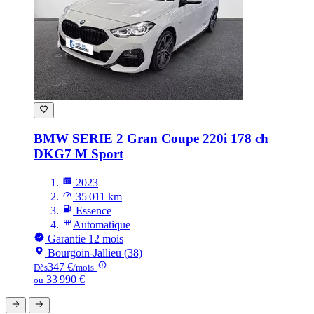
BMW SERIE 2
Gran Coupe 220i 178 ch
DKG7 M Sport
2023
35 011 km
Essence
Automatique
Garantie 12 mois
Bourgoin-Jallieu (38)
347 €
Dès
/mois
33 990 €
ou