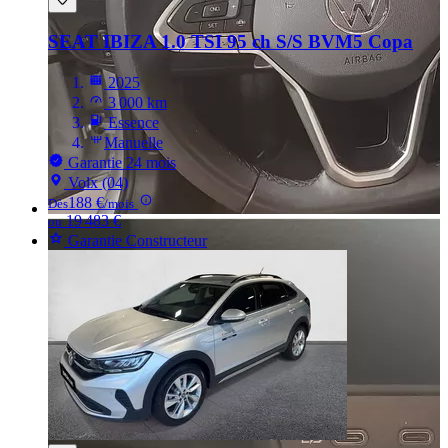
SEAT IBIZA
1.0 TSI 95 ch S/S BVM5 Copa
2025
3 000 km
Essence
Manuelle
Garantie 24 mois
Volx (04)
188 €
Dès
/mois
19 483 €
ou
Garantie Constructeur