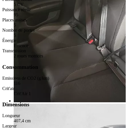
5 CV
Puissance réelle
95
Places assises
5
Nombre de portes
5
Énergie
Essence
Transmission
2 roues motrices
Consommation
Emissions de CO2 (g/km)
116
Crit'air
Crit'Air 1
Dimensions
Longueur
407,4 cm
Largeur