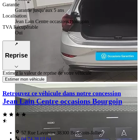
Garantie
Garantie jusqu’aux 5 ans
Localisation
Jean Lain Centre occasions Bourgoin
TVA Récupérable
Oui
Reprise
Estimez la valeur de reprise de votre véhicule
Estimer mon véhicule
Retrouvez ce véhicule dans notre concession
Jean Lain Centre occasions Bourgoin
57 Rue Lavoisier 38300 Bourgoin-Jallieu
04 74 28 02 04