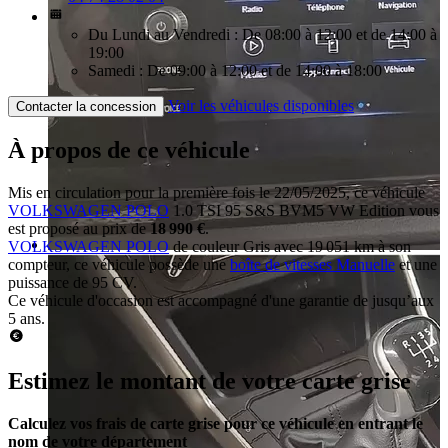
Du Lundi au Vendredi : De 08:00 à 12:00 et de 14:00 à
19:00
Samedi : De 09:00 à 12:00 et de 14:00 à 18:00
Voir les véhicules disponibles
Contacter la concession
À propos de ce véhicule
Mis en circulation pour la première fois le 22/05/2025, ce véhicule
VOLKSWAGEN POLO
1.0 TSI 95 S&S BVM5 VW Edition vous
est proposé au prix de
18 990 €
.
VOLKSWAGEN POLO
de couleur Gris avec 19 051 km à son
compteur, ce véhicule possède une
boîte de vitesses Manuelle
et une
puissance de 95 CV.
Ce véhicule d'occasion est accompagné d'une garantie de jusqu’aux
5 ans.
Estimez le montant de votre carte grise
Calculez vos frais de carte grise pour ce véhicule en entrant le
nom de votre département