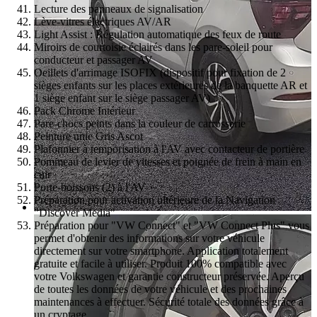
Lecture des panneaux de signalisation
Lève-vitres électriques AV/AR
Light Assist : Régulation automatique des feux de route
Miroirs de courtoisie éclairés dans les pare-soleil pour
conducteur et passager AV
Oeillets d'arrimage ISOFIX (dispositif pour fixation de 2
sièges enfants sur les places extérieures de la banquette AR et
1 siège enfant sur le siège passager AV)
Pack Chrome Intérieur
Pare-chocs peints dans la couleur de carrosserie
Peinture unie Gris Ascot
Plafonnier à temporisation à l'AV avec contacteur de portière
Pommeau de levier de vitesses et poignée de frein à main en
cuir
Porte-boissons (2) à l'AV
Préparation pour activation ultérieure de la Navigation
"Discover Media"
Préparation pour "VW Connect" et "VW Connect Plus" vous
permet d'obtenir des informations sur votre véhicule
directement sur votre smartphone. Application totalement
gratuite et facile à utiliser. Produit 100% compatible avec
votre Volkswagen et garantie constructeur préservée. Aperçu
de toutes les données de votre véhicule et des prochaines
maintenances à effectuer. Sécurité totale des données grâce à
un cryptage