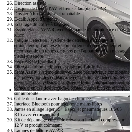
Direction assistée
Disques de frein à l'AV et freins à tambour à l'AR
Dossier AR non divisé et rabattable
E-call: Appel d'urgence
Eclairage du coffre à bagages
Essuie-glaces AV/AR avec commande d'intermittence et lave-
glace
Fatigue Detection : système de détection de fatigue du
conducteur qui analyse le comportement du conducteur et
recommande un temps de repos par l'apparition d'un message
visuel et sonore
Feux AR de brouillard
Filtre à charbon actif avec aspiration d'air frais
Front Assist: système de surveillance périmétrique contribuant
à la prévention des collisions avec fonction de détection des
piétons et des cyclistes. Ce système freine automatiquement le
véhicule en cas de détection d'obstacle aussi bien en ville que
sur autoroute
Grille de calandre avec baguette chromée
Interface Bluetooth pour téléphone mains libres
Jantes en alliage léger 15" 'Essex' et pneumatiques 185/65
R15 avec écrous antivol
Kit de dépannage en cas de crevaison incluant compresseur
12 V et produit colmatant
Lampes de lecture AV/AR