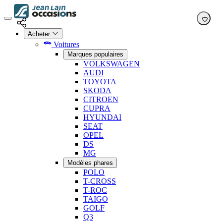
Acheter
Voitures
Marques populaires
VOLKSWAGEN
AUDI
TOYOTA
SKODA
CITROEN
CUPRA
HYUNDAI
SEAT
OPEL
DS
MG
Modèles phares
POLO
T-CROSS
T-ROC
TAIGO
GOLF
Q3