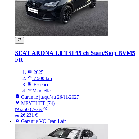
SEAT ARONA
1.0 TSI 95 ch Start/Stop BVM5
FR
2025
7 500 km
Essence
Manuelle
Garantie jusqu’au 26/11/2027
MEYTHET (74)
250 €
Dès
/mois
26 231 €
ou
Garantie VO Jean Lain