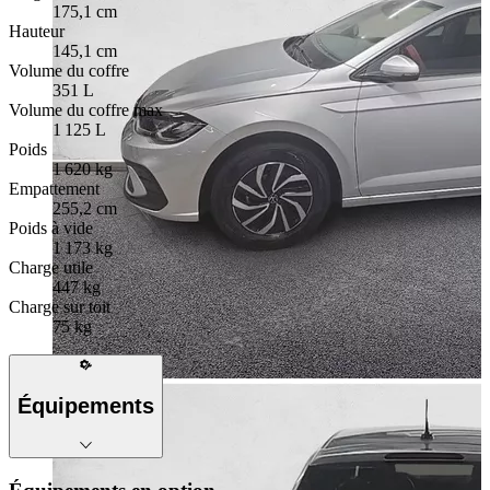
175,1 cm
Hauteur
145,1 cm
Volume du coffre
351 L
Volume du coffre max
1 125 L
Poids
1 620 kg
Empattement
255,2 cm
Poids à vide
1 173 kg
Charge utile
447 kg
Charge sur toit
75 kg
Équipements