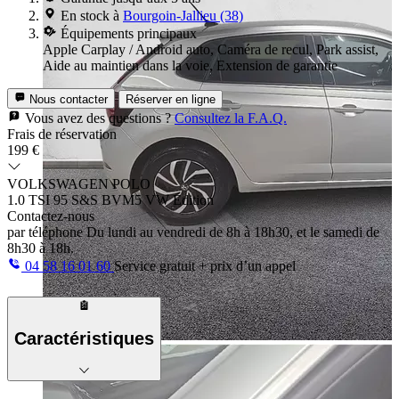
En stock à
Bourgoin-Jallieu (38)
Équipements principaux
Apple Carplay / Android auto, Caméra de recul, Park assist,
Aide au maintien dans la voie, Extension de garantie
Nous contacter
Réserver en ligne
Vous avez des questions ?
Consultez la F.A.Q.
Frais de réservation
199 €
VOLKSWAGEN POLO
1.0 TSI 95 S&S BVM5 VW Edition
Contactez-nous
par téléphone
Du lundi au vendredi de 8h à 18h30, et le samedi de
8h30 à 18h.
04 58 16 01 60
Service gratuit + prix d’un appel
Caractéristiques