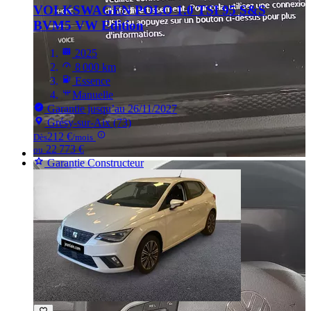
VOLKSWAGEN POLO
1.0 TSI 95 S&S
BVM5 VW Edition
2025
8 000 km
Essence
Manuelle
Garantie jusqu’au 26/11/2027
Grésy-sur-Aix (73)
212 €
Dès
/mois
22 773 €
ou
Garantie Constructeur