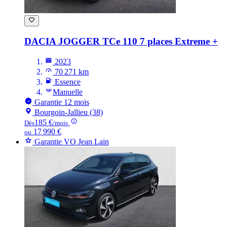
DACIA JOGGER
TCe 110 7 places Extreme +
2023
70 271 km
Essence
Manuelle
Garantie 12 mois
Bourgoin-Jallieu (38)
185 €
Dès
/mois
17 990 €
ou
Garantie VO Jean Lain