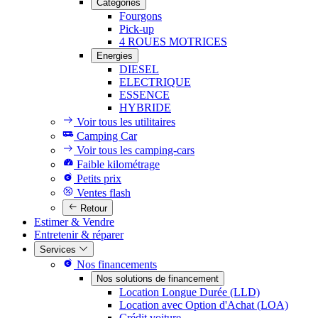
Catégories
Fourgons
Pick-up
4 ROUES MOTRICES
Energies
DIESEL
ELECTRIQUE
ESSENCE
HYBRIDE
Voir tous les utilitaires
Camping Car
Voir tous les camping-cars
Faible kilométrage
Petits prix
Ventes flash
Retour
Estimer & Vendre
Entretenir & réparer
Services
Nos financements
Nos solutions de financement
Location Longue Durée (LLD)
Location avec Option d'Achat (LOA)
Crédit voiture