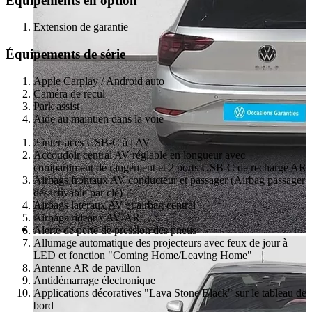
Équipements en option
Extension de garantie
Équipements de série
Apple Carplay / Android auto
Caméra de recul
Park assist
Aide au maintien dans la voie
2 interfaces USB-C à l'AV
Accoudoir central AV réglable en longueur avec
compartiment de rangement et 2 ports USB-C de recharge AR
Airbags frontaux AV conducteur et passager (Airbag passager
désactivable par clé)
Airbags latéraux AV et airbag central
Airbags rideaux AV/AR
Alerte de perte de pression des pneus
Allumage automatique des projecteurs avec feux de jour à
LED et fonction "Coming Home/Leaving Home"
Antenne AR de pavillon
Antidémarrage électronique
Applications décoratives "Lava Stone Black" sur le tableau de
bord