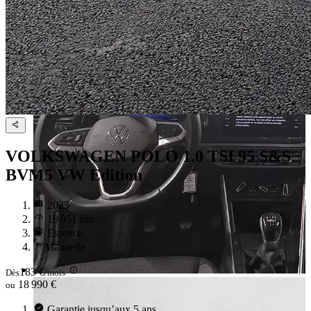
VOLKSWAGEN POLO
1.0 TSI 95 S&S
BVM5 VW Edition
2025
19 051 km
Essence
Manuelle
183 €
Dès
/mois
18 990 €
ou
Garantie jusqu’aux 5 ans