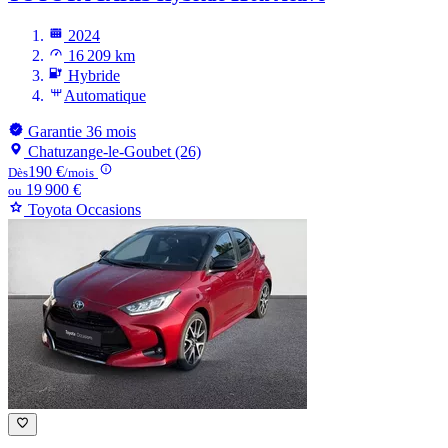
2024
16 209 km
Hybride
Automatique
Garantie 36 mois
Chatuzange-le-Goubet (26)
190 €
Dès
/mois
19 900 €
ou
Toyota Occasions