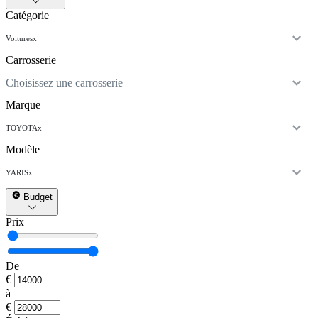
Catégorie
Voitures
x
Carrosserie
Choisissez une carrosserie
Marque
TOYOTA
x
Modèle
YARIS
x
Budget
Prix
De
€
à
€