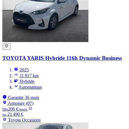
TOYOTA YARIS
Hybride 116h Dynamic Business
2025
11 917 km
Hybride
Automatique
Garantie 36 mois
Annonay (07)
206 €
Dès
/mois
21 490 €
ou
Toyota Occasions