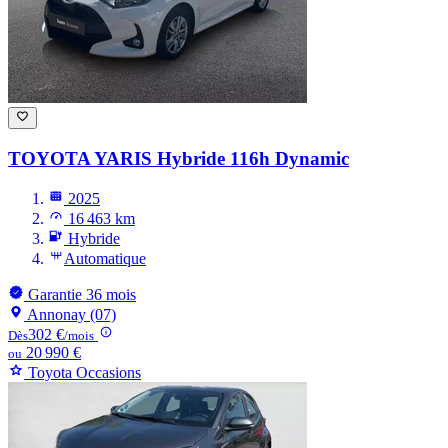
TOYOTA YARIS
Hybride 116h Dynamic
2025
16 463 km
Hybride
Automatique
Garantie 36 mois
Annonay (07)
302 €
Dès
/mois
20 990 €
ou
Toyota Occasions