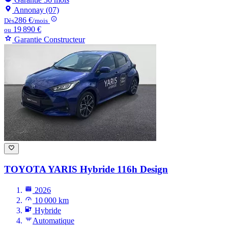
Annonay (07)
286 €
Dès
/mois
19 890 €
ou
Garantie Constructeur
TOYOTA YARIS
Hybride 116h Design
2026
10 000 km
Hybride
Automatique