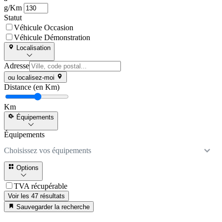
g/Km
Statut
Véhicule Occasion
Véhicule Démonstration
Localisation
Adresse
ou localisez-moi
Distance (en Km)
Km
Équipements
Équipements
Choisissez vos équipements
Options
TVA récupérable
Voir les 47 résultats
Sauvegarder la recherche