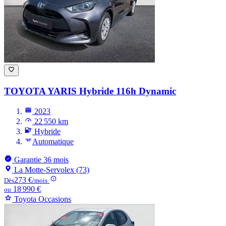
TOYOTA YARIS
Hybride 116h Dynamic
2023
22 550 km
Hybride
Automatique
Garantie 36 mois
La Motte-Servolex (73)
273 €
Dès
/mois
18 990 €
ou
Toyota Occasions