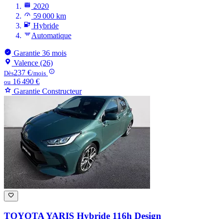
2020
59 000 km
Hybride
Automatique
Garantie 36 mois
Valence (26)
237 €
Dès
/mois
16 490 €
ou
Garantie Constructeur
TOYOTA YARIS
Hybride 116h Design