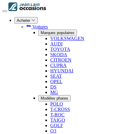
Acheter
Voitures
Marques populaires
VOLKSWAGEN
AUDI
TOYOTA
SKODA
CITROEN
CUPRA
HYUNDAI
SEAT
OPEL
DS
MG
Modèles phares
POLO
T-CROSS
T-ROC
TAIGO
GOLF
Q3