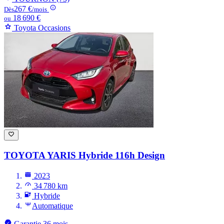
267 €
Dès
/mois
18 690 €
ou
Toyota Occasions
TOYOTA YARIS
Hybride 116h Design
2023
34 780 km
Hybride
Automatique
Garantie 36 mois