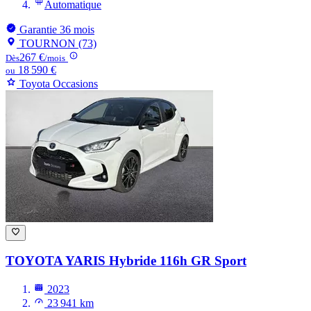
Automatique
Garantie 36 mois
TOURNON (73)
267 €
Dès
/mois
18 590 €
ou
Toyota Occasions
TOYOTA YARIS
Hybride 116h GR Sport
2023
23 941 km