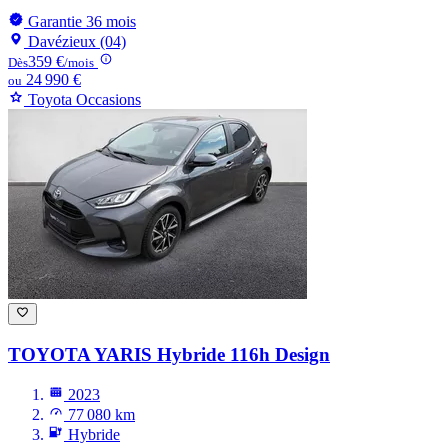
Garantie 36 mois
Davézieux (04)
359 €
Dès
/mois
24 990 €
ou
Toyota Occasions
TOYOTA YARIS
Hybride 116h Design
2023
77 080 km
Hybride