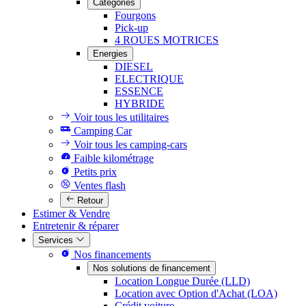
Catégories
Fourgons
Pick-up
4 ROUES MOTRICES
Energies
DIESEL
ELECTRIQUE
ESSENCE
HYBRIDE
Voir tous les utilitaires
Camping Car
Voir tous les camping-cars
Faible kilométrage
Petits prix
Ventes flash
Retour
Estimer & Vendre
Entretenir & réparer
Services
Nos financements
Nos solutions de financement
Location Longue Durée (LLD)
Location avec Option d'Achat (LOA)
Crédit voiture