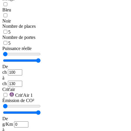
Bleu
Noir
Nombre de places
5
Nombre de portes
5
Puissance réelle
De
ch
à
ch
Crit'air
Crit'Air 1
Émission de CO²
De
g/Km
à