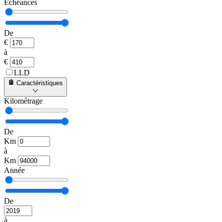
Échéances
De
€
à
€
LLD
Caractéristiques
Kilométrage
De
Km
à
Km
Année
De
à