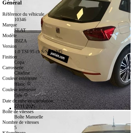
Général
Référence du véhicule
10346
Marque
SEAT
Modèle
IBIZA
Version
1.0 TSI 95 ch S/S BVM5
Finition
Copa
Carrosserie
Citadine
Couleur extérieure
Blanc
Couleur intérieure
Gris
Date de mise en circulation
27/11/2025
Boîte de vitesses
Boîte Manuelle
Nombre de vitesses
5
Kilométrage