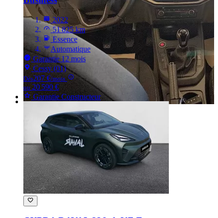
2022
51 825 km
Essence
Automatique
Garantie 12 mois
Cessy (01)
207 €
Dès
/mois
20 590 €
ou
Garantie Constructeur