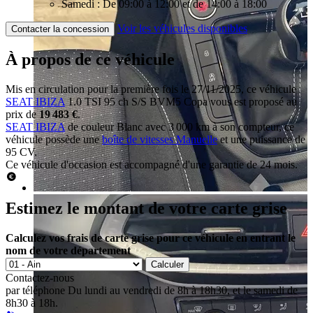
Samedi : De 09:00 à 12:00 et de 14:00 à 18:00
Voir les véhicules disponibles
Contacter la concession
À propos de ce véhicule
Mis en circulation pour la première fois le 27/11/2025, ce véhicule
SEAT IBIZA
1.0 TSI 95 ch S/S BVM5 Copa vous est proposé au
prix de
19 483 €
.
SEAT IBIZA
de couleur Blanc avec 3 000 km à son compteur, ce
véhicule possède une
boîte de vitesses Manuelle
et une puissance de
95 CV.
Ce véhicule d'occasion est accompagné d'une garantie de 24 mois.
Estimez le montant de votre carte grise
Calculez vos frais de carte grise pour ce véhicule en entrant le
nom de votre département
Calculer
Contactez-nous
par téléphone
Du lundi au vendredi de 8h à 18h30, et le samedi de
8h30 à 18h.