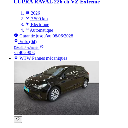
CUPRA RAVAL
226 ch VZ Extreme
2026
7 500 km
Électrique
Automatique
Garantie jusqu’au 08/06/2028
Volx (04)
317 €
Dès
/mois
40 290 €
ou
WTW Pannes mécaniques