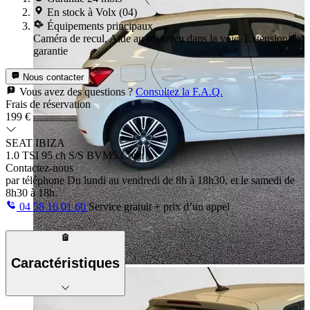
En stock à Volx (04)
Équipements principaux
Caméra de recul, Aide au maintien dans la voie, Extension de
garantie
Nous contacter
Vous avez des questions ?
Consultez la F.A.Q.
Frais de réservation
199 €
SEAT IBIZA
1.0 TSI 95 ch S/S BVM5 Copa
Contactez-nous
par téléphone
Du lundi au vendredi de 8h à 18h30, et le samedi de
8h30 à 18h.
04 58 16 01 60
Service gratuit + prix d’un appel
Caractéristiques