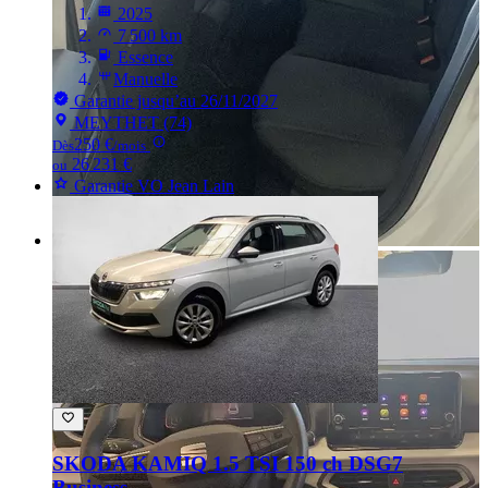
2025
7 500 km
Essence
Manuelle
Garantie jusqu’au 26/11/2027
MEYTHET (74)
250 €
Dès
/mois
26 231 €
ou
Garantie VO Jean Lain
SKODA KAMIQ
1.5 TSI 150 ch DSG7
Business