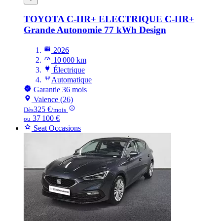
TOYOTA C-HR+ ELECTRIQUE
C-HR+
Grande Autonomie 77 kWh Design
2026
10 000 km
Électrique
Automatique
Garantie 36 mois
Valence (26)
325 €
Dès
/mois
37 100 €
ou
Seat Occasions