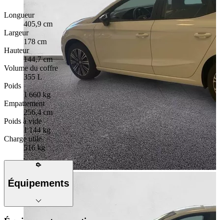
Longueur
405,9 cm
Largeur
178 cm
Hauteur
144,7 cm
Volume du coffre
355 L
Poids
1 660 kg
Empattement
256,4 cm
Poids à vide
1 144 kg
Charge utile
516 kg
Équipements