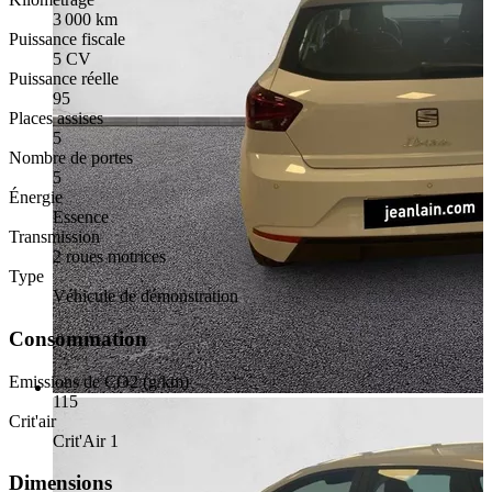
3 000 km
Puissance fiscale
5 CV
Puissance réelle
95
Places assises
5
Nombre de portes
5
Énergie
Essence
Transmission
2 roues motrices
Type
Véhicule de démonstration
Consommation
Emissions de CO2 (g/km)
115
Crit'air
Crit'Air 1
Dimensions