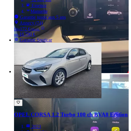
Essence
Manuelle
Garantie jusqu’aux 5 ans
Annecy (74)
172 €
Dès
/mois
16 790 €
ou
Garantie Spoticar
OPEL CORSA
1.2 Turbo 100 ch BVA8 Edition
2023