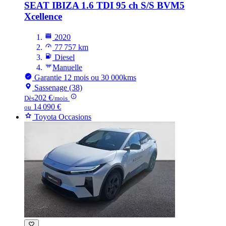
SEAT IBIZA
1.6 TDI 95 ch S/S BVM5
Xcellence
2020
77 757 km
Diesel
Manuelle
Garantie 12 mois ou 30 000kms
Sassenage (38)
202 €
Dès
/mois
14 090 €
ou
Toyota Occasions