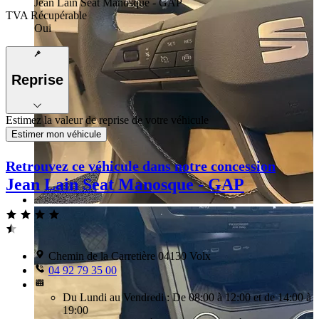
Jean Lain Seat Manosque - GAP
TVA Récupérable
Oui
Reprise
Estimez la valeur de reprise de votre véhicule
Estimer mon véhicule
Retrouvez ce véhicule dans notre concession
Jean Lain Seat Manosque - GAP
Chemin de la Carretière 04130 Volx
04 92 79 35 00
Du Lundi au Vendredi : De 08:00 à 12:00 et de 14:00 à
19:00