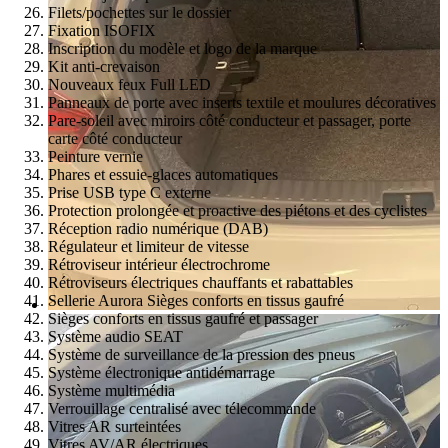
Filets/pochettes sur le dossier
Fixation ISOFIX
Inscription du modèle et logo de la marque
Kit anti-crevaison
Nouveaux feux Full LED
Panneaux de porte avec inserts textile et moulures décoratives
Pare-soleil avec miroirs côté conducteur et passager, porte
carte côté conducteur
Peinture vernie
Phares et essuie-glaces automatiques
Prise USB type C externe
Protection prolongée et proactive des piétons et des cyclistes
Réception radio numérique (DAB)
Régulateur et limiteur de vitesse
Rétroviseur intérieur électrochrome
Rétroviseurs électriques chauffants et rabattables
Sellerie Aurora Sièges conforts en tissus gaufré
Sièges conforts en tissus gaufré et passager
Système audio SEAT
Système de surveillance de la pression des pneus
Système électronique antidémarrage
Système multimédia
Verrouillage centralisé avec télecommande
Vitres AR surteintées
Vitres AV/AR électriques