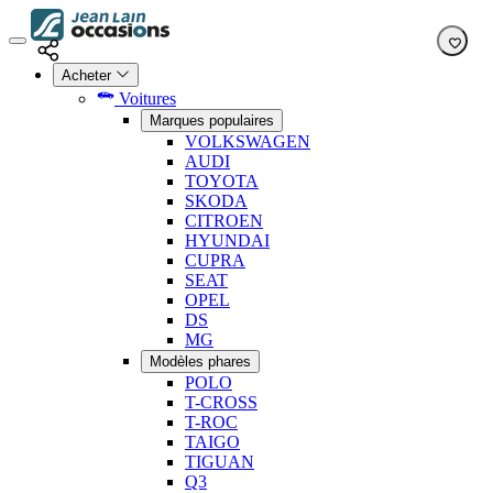
Acheter
Voitures
Marques populaires
VOLKSWAGEN
AUDI
TOYOTA
SKODA
CITROEN
HYUNDAI
CUPRA
SEAT
OPEL
DS
MG
Modèles phares
POLO
T-CROSS
T-ROC
TAIGO
TIGUAN
Q3