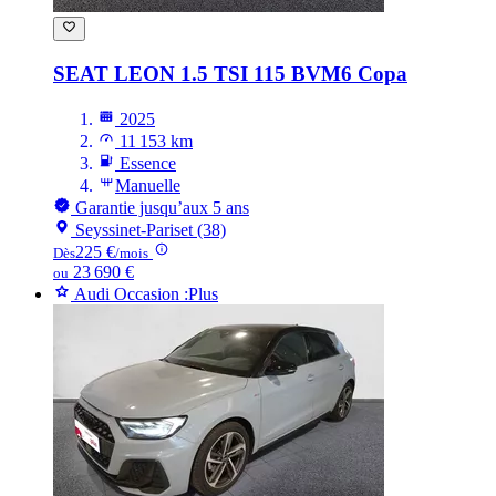
SEAT LEON
1.5 TSI 115 BVM6 Copa
2025
11 153 km
Essence
Manuelle
Garantie jusqu’aux 5 ans
Seyssinet-Pariset (38)
225 €
Dès
/mois
23 690 €
ou
Audi Occasion :Plus