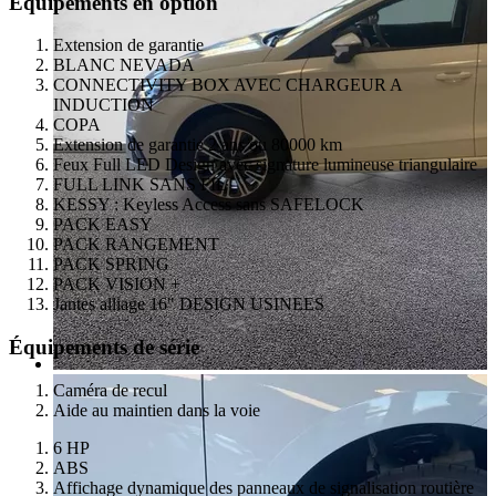
Équipements en option
Extension de garantie
BLANC NEVADA
CONNECTIVITY BOX AVEC CHARGEUR A
INDUCTION
COPA
Extension de garantie 2 ans ou 80000 km
Feux Full LED Design avec signature lumineuse triangulaire
FULL LINK SANS FIL
KESSY : Keyless Access sans SAFELOCK
PACK EASY
PACK RANGEMENT
PACK SPRING
PACK VISION +
Jantes alliage 16" DESIGN USINEES
Équipements de série
Caméra de recul
Aide au maintien dans la voie
6 HP
ABS
Affichage dynamique des panneaux de signalisation routière