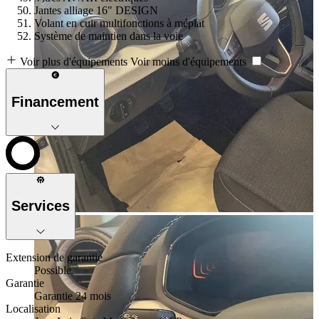
Jantes alliage 16" DESIGN
Volant en cuir multifonctions à méplat
Système de maintien dans la voie
Voir plus d'équipements
Voir moins d'équipements
Financement
Services
Extension de garantie
Possible
Garantie
Garantie 24 mois
Localisation