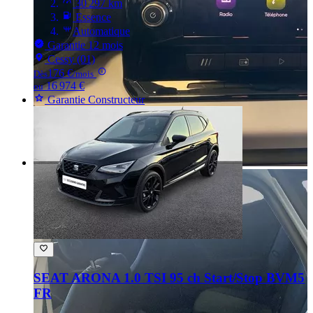
30 297 km
Essence
Automatique
Garantie 12 mois
Cessy (01)
176 €
Dès
/mois
16 974 €
ou
Garantie Constructeur
SEAT ARONA
1.0 TSI 95 ch Start/Stop BVM5
FR