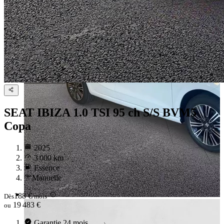
SEAT IBIZA
1.0 TSI 95 ch S/S BVM5
Copa
2025
3 000 km
Essence
Manuelle
188 €
Dès
/mois
19 483 €
ou
Garantie 24 mois