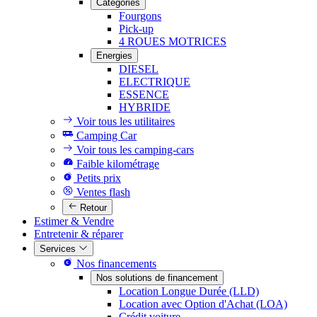
Catégories
Fourgons
Pick-up
4 ROUES MOTRICES
Energies
DIESEL
ELECTRIQUE
ESSENCE
HYBRIDE
Voir tous les utilitaires
Camping Car
Voir tous les camping-cars
Faible kilométrage
Petits prix
Ventes flash
Retour
Estimer & Vendre
Entretenir & réparer
Services
Nos financements
Nos solutions de financement
Location Longue Durée (LLD)
Location avec Option d'Achat (LOA)
Crédit voiture