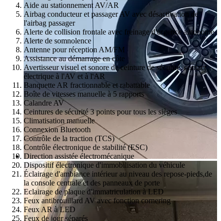
Aide au stationnement AV/AR
Airbag conducteur et passager AV avec désactivation de
l'airbag passager
Alerte de collision frontale avec freinage d'urgence autonome
Alerte de somnolence
Antenne pour réception AM/FM
Assistance au démarrage en côte
Avertisseur visuel et sonore de ceinture de sécurité, contact
électrique à l'AV et à l'AR
Banquette AR fractionnable et rabattable
Boîte de vitesses manuelle à 5 rapports
Calandre AV
Ceintures de sécurité 3 points pour tous les sièges
Climatisation manuelle
Connexion Bluetooth
Contrôle de la traction (TCS)
Contrôle électronique de stabilité (ESC)
Direction assistée électromécanique
Dispositif électronique d'immobilisation du véhicule
Éclairage d'ambiance intérieur au niveau des repose-pieds,de
la console centrale et des panneaux de porte
Eclairage de plaque d'immatriculation à LED
Feux antibrouillard AV avec fonction cornering
Feux AR à LED
Feux de jour séparés