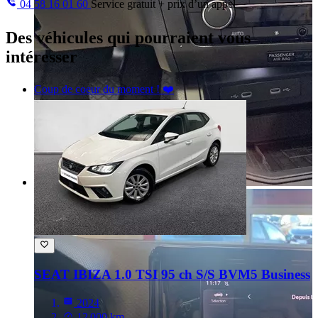
04 58 16 01 60
Service gratuit + prix d’un appel
Des véhicules
qui pourraient vous
intéresser
Coup de coeur du moment ! ❤️
SEAT IBIZA
1.0 TSI 95 ch S/S BVM5 Business
2024
12 000 km