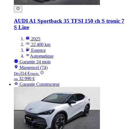
AUDI A1
Sportback 35 TFSI 150 ch S tronic 7
S Line
2025
22 400 km
Essence
Automatique
Garantie 24 mois
Margencel (74)
314 €
Dès
/mois
32 990 €
ou
Garantie Constructeur