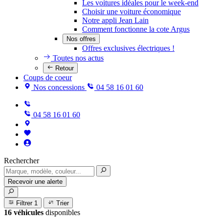
Les voitures idéales pour le week-end
Choisir une voiture économique
Notre appli Jean Lain
Comment fonctionne la cote Argus
Nos offres
Offres exclusives électriques !
Toutes nos actus
Retour
Coups de coeur
Nos concessions
04 58 16 01 60
04 58 16 01 60
Rechercher
Recevoir une alerte
Filtrer
1
Trier
16 véhicules
disponibles