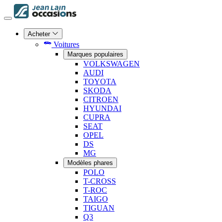
Acheter
Voitures
Marques populaires
VOLKSWAGEN
AUDI
TOYOTA
SKODA
CITROEN
HYUNDAI
CUPRA
SEAT
OPEL
DS
MG
Modèles phares
POLO
T-CROSS
T-ROC
TAIGO
TIGUAN
Q3