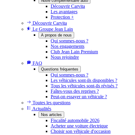
Notre complémentaire auto
Découvrir Carvita
Les avantages
Protection +
Découvrir Carvita
Le Groupe Jean Lain
A propos de nous
Qui sommes-nous ?
Nos engagements
Club Jean Lain Premium
Nous rejoindre
FAQ
Questions fréquentes
Qui sommes-nous ?
Les véhicules sont-ils disponibles ?
Tous les véhicules sont-ils révisés ?
Faîtes-vous des reprises ?
Peut-on essayer un véhicule ?
Toutes les questions
Actualités
Nos articles
Fiscalité automobile 2026
Acheter une voiture électrique
Choisir son véhicule d'occasion