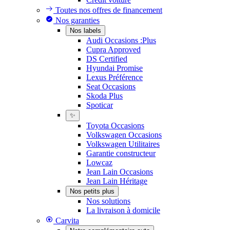
Toutes nos offres de financement
Nos garanties
Nos labels
Audi Occasions :Plus
Cupra Approved
DS Certified
Hyundai Promise
Lexus Préférence
Seat Occasions
Skoda Plus
Spoticar
✨
Toyota Occasions
Volkswagen Occasions
Volkswagen Utilitaires
Garantie constructeur
Lowcaz
Jean Lain Occasions
Jean Lain Héritage
Nos petits plus
Nos solutions
La livraison à domicile
Carvita