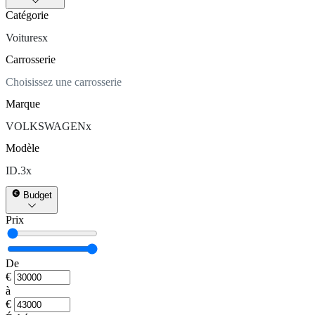
Catégorie
Voitures
x
Carrosserie
Choisissez une carrosserie
Marque
VOLKSWAGEN
x
Modèle
ID.3
x
Budget
Prix
De
€
à
€