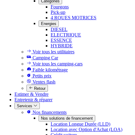
Catégories
Fourgons
Pick-up
4 ROUES MOTRICES
Energies
DIESEL
ELECTRIQUE
ESSENCE
HYBRIDE
Voir tous les utilitaires
Camping Car
Voir tous les camping-cars
Faible kilométrage
Petits prix
Ventes flash
Retour
Estimer & Vendre
Entretenir & réparer
Services
Nos financements
Nos solutions de financement
Location Longue Durée (LLD)
Location avec Option d'Achat (LOA)
Crédit voiture