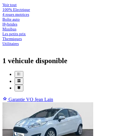
Voir tout
100% Electrique
4 roues motrices
Boîte auto
Hybrides
Minibus
Les petits prix
Thermiques
Utilitaires
1 véhicule
disponible
Garantie VO Jean Lain