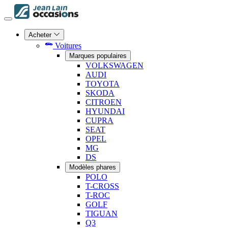
Acheter
Voitures
Marques populaires
VOLKSWAGEN
AUDI
TOYOTA
SKODA
CITROEN
HYUNDAI
CUPRA
SEAT
OPEL
MG
DS
Modèles phares
POLO
T-CROSS
T-ROC
GOLF
TIGUAN
Q3