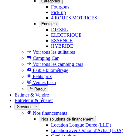
Catégories
Fourgons
Pick-up
4 ROUES MOTRICES
Energies
DIESEL
ELECTRIQUE
ESSENCE
HYBRIDE
Voir tous les utilitaires
Camping Car
Voir tous les camping-cars
Faible kilométrage
Petits prix
Ventes flash
Retour
Estimer & Vendre
Entretenir & réparer
Services
Nos financements
Nos solutions de financement
Location Longue Durée (LLD)
Location avec Option d'Achat (LOA)
Crédit voiture