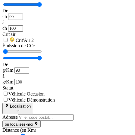
De
ch
à
ch
Crit'air
Crit'Air 2
Émission de CO²
De
g/Km
à
g/Km
Statut
Véhicule Occasion
Véhicule Démonstration
Localisation
Adresse
ou localisez-moi
Distance (en Km)