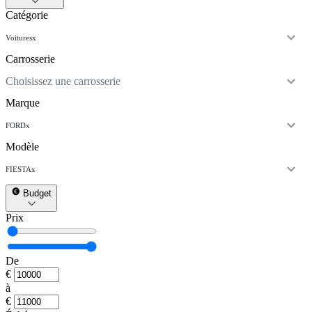
Catégorie
Voitures
x
Carrosserie
Choisissez une carrosserie
Marque
FORD
x
Modèle
FIESTA
x
Budget
Prix
De
€
à
€