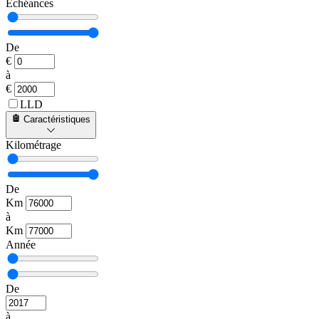
Échéances
De
€
à
€
LLD
Caractéristiques
Kilométrage
De
Km
à
Km
Année
De
à