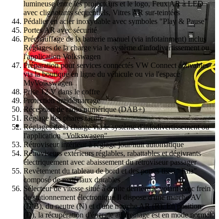
lumineuse entre les projecteurs et le logo, Feux AR à LED
avec clignotants séquentiels, Vitres AR sur-teintées
Pédalier en acier inoxydable avec symboles "Play & Pause"
Portes AR avec sécurité
Préchauffage de la batterie manuel (via infotainment) inclus
Réglages de la charge via le système d'infodivertissement ou
l'application Volkswagen
Préparation pour services connectés VW Connect activables
via la boutique en ligne du véhicule ou via l'espace
MyVolkswagen
Prise 12 V dans le coffre
Protection antidémarrage
Réception de radio numérique (DAB+)
Réglage des phares tactile
Réglages de la charge via le système d'infodivertissement ou
l'application "Volkswagen"
Rétroviseur intérieur à réglage jour/nuit automatique
Rétroviseurs extérieurs réglables, rabattables et dégivrants
électriquement avec abaissement du rétroviseur passager
Revêtement du tableau de bord et des portes tissu "Taia"
composé de matériaux durables
Sélecteur de vitesse situé à droite derrière le volant avec frein
de stationnement électronique Il dispose d'une marche AV
(D/B), du neutre (N) et d'une marche AR (R). En position
(D), la récupération d'énergie au freinage est en mode normal.