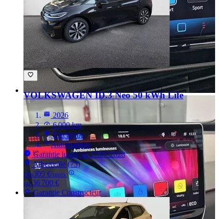
VOLKSWAGEN ID.3
Neo 50 kWh Life
2026
6 000 km
Électrique
Automatique
Garantie jusqu’au 27/07/2028
Albertville (73)
305 €
Dès
/mois
36 700 €
ou
Garantie Constructeur