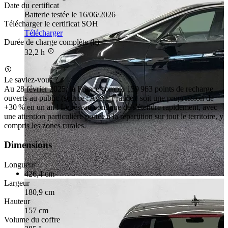
Date du certificat
Batterie testée le 16/06/2026
Télécharger le certificat SOH
Télécharger
Durée de charge complète (h)
32,2 h
Le saviez-vous ?
Au 28 février 2025, la France compte 159 963 points de recharge
ouverts au public (source : Avere-France), soit une progression de
+30 % en un an ! Le réseau continue de s'étendre rapidement, avec
une attention particulière portée à la répartition sur tout le territoire, y
compris les zones rurales.
Dimensions
Longueur
426,4 cm
Largeur
180,9 cm
Hauteur
157 cm
Volume du coffre