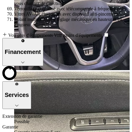
vous changez de direction
Verrouillage centralisé avec télécommande à fréquence radio
Vitres AV/AR électriques avec dispositif anti-pincement
Volant multifonction à réglage mécanique en hauteur et en
longueur
Voir plus d'équipements
Voir moins d'équipements
Financement
Services
Extension de garantie
Possible
Garantie