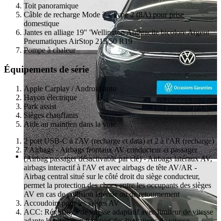
Toit panoramique
Câble de recharge Mode 2 - Type 2 (8A) pour prise
domestique
Jantes en alliage 19" 'Wellington Anthracite bicolore Argent
Pneumatiques AirStop 215/50 R19
Pompe à chaleur
Équipements de série
Apple Carplay / Android auto
Hayon électrique
Park assist
Sièges chauffants
Aide au maintien dans la voie
2 port USB-C à l'AV (recharge et data) et 2 à l'AR (recharge)
7 Airbags - Airbags frontaux AV conducteur et passager
(Airbag passager désactivable par clé) - Airbags latéraux AV,
airbags interactif à l'AV et avec airbags de tête AV/AR -
Airbag central situé sur le côté droit du siège conducteur,
permet la protection des chocs entre les occupants des sièges
AV en cas de collision latérale ou de retournement
Accoudoirs pour les sièges AV
ACC: Régulateur de vitesse adaptatif avec limiteur de vitesse
adapte la vitesse en fonction des limitations de vitesse