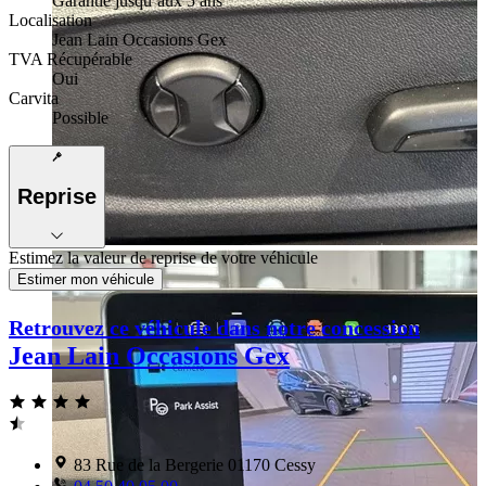
Garantie jusqu’aux 5 ans
Localisation
Jean Lain Occasions Gex
TVA Récupérable
Oui
Carvita
Possible
Reprise
Estimez la valeur de reprise de votre véhicule
Estimer mon véhicule
Retrouvez ce véhicule dans notre concession
Jean Lain Occasions Gex
83 Rue de la Bergerie 01170 Cessy