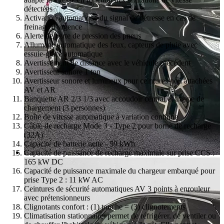
détectées
Activation automatique du signal de détresse en cas de
freinage d'urgence
Alerte de perte de pression des pneus
Allumage automatique des feux, capteurs de pluie avec
essuie-glace automatique
Avertissement de distance avec le véhicule précédent
Avertisseur sonore 1 ton
Avertisseur sonore et lumineux pour ceintures non attachées
AV et AR
Banquette AR 2/3 1/3 avec accoudoir central et trappe de
chargement (3 personnes)
Boîte de vitesse automatique à variation continue
Câble de recharge Mode 3 - Type 2 pour borne de recharge
(32A)
Capacité de batterie nette - 59 kWh
Capacité de puissance de recharge maximale sur prise CCS :
165 kW DC
Capacité de puissance maximale du chargeur embarqué pour
prise Type 2 : 11 kW AC
Ceintures de sécurité automatiques AV 3 points à enrouleur
avec prétensionneurs
Clignotants confort : (1) touche = (3) clignotements
Climatisation stationnaire: permet de réfrigérer, de ventiler ou