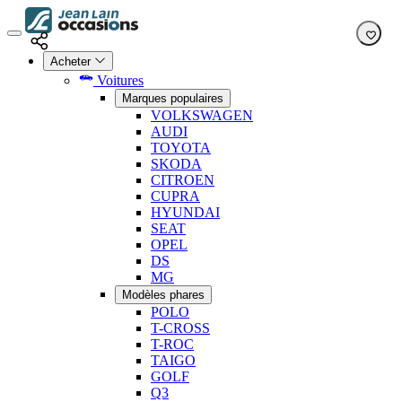
Acheter
Voitures
Marques populaires
VOLKSWAGEN
AUDI
TOYOTA
SKODA
CITROEN
CUPRA
HYUNDAI
SEAT
OPEL
DS
MG
Modèles phares
POLO
T-CROSS
T-ROC
TAIGO
GOLF
Q3