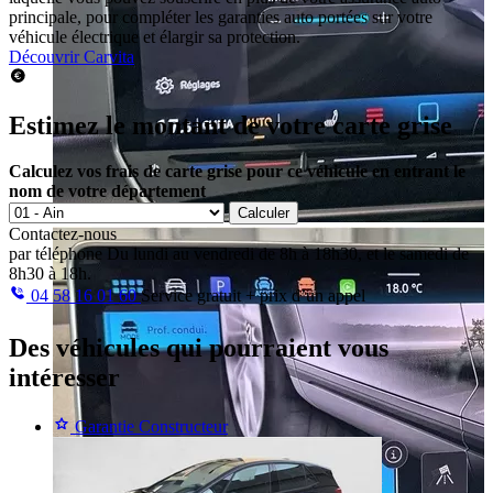
principale, pour compléter les garanties auto portées sur votre
véhicule électrique et élargir sa protection.
Découvrir Carvita
Estimez le montant de votre carte grise
Calculez vos frais de carte grise pour ce véhicule en entrant le
nom de votre département
Calculer
Contactez-nous
par téléphone
Du lundi au vendredi de 8h à 18h30, et le samedi de
8h30 à 18h.
04 58 16 01 60
Service gratuit + prix d’un appel
Des véhicules
qui pourraient vous
intéresser
Garantie Constructeur