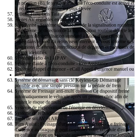
En position (B), le système d'aide à l'éco-conduite est activé et
la récupération d'énergie est plus élevée
Sellerie Tissu Gris Taia
Sièges AV réglables en hauteur
Sign Assist - Système de détection de la signalisation routière
Le système de détection de la signalisation routière détecte les
panneaux de signalisation standard à l'aide d'une caméra
située dans le pied du rétroviseur intérieur et vous informe des
limitations de vitesse, interdictions de dépasser et panneaux de
danger identifiés
Système audio 4+1 HP AV
Système d'aide à l'éco-conduite - Eco Assistance
Système d'appel d'urgence - eCall Appel d'urgence manuel ou
automatique
Système de démarrage sans clé Keyless-Go Démarrage
possible avec une simple pression sur la pédale de frein
Système de Freinage anti-multi collision Ce dispositif freine
automatiquement le véhicule après un premier choc afin de
limiter le risque de multi collision
Système de récupération de l'énergie en décélération
Système de refroidissement liquide
Tapis de sol AV et AR
Turn Assist : Freinage d'urgence d'intersection - Le freinage
d'urgence au braquage peut empêcher votre véhicule d'entrer
en collision avec un véhicule arrivant en sens inverse lorsque