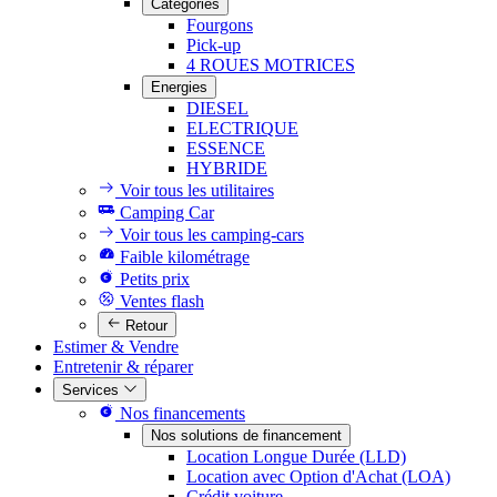
Catégories
Fourgons
Pick-up
4 ROUES MOTRICES
Energies
DIESEL
ELECTRIQUE
ESSENCE
HYBRIDE
Voir tous les utilitaires
Camping Car
Voir tous les camping-cars
Faible kilométrage
Petits prix
Ventes flash
Retour
Estimer & Vendre
Entretenir & réparer
Services
Nos financements
Nos solutions de financement
Location Longue Durée (LLD)
Location avec Option d'Achat (LOA)
Crédit voiture