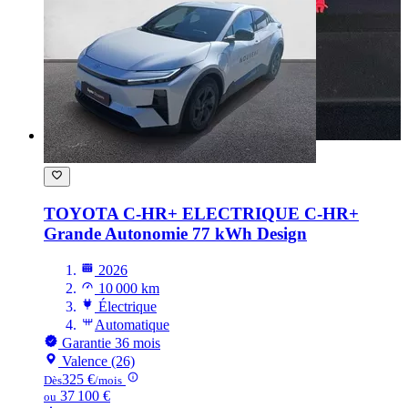
TOYOTA C-HR+ ELECTRIQUE
C-HR+
Grande Autonomie 77 kWh Design
2026
10 000 km
Électrique
Automatique
Garantie 36 mois
Valence (26)
325 €
Dès
/mois
37 100 €
ou