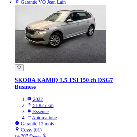
Garantie VO Jean Lain
SKODA KAMIQ
1.5 TSI 150 ch DSG7
Business
2022
51 825 km
Essence
Automatique
Garantie 12 mois
Cessy (01)
207 €
Dès
/mois