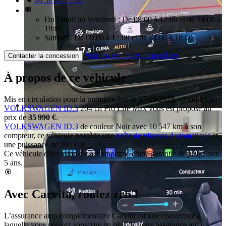
04 50 40 05 00
Du Lundi au Vendredi : De 08:00 à 12:00 et de 14:00 à
19:00
Samedi : De 09:00 à 12:00 et de 14:00 à 18:00
Voir les véhicules disponibles
Contacter la concession
À propos de ce véhicule
Mis en circulation pour la première fois le 27/09/2025, ce véhicule
VOLKSWAGEN ID.3
204 ch Pro Life Max vous est proposé au
prix de
35 990 €
.
VOLKSWAGEN ID.3
de couleur Noir avec 10 547 km à son
compteur, ce véhicule possède une
boîte de vitesses Automatique
et
une puissance de 204 CV.
Ce véhicule d'occasion est accompagné d'une garantie de jusqu’aux
5 ans.
Avec Carvita, roulez zen !
L’assurance auto complémentaire Carvita est une couverture à
laquelle vous pouvez souscrire en plus de votre assurance auto