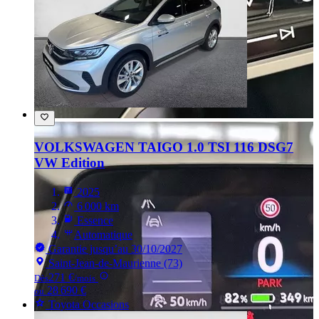
VOLKSWAGEN TAIGO
1.0 TSI 116 DSG7
VW Edition
2025
6 000 km
Essence
Automatique
Garantie jusqu’au 30/10/2027
Saint-Jean-de-Maurienne (73)
271 €
Dès
/mois
28 690 €
ou
Toyota Occasions