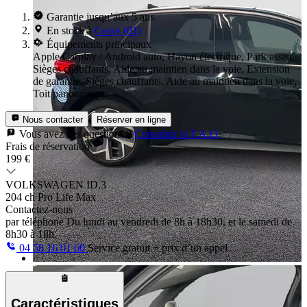
Garantie jusqu’aux 5 ans
En stock à
Cessy (01)
Équipements principaux
Apple Carplay / Android auto, Hayon électrique, Park assist,
Sièges chauffants, Aide au maintien dans la voie, Extension
de garantie, Sièges chauffants, Aide au maintien dans la voie,
Toit panoramique
Nous contacter
Réserver en ligne
Vous avez des questions ?
Consultez la F.A.Q.
Frais de réservation
199 €
VOLKSWAGEN ID.3
204 ch Pro Life Max
Contactez-nous
par téléphone
Du lundi au vendredi de 8h à 18h30, et le samedi de
8h30 à 18h.
04 58 16 01 60
Service gratuit + prix d’un appel
Caractéristiques