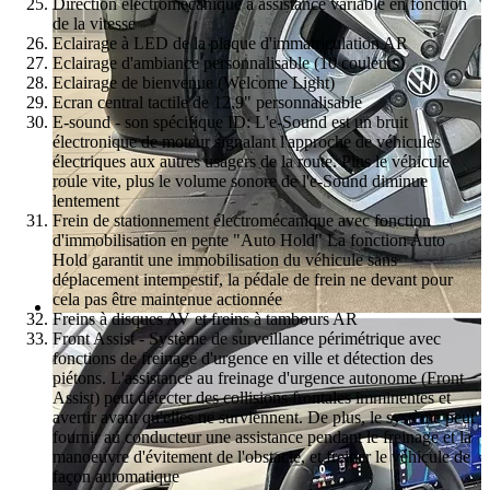
Direction électromécanique à assistance variable en fonction
de la vitesse
Eclairage à LED de la plaque d'immatriculation AR
Eclairage d'ambiance personnalisable (10 couleurs)
Eclairage de bienvenue (Welcome Light)
Ecran central tactile de 12,9" personnalisable
E-sound - son spécifique ID: L'e-Sound est un bruit
électronique de moteur signalant l'approche de véhicules
électriques aux autres usagers de la route. Plus le véhicule
roule vite, plus le volume sonore de l'e-Sound diminue
lentement
Frein de stationnement électromécanique avec fonction
d'immobilisation en pente "Auto Hold" La fonction Auto
Hold garantit une immobilisation du véhicule sans
déplacement intempestif, la pédale de frein ne devant pour
cela pas être maintenue actionnée
Freins à disques AV et freins à tambours AR
Front Assist - Système de surveillance périmétrique avec
fonctions de freinage d'urgence en ville et détection des
piétons. L'assistance au freinage d'urgence autonome (Front
Assist) peut détecter des collisions frontales imminentes et
avertir avant qu'elles ne surviennent. De plus, le système peut
fournir au conducteur une assistance pendant le freinage et la
manoeuvre d'évitement de l'obstacle, et freiner le véhicule de
façon automatique