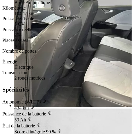
Boîte Automatique
Kilométrage
10 547 km
Puissance fiscale
5 CV
Puissance réelle
204
Places assises
5
Nombre de portes
5
Énergie
Électrique
Transmission
2 roues motrices
Spécificités
Autonomie (WLTP)
434 km
Puissance de la batterie
59 Ah
État de la batterie
Score d'intégrité 99 %