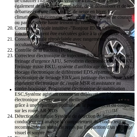
de chauffer l'habitacle du véhicule à l'arrêt. Elle permet
également de dégivrer le pare-brise, de le désembuer et de le
débarrasser d'une fine couche de neige en hiver. La
climatisation stationnaire est alimentée par la prise de courant
ou par la batterie haute tension du véhicule
Commande vocale intuitive -"Bonjour ID." - Certaines
fonctions peuvent être exécutées grâce à la commande vocale
Console centrale rétroéclairée avec rangements, volet
occultant, 2 porte-gobelets
Contrôle de la traction (TCS)
Correcteur électronique de trajectoire ESP, Amplificateur de
freinage d'urgence AFU, Servofrein électromécanique eBKV,
Freinage mixte BKU, système d'antiblocage des roues ABS,
blocage électronique de différentiel EDS,répartiteur
électronique de freinage EBV,anti patinage électronique ASR,
régulateur électronique de couple MSR et assistance au
contre-braquage, Programme électronique de stabilisation
ESC,Système agissant comme un différenti.autobloquant
électronique permettant une meilleure motricité en courbe
grâce à une répartition optimale de la puissance et du couple
sur les roues AR XDS
Détection de fatigue Système de détection de fatigue du
conducteur qui analyse le comportement du conducteur et
recommande un temps de repos par l'apparition d'un message
visuel et sonore