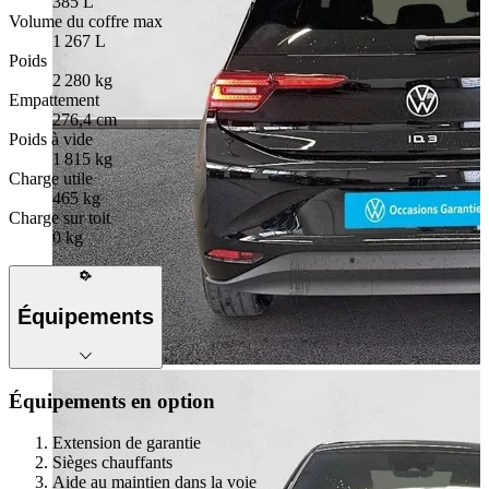
385 L
Volume du coffre max
1 267 L
Poids
2 280 kg
Empattement
276,4 cm
Poids à vide
1 815 kg
Charge utile
465 kg
Charge sur toit
0 kg
Équipements
Équipements en option
Extension de garantie
Sièges chauffants
Aide au maintien dans la voie