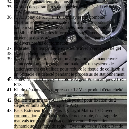
Garantie constructeur de 2 ans kilométrage illimité
Gestion des paramètres de confidentialité liés à la eSIM et à
VW Connect
ID. Display de 5,3'': L'ID. Display est un combiné
d'instruments numérique doté d'un afficheur couleur TFT à
haute résolution. En plus du tachymètre numérique, il est
possible d'afficher des informations supplémentaires
provenant des systèmes d'aide à la conduite, par la sélection
de divers profils d'information
Indicateur de température extérieure avec avertisseur de gel
Interface téléphone Bluetooth
Intervention de freinage automatique lors des manoeuvres:
L'intervention de freinage automatique d'un système de
stationnement est utilisée pour réduire le risque de collision si
un obstacle est détecté pendant le processus de stationnement
Jantes 18'' "East Derry" bicolore Argent Pneumatiques 215/55
R18
Kit de dépannage : compresseur 12 V et produit d'étanchéité
de pneu
Oeillets d'arrimage ISOFIX (dispositif pour fixation de 2
sièges-enfants sur la banquette AR)
Pack Extérieur Projecteurs IQ. Light Matrix LED avec
commutation automatique des feux de route, éclairage de
mauvais temps et fonction de bienvenue, Régulation
dynamique des feux de route "Dynamic Light Assist, Bande