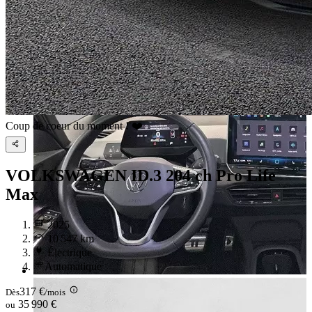
Coup de coeur du moment ! ❤️
VOLKSWAGEN ID.3
204 ch Pro Life
Max
2025
10 547 km
Électrique
Automatique
317 €
Dès
/mois
35 990 €
ou