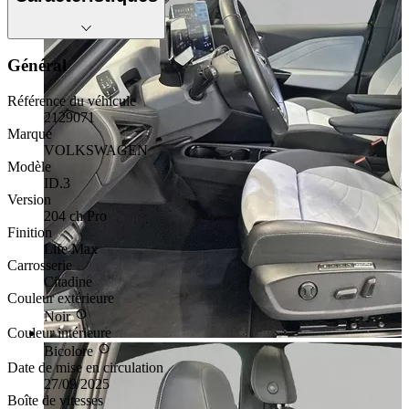
Général
Référence du véhicule
2129071
Marque
VOLKSWAGEN
Modèle
ID.3
Version
204 ch Pro
Finition
Life Max
Carrosserie
Citadine
Couleur extérieure
Noir
Couleur intérieure
Bicolore
Date de mise en circulation
27/09/2025
Boîte de vitesses