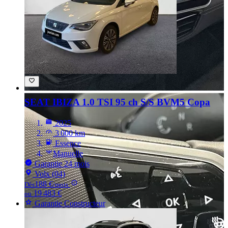
SEAT IBIZA
1.0 TSI 95 ch S/S BVM5 Copa
2025
3 000 km
Essence
Manuelle
Garantie 24 mois
Volx (04)
188 €
Dès
/mois
19 483 €
ou
Garantie Constructeur