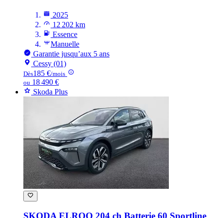
2025
12 202 km
Essence
Manuelle
Garantie jusqu’aux 5 ans
Cessy (01)
185 €
Dès
/mois
18 490 €
ou
Skoda Plus
SKODA ELROQ
204 ch Batterie 60 Sportline