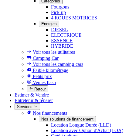
Catégories
Fourgons
Pick-up
4 ROUES MOTRICES
Energies
DIESEL
ELECTRIQUE
ESSENCE
HYBRIDE
Voir tous les utilitaires
Camping Car
Voir tous les camping-cars
Faible kilométrage
Petits prix
Ventes flash
Retour
Estimer & Vendre
Entretenir & réparer
Services
Nos financements
Nos solutions de financement
Location Longue Durée (LLD)
Location avec Option d'Achat (LOA)
Crédit voiture