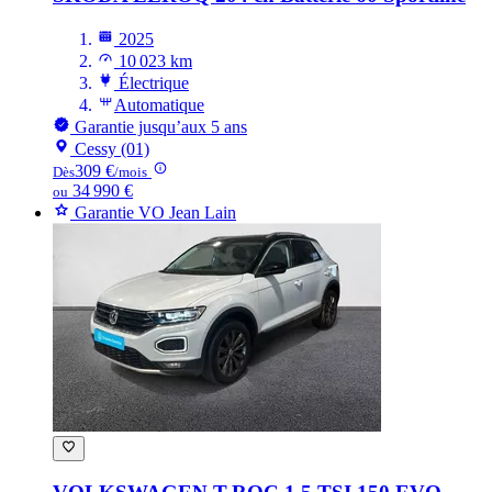
2025
10 023 km
Électrique
Automatique
Garantie jusqu’aux 5 ans
Cessy (01)
309 €
Dès
/mois
34 990 €
ou
Garantie VO Jean Lain