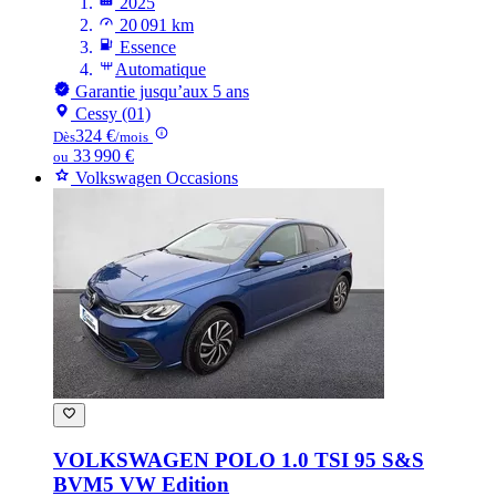
2025
20 091 km
Essence
Automatique
Garantie jusqu’aux 5 ans
Cessy (01)
324 €
Dès
/mois
33 990 €
ou
Volkswagen Occasions
VOLKSWAGEN POLO
1.0 TSI 95 S&S
BVM5 VW Edition