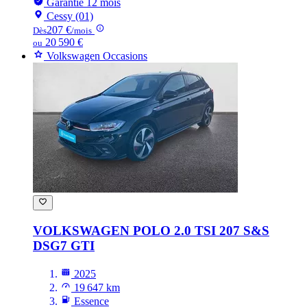
Garantie 12 mois
Cessy (01)
207 €
Dès
/mois
20 590 €
ou
Volkswagen Occasions
VOLKSWAGEN POLO
2.0 TSI 207 S&S
DSG7 GTI
2025
19 647 km
Essence