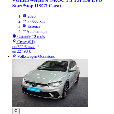
VOLKSWAGEN T-ROC
1.5 TSI 150 EVO
Start/Stop DSG7 Carat
2020
77 000 km
Essence
Automatique
Garantie 12 mois
Cessy (01)
322 €
Dès
/mois
22 490 €
ou
Volkswagen Occasions