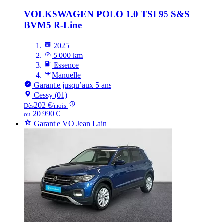
VOLKSWAGEN POLO
1.0 TSI 95 S&S
BVM5 R-Line
2025
5 000 km
Essence
Manuelle
Garantie jusqu’aux 5 ans
Cessy (01)
202 €
Dès
/mois
20 990 €
ou
Garantie VO Jean Lain