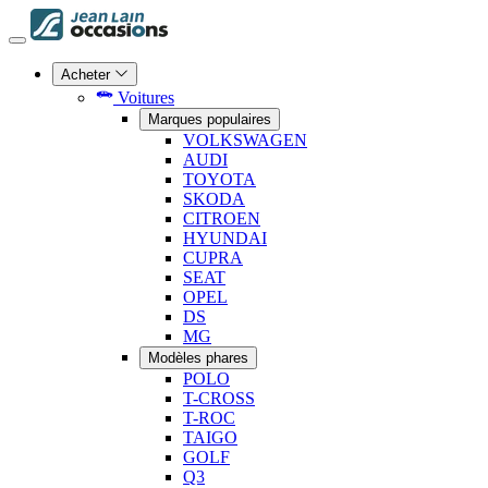
Acheter
Voitures
Marques populaires
VOLKSWAGEN
AUDI
TOYOTA
SKODA
CITROEN
HYUNDAI
CUPRA
SEAT
OPEL
DS
MG
Modèles phares
POLO
T-CROSS
T-ROC
TAIGO
GOLF
Q3