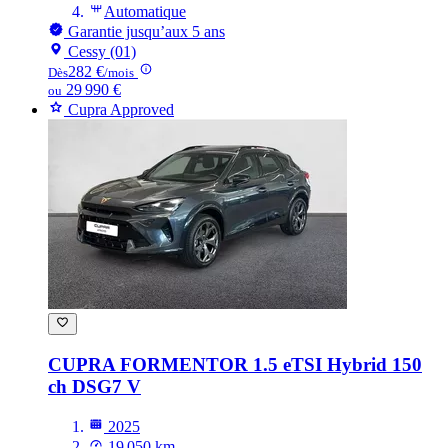
Automatique
Garantie jusqu’aux 5 ans
Cessy (01)
282 €
Dès
/mois
29 990 €
ou
Cupra Approved
CUPRA FORMENTOR
1.5 eTSI Hybrid 150
ch DSG7 V
2025
19 050 km