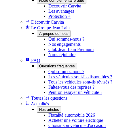
Notre complémentaire auto
Découvrir Carvita
Les avantages
Protection +
Découvrir Carvita
Le Groupe Jean Lain
A propos de nous
Qui sommes-nous ?
Nos engagements
Club Jean Lain Premium
Nous rejoindre
FAQ
Questions fréquentes
Qui sommes-nous ?
Les véhicules sont-ils disponibles ?
Tous les véhicules sont-ils révisés ?
Faîtes-vous des reprises ?
Peut-on essayer un véhicule ?
Toutes les questions
Actualités
Nos articles
Fiscalité automobile 2026
Acheter une voiture électrique
Choisir son véhicule d'occasion