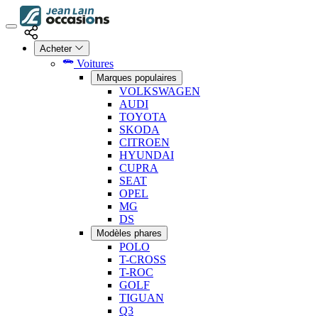
Acheter
Voitures
Marques populaires
VOLKSWAGEN
AUDI
TOYOTA
SKODA
CITROEN
HYUNDAI
CUPRA
SEAT
OPEL
MG
DS
Modèles phares
POLO
T-CROSS
T-ROC
GOLF
TIGUAN
Q3