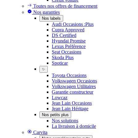
Toutes nos offres de financement
Nos garanties
Nos labels
Audi Occasions :Plus
Cupra Approved
DS Certified
Hyundai Promise
Lexus Préférence
Seat Occasions
Skoda Plus
Spoticar
✨
Toyota Occasions
Volkswagen Occasions
Volkswagen Utilitaires
Garantie constructeur
Lowcaz
Jean Lain Occasions
Jean Lain Héritage
Nos petits plus
Nos solutions
La livraison à domicile
Carvita