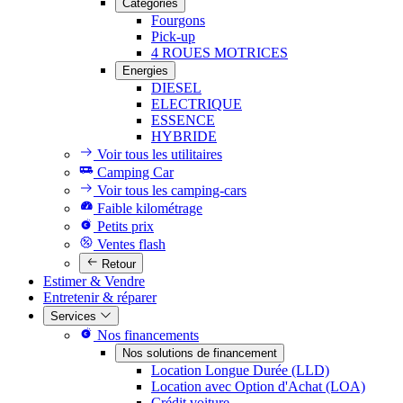
Catégories
Fourgons
Pick-up
4 ROUES MOTRICES
Energies
DIESEL
ELECTRIQUE
ESSENCE
HYBRIDE
Voir tous les utilitaires
Camping Car
Voir tous les camping-cars
Faible kilométrage
Petits prix
Ventes flash
Retour
Estimer & Vendre
Entretenir & réparer
Services
Nos financements
Nos solutions de financement
Location Longue Durée (LLD)
Location avec Option d'Achat (LOA)
Crédit voiture