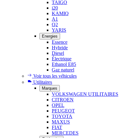
TAIGO
i20
KAMIQ
A1
Q2
YARIS
Energies
Essence
Hybride
Diesel
Électrique
Ethanol E85
Gaz naturel
Voir tous les véhicules
Utilitaires
Marques
VOLKSWAGEN UTILITAIRES
CITROEN
OPEL
PEUGEOT
TOYOTA
MAXUS
FIAT
MERCEDES