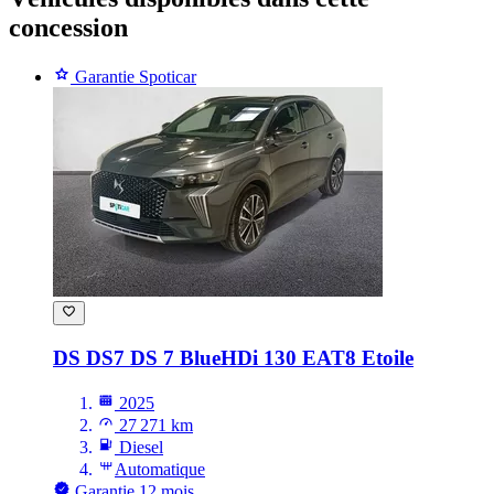
concession
Garantie Spoticar
DS DS7
DS 7 BlueHDi 130 EAT8 Etoile
2025
27 271 km
Diesel
Automatique
Garantie 12 mois