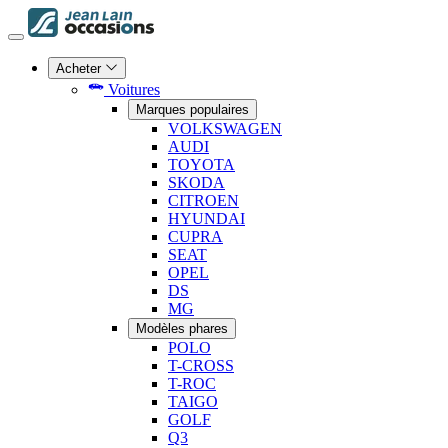
Acheter
Voitures
Marques populaires
VOLKSWAGEN
AUDI
TOYOTA
SKODA
CITROEN
HYUNDAI
CUPRA
SEAT
OPEL
DS
MG
Modèles phares
POLO
T-CROSS
T-ROC
TAIGO
GOLF
Q3