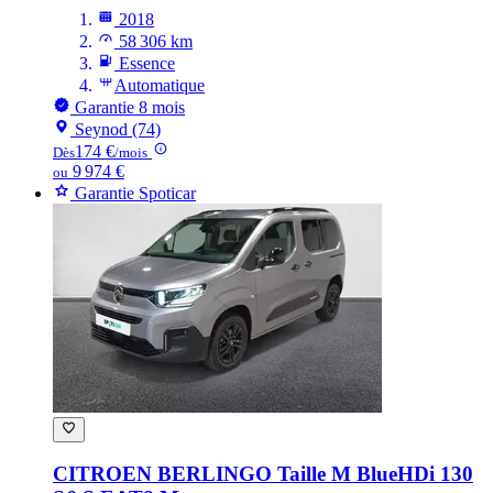
2018
58 306 km
Essence
Automatique
Garantie 8 mois
Seynod (74)
174 €
Dès
/mois
9 974 €
ou
Garantie Spoticar
CITROEN BERLINGO
Taille M BlueHDi 130