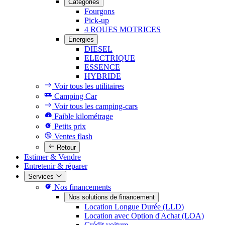
Catégories
Fourgons
Pick-up
4 ROUES MOTRICES
Energies
DIESEL
ELECTRIQUE
ESSENCE
HYBRIDE
Voir tous les utilitaires
Camping Car
Voir tous les camping-cars
Faible kilométrage
Petits prix
Ventes flash
Retour
Estimer & Vendre
Entretenir & réparer
Services
Nos financements
Nos solutions de financement
Location Longue Durée (LLD)
Location avec Option d'Achat (LOA)
Crédit voiture