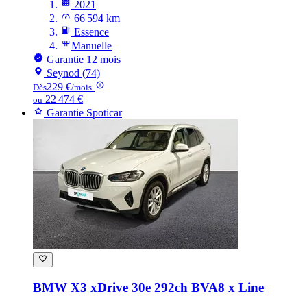
2021
66 594 km
Essence
Manuelle
Garantie 12 mois
Seynod (74)
229 €
Dès
/mois
22 474 €
ou
Garantie Spoticar
BMW X3
xDrive 30e 292ch BVA8 x Line