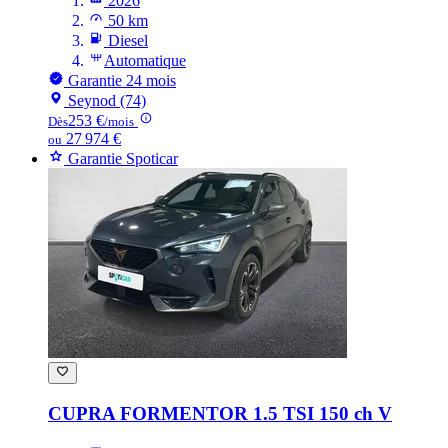
2026
50 km
Diesel
Automatique
Garantie 24 mois
Seynod (74)
253 €
Dès
/mois
27 974 €
ou
Garantie Spoticar
CUPRA FORMENTOR
1.5 TSI 150 ch V