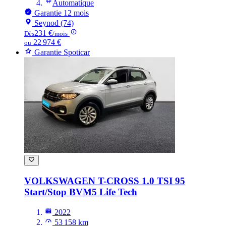
Automatique
Garantie 12 mois
Seynod (74)
231 €
Dès
/mois
22 974 €
ou
Garantie Spoticar
VOLKSWAGEN T-CROSS
1.0 TSI 95
Start/Stop BVM5 Life Tech
2022
53 158 km