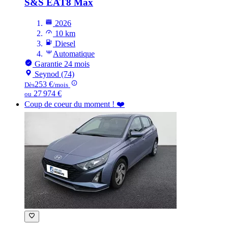
S&S EAT8 Max
2026
10 km
Diesel
Automatique
Garantie 24 mois
Seynod (74)
253 €
Dès
/mois
27 974 €
ou
Coup de coeur du moment ! ❤️