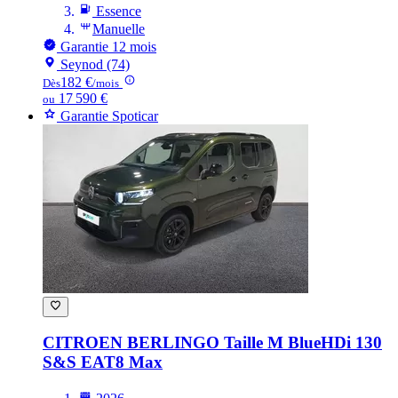
Essence
Manuelle
Garantie 12 mois
Seynod (74)
182 €
Dès
/mois
17 590 €
ou
Garantie Spoticar
CITROEN BERLINGO
Taille M BlueHDi 130
S&S EAT8 Max