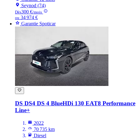
Seynod (74)
300 €
Dès
/mois
34 974 €
ou
Garantie Spoticar
DS DS4
DS 4 BlueHDi 130 EAT8 Performance
Line+
2022
70 735 km
Diesel