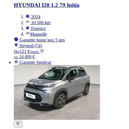
HYUNDAI I20
1.2 79 Initia
2024
10 500 km
Essence
Manuelle
Garantie jusqu’aux 5 ans
Seynod (74)
121 €
Dès
/mois
14 490 €
ou
Garantie Spoticar