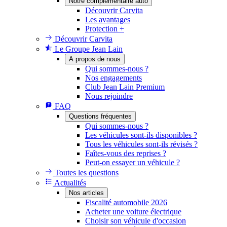
Notre complémentaire auto
Découvrir Carvita
Les avantages
Protection +
Découvrir Carvita
Le Groupe Jean Lain
A propos de nous
Qui sommes-nous ?
Nos engagements
Club Jean Lain Premium
Nous rejoindre
FAQ
Questions fréquentes
Qui sommes-nous ?
Les véhicules sont-ils disponibles ?
Tous les véhicules sont-ils révisés ?
Faîtes-vous des reprises ?
Peut-on essayer un véhicule ?
Toutes les questions
Actualités
Nos articles
Fiscalité automobile 2026
Acheter une voiture électrique
Choisir son véhicule d'occasion