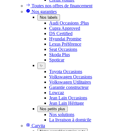
Toutes nos offres de financement
Nos garanties
Nos labels
Audi Occasions :Plus
Cupra Approved
DS Certified
Hyundai Promise
Lexus Préférence
Seat Occasions
Skoda Plus
Spoticar
✨
Toyota Occasions
Volkswagen Occasions
Volkswagen Utilitaires
Garantie constructeur
Lowcaz
Jean Lain Occasions
Jean Lain Héritage
Nos petits plus
Nos solutions
La livraison à domicile
Carvita