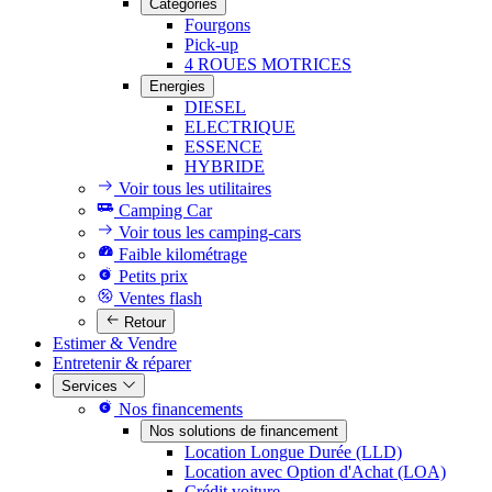
Catégories
Fourgons
Pick-up
4 ROUES MOTRICES
Energies
DIESEL
ELECTRIQUE
ESSENCE
HYBRIDE
Voir tous les utilitaires
Camping Car
Voir tous les camping-cars
Faible kilométrage
Petits prix
Ventes flash
Retour
Estimer & Vendre
Entretenir & réparer
Services
Nos financements
Nos solutions de financement
Location Longue Durée (LLD)
Location avec Option d'Achat (LOA)
Crédit voiture