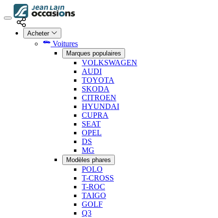
Acheter
Voitures
Marques populaires
VOLKSWAGEN
AUDI
TOYOTA
SKODA
CITROEN
HYUNDAI
CUPRA
SEAT
OPEL
DS
MG
Modèles phares
POLO
T-CROSS
T-ROC
TAIGO
GOLF
Q3