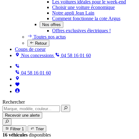
Les voitures idéales pour le week-end
Choisir une voiture économique
Notre appli Jean Lain
Comment fonctionne la cote Argus
Nos offres
Offres exclusives électriques !
Toutes nos actus
Retour
Coups de coeur
Nos concessions
04 58 16 01 60
04 58 16 01 60
Rechercher
Recevoir une alerte
Filtrer
1
Trier
16 véhicules
disponibles