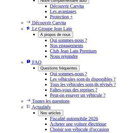
Notre complémentaire auto
Découvrir Carvita
Les avantages
Protection +
Découvrir Carvita
Le Groupe Jean Lain
A propos de nous
Qui sommes-nous ?
Nos engagements
Club Jean Lain Premium
Nous rejoindre
FAQ
Questions fréquentes
Qui sommes-nous ?
Les véhicules sont-ils disponibles ?
Tous les véhicules sont-ils révisés ?
Faîtes-vous des reprises ?
Peut-on essayer un véhicule ?
Toutes les questions
Actualités
Nos articles
Fiscalité automobile 2026
Acheter une voiture électrique
Choisir son véhicule d'occasion