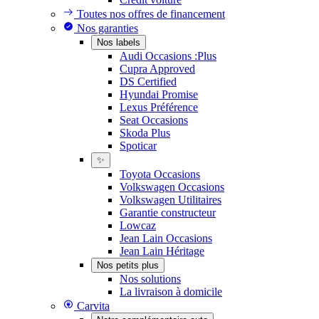
Toutes nos offres de financement
Nos garanties
Nos labels
Audi Occasions :Plus
Cupra Approved
DS Certified
Hyundai Promise
Lexus Préférence
Seat Occasions
Skoda Plus
Spoticar
✨
Toyota Occasions
Volkswagen Occasions
Volkswagen Utilitaires
Garantie constructeur
Lowcaz
Jean Lain Occasions
Jean Lain Héritage
Nos petits plus
Nos solutions
La livraison à domicile
Carvita