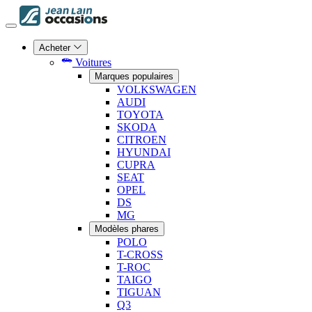
Acheter
Voitures
Marques populaires
VOLKSWAGEN
AUDI
TOYOTA
SKODA
CITROEN
HYUNDAI
CUPRA
SEAT
OPEL
DS
MG
Modèles phares
POLO
T-CROSS
T-ROC
TAIGO
TIGUAN
Q3