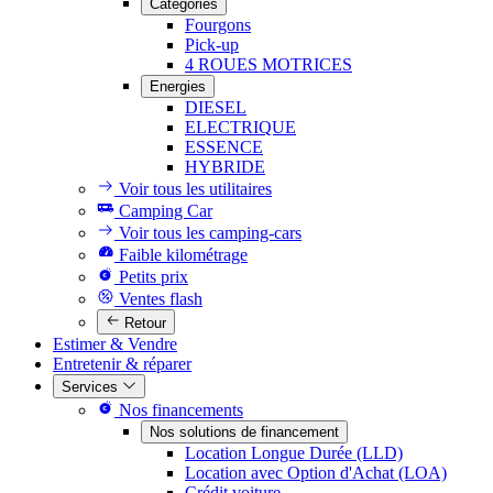
Catégories
Fourgons
Pick-up
4 ROUES MOTRICES
Energies
DIESEL
ELECTRIQUE
ESSENCE
HYBRIDE
Voir tous les utilitaires
Camping Car
Voir tous les camping-cars
Faible kilométrage
Petits prix
Ventes flash
Retour
Estimer & Vendre
Entretenir & réparer
Services
Nos financements
Nos solutions de financement
Location Longue Durée (LLD)
Location avec Option d'Achat (LOA)
Crédit voiture