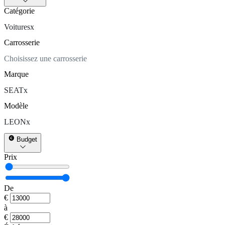
Catégorie
Voitures
x
Carrosserie
Choisissez une carrosserie
Marque
SEAT
x
Modèle
LEON
x
Budget
Prix
De
€
à
€