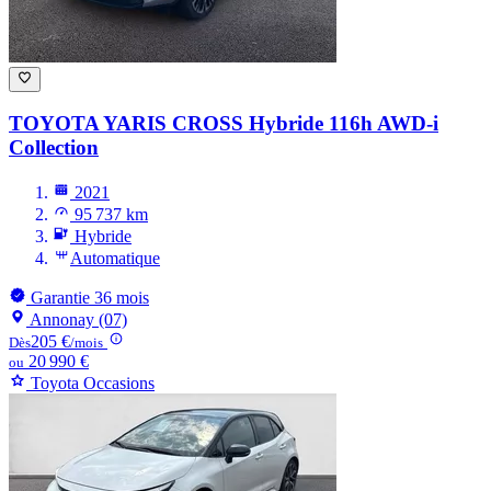
TOYOTA YARIS CROSS
Hybride 116h AWD-i
Collection
2021
95 737 km
Hybride
Automatique
Garantie 36 mois
Annonay (07)
205 €
Dès
/mois
20 990 €
ou
Toyota Occasions