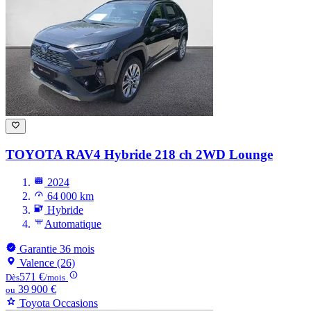
TOYOTA RAV4
Hybride 218 ch 2WD Lounge
2024
64 000 km
Hybride
Automatique
Garantie 36 mois
Valence (26)
571 €
Dès
/mois
39 900 €
ou
Toyota Occasions