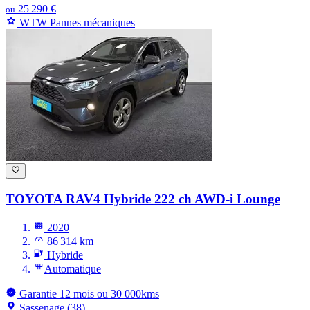
25 290 €
ou
WTW Pannes mécaniques
TOYOTA RAV4
Hybride 222 ch AWD-i Lounge
2020
86 314 km
Hybride
Automatique
Garantie 12 mois ou 30 000kms
Sassenage (38)