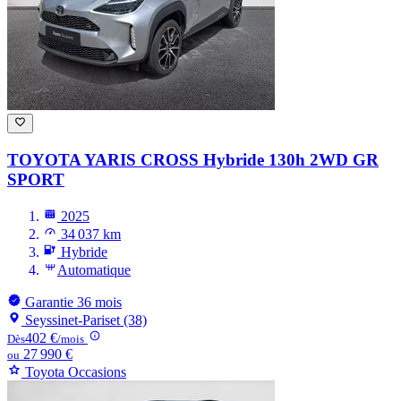
TOYOTA YARIS CROSS
Hybride 130h 2WD GR
SPORT
2025
34 037 km
Hybride
Automatique
Garantie 36 mois
Seyssinet-Pariset (38)
402 €
Dès
/mois
27 990 €
ou
Toyota Occasions