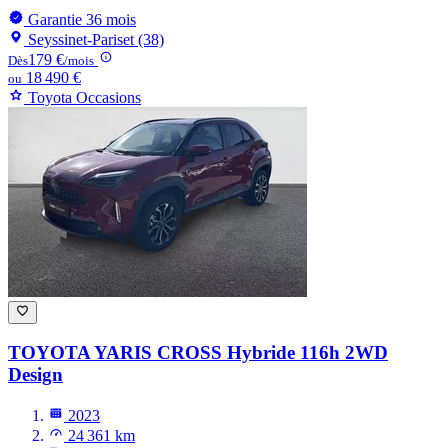
Garantie 36 mois
Seyssinet-Pariset (38)
179 €
Dès
/mois
18 490 €
ou
Toyota Occasions
TOYOTA YARIS CROSS
Hybride 116h 2WD
Design
2023
24 361 km