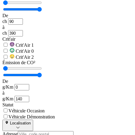
De
ch
à
ch
Crit'air
Crit'Air 1
Crit'Air 0
Crit'Air 2
Émission de CO²
De
g/Km
à
g/Km
Statut
Véhicule Occasion
Véhicule Démonstration
Localisation
Adresse