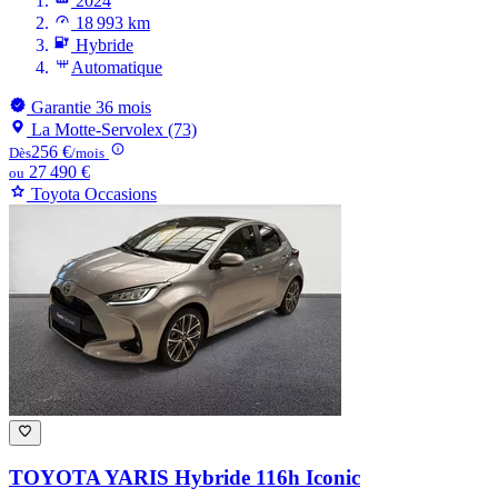
2024
18 993 km
Hybride
Automatique
Garantie 36 mois
La Motte-Servolex (73)
256 €
Dès
/mois
27 490 €
ou
Toyota Occasions
TOYOTA YARIS
Hybride 116h Iconic