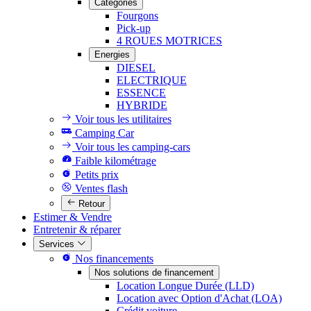
Catégories
Fourgons
Pick-up
4 ROUES MOTRICES
Energies
DIESEL
ELECTRIQUE
ESSENCE
HYBRIDE
Voir tous les utilitaires
Camping Car
Voir tous les camping-cars
Faible kilométrage
Petits prix
Ventes flash
Retour
Estimer & Vendre
Entretenir & réparer
Services
Nos financements
Nos solutions de financement
Location Longue Durée (LLD)
Location avec Option d'Achat (LOA)
Crédit voiture