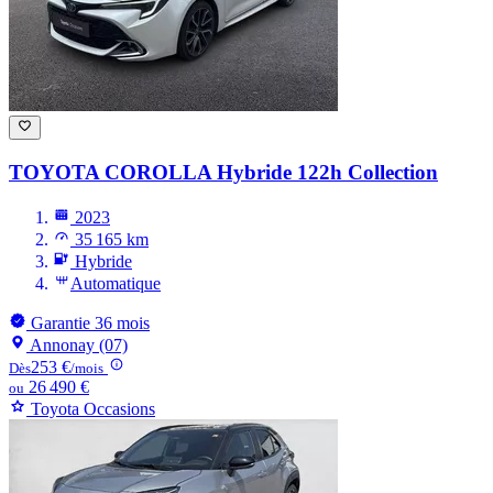
TOYOTA COROLLA
Hybride 122h Collection
2023
35 165 km
Hybride
Automatique
Garantie 36 mois
Annonay (07)
253 €
Dès
/mois
26 490 €
ou
Toyota Occasions