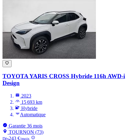
TOYOTA YARIS CROSS
Hybride 116h AWD-i
Design
2023
15 693 km
Hybride
Automatique
Garantie 36 mois
TOURNON (73)
243 €
Dès
/mois