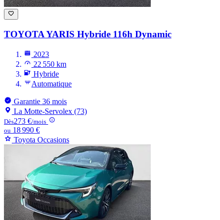
TOYOTA YARIS
Hybride 116h Dynamic
2023
22 550 km
Hybride
Automatique
Garantie 36 mois
La Motte-Servolex (73)
273 €
Dès
/mois
18 990 €
ou
Toyota Occasions