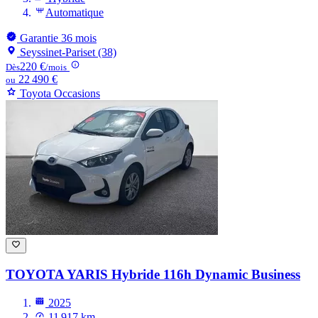
Automatique
Garantie 36 mois
Seyssinet-Pariset (38)
220 €
Dès
/mois
22 490 €
ou
Toyota Occasions
TOYOTA YARIS
Hybride 116h Dynamic Business
2025
11 917 km