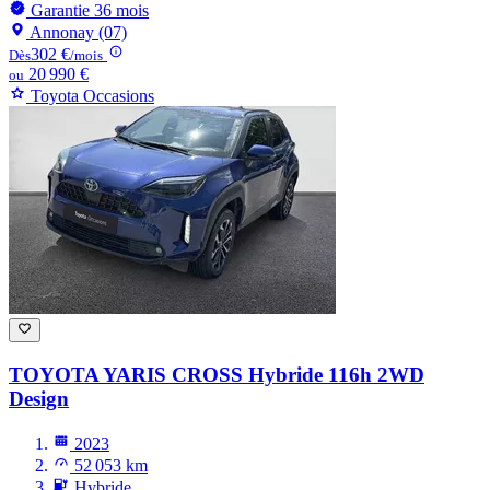
Garantie 36 mois
Annonay (07)
302 €
Dès
/mois
20 990 €
ou
Toyota Occasions
TOYOTA YARIS CROSS
Hybride 116h 2WD
Design
2023
52 053 km
Hybride