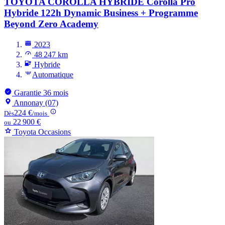
TOYOTA COROLLA HYBRIDE
Corolla Pro
Hybride 122h Dynamic Business + Programme
Beyond Zero Academy
2023
48 247 km
Hybride
Automatique
Garantie 36 mois
Annonay (07)
224 €
Dès
/mois
22 900 €
ou
Toyota Occasions