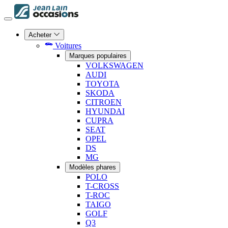
Acheter
Voitures
Marques populaires
VOLKSWAGEN
AUDI
TOYOTA
SKODA
CITROEN
HYUNDAI
CUPRA
SEAT
OPEL
DS
MG
Modèles phares
POLO
T-CROSS
T-ROC
TAIGO
GOLF
Q3