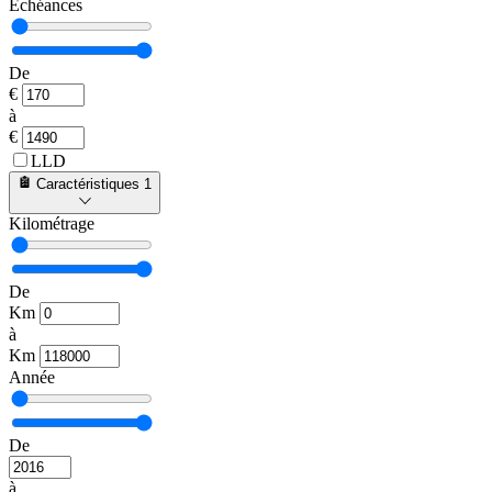
Échéances
De
€
à
€
LLD
Caractéristiques
1
Kilométrage
De
Km
à
Km
Année
De
à