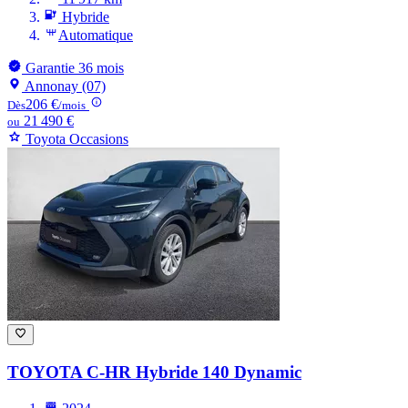
Hybride
Automatique
Garantie 36 mois
Annonay (07)
206 €
Dès
/mois
21 490 €
ou
Toyota Occasions
TOYOTA C-HR
Hybride 140 Dynamic