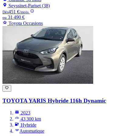
Seyssinet-Pariset (38)
451 €
Dès
/mois
31 490 €
ou
Toyota Occasions
TOYOTA YARIS
Hybride 116h Dynamic
2023
43 300 km
Hybride
Automatique