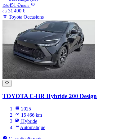
451 €
Dès
/mois
31 490 €
ou
Toyota Occasions
TOYOTA C-HR
Hybride 200 Design
2025
15 466 km
Hybride
Automatique
Garantie 36 mois