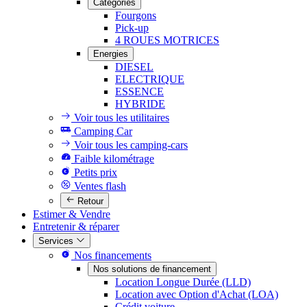
Catégories
Fourgons
Pick-up
4 ROUES MOTRICES
Energies
DIESEL
ELECTRIQUE
ESSENCE
HYBRIDE
Voir tous les utilitaires
Camping Car
Voir tous les camping-cars
Faible kilométrage
Petits prix
Ventes flash
Retour
Estimer & Vendre
Entretenir & réparer
Services
Nos financements
Nos solutions de financement
Location Longue Durée (LLD)
Location avec Option d'Achat (LOA)
Crédit voiture