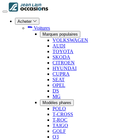
Acheter
Voitures
Marques populaires
VOLKSWAGEN
AUDI
TOYOTA
SKODA
CITROEN
HYUNDAI
CUPRA
SEAT
OPEL
DS
MG
Modèles phares
POLO
T-CROSS
T-ROC
TAIGO
GOLF
Q3