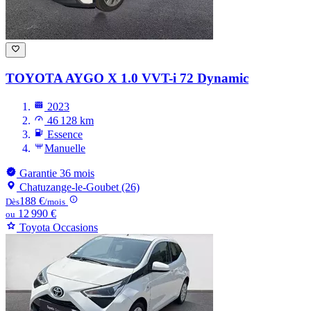
TOYOTA AYGO
X 1.0 VVT-i 72 Dynamic
2023
46 128 km
Essence
Manuelle
Garantie 36 mois
Chatuzange-le-Goubet (26)
188 €
Dès
/mois
12 990 €
ou
Toyota Occasions