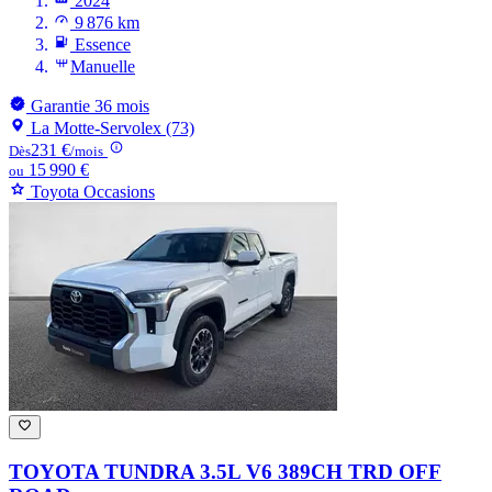
2024
9 876 km
Essence
Manuelle
Garantie 36 mois
La Motte-Servolex (73)
231 €
Dès
/mois
15 990 €
ou
Toyota Occasions
TOYOTA TUNDRA
3.5L V6 389CH TRD OFF