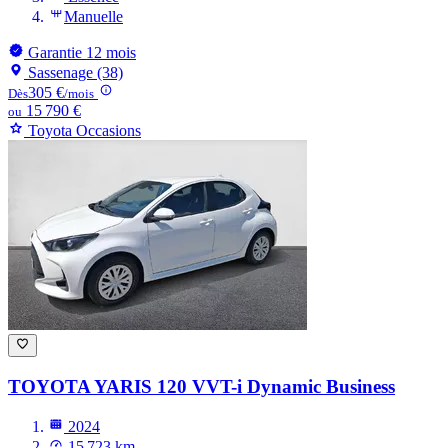
Manuelle
Garantie 12 mois
Sassenage (38)
305 €
Dès
/mois
15 790 €
ou
Toyota Occasions
TOYOTA YARIS
120 VVT-i Dynamic Business
2024
15 723 km