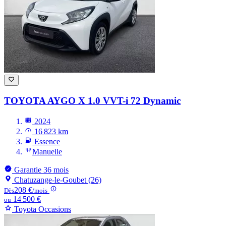
TOYOTA AYGO
X 1.0 VVT-i 72 Dynamic
2024
16 823 km
Essence
Manuelle
Garantie 36 mois
Chatuzange-le-Goubet (26)
208 €
Dès
/mois
14 500 €
ou
Toyota Occasions