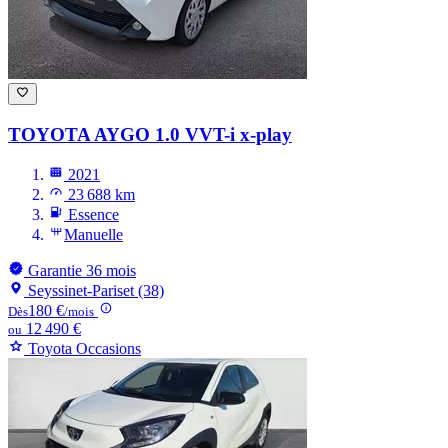
TOYOTA AYGO
1.0 VVT-i x-play
2021
23 688 km
Essence
Manuelle
Garantie 36 mois
Seyssinet-Pariset (38)
180 €
Dès
/mois
12 490 €
ou
Toyota Occasions