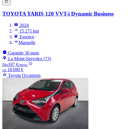
TOYOTA YARIS
120 VVT-i Dynamic Business
2024
15 271 km
Essence
Manuelle
Garantie 36 mois
La Motte-Servolex (73)
187 €
Dès
/mois
18 690 €
ou
Toyota Occasions