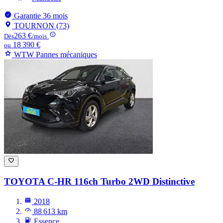
Garantie 36 mois
TOURNON (73)
263 €
Dès
/mois
18 390 €
ou
WTW Pannes mécaniques
TOYOTA C-HR
116ch Turbo 2WD Distinctive
2018
88 613 km
Essence