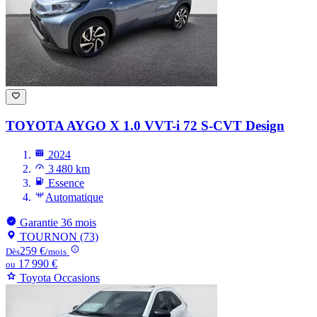
TOYOTA AYGO
X 1.0 VVT-i 72 S-CVT Design
2024
3 480 km
Essence
Automatique
Garantie 36 mois
TOURNON (73)
259 €
Dès
/mois
17 990 €
ou
Toyota Occasions