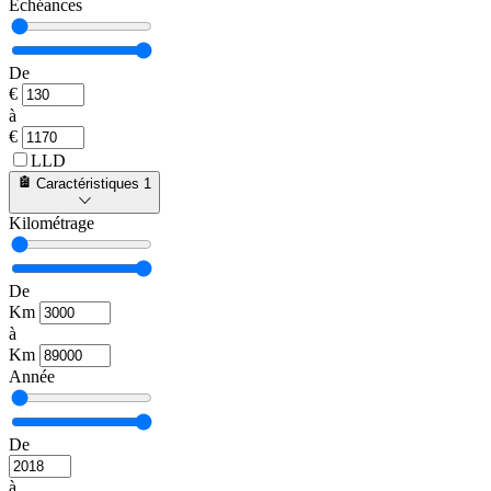
Échéances
De
€
à
€
LLD
Caractéristiques
1
Kilométrage
De
Km
à
Km
Année
De
à