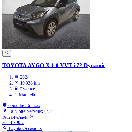
TOYOTA AYGO
X 1.0 VVT-i 72 Dynamic
2024
10 038 km
Essence
Manuelle
Garantie 36 mois
La Motte-Servolex (73)
214 €
Dès
/mois
14 890 €
ou
Toyota Occasions