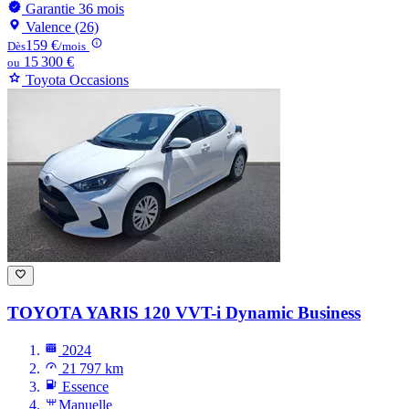
Garantie 36 mois
Valence (26)
159 €
Dès
/mois
15 300 €
ou
Toyota Occasions
TOYOTA YARIS
120 VVT-i Dynamic Business
2024
21 797 km
Essence
Manuelle