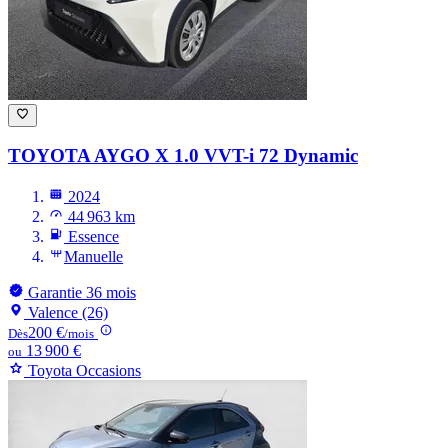
TOYOTA AYGO
X 1.0 VVT-i 72 Dynamic
2024
44 963 km
Essence
Manuelle
Garantie 36 mois
Valence (26)
200 €
Dès
/mois
13 900 €
ou
Toyota Occasions