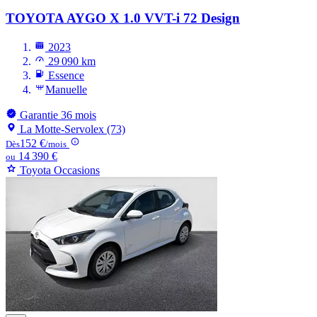
TOYOTA AYGO
X 1.0 VVT-i 72 Design
2023
29 090 km
Essence
Manuelle
Garantie 36 mois
La Motte-Servolex (73)
152 €
Dès
/mois
14 390 €
ou
Toyota Occasions