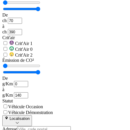
De
ch
à
ch
Crit'air
Crit'Air 1
Crit'Air 0
Crit'Air 2
Émission de CO²
De
g/Km
à
g/Km
Statut
Véhicule Occasion
Véhicule Démonstration
Localisation
Adresse