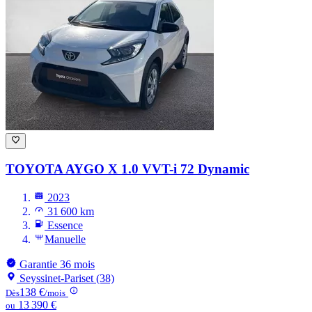
TOYOTA AYGO
X 1.0 VVT-i 72 Dynamic
2023
31 600 km
Essence
Manuelle
Garantie 36 mois
Seyssinet-Pariset (38)
138 €
Dès
/mois
13 390 €
ou