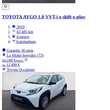
TOYOTA AYGO
1.0 VVT-i x-shift x-play
2019
62 485 km
Essence
Automatique
Garantie 36 mois
La Motte-Servolex (73)
180 €
Dès
/mois
12 490 €
ou
Toyota Occasions