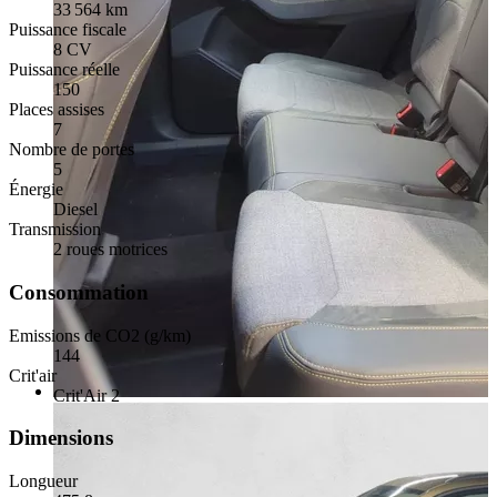
33 564 km
Puissance fiscale
8 CV
Puissance réelle
150
Places assises
7
Nombre de portes
5
Énergie
Diesel
Transmission
2 roues motrices
Consommation
Emissions de CO2 (g/km)
144
Crit'air
Crit'Air 2
Dimensions
Longueur