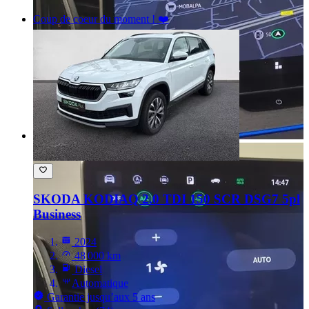
Coup de coeur du moment ! ❤️
SKODA KODIAQ
2.0 TDI 150 SCR DSG7 5pl
Business
2024
48 000 km
Diesel
Automatique
Garantie jusqu’aux 5 ans