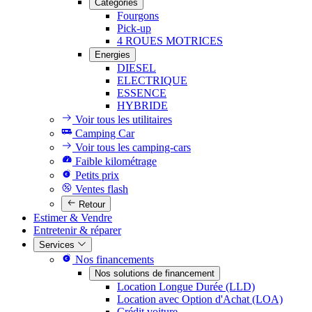
Catégories
Fourgons
Pick-up
4 ROUES MOTRICES
Energies
DIESEL
ELECTRIQUE
ESSENCE
HYBRIDE
Voir tous les utilitaires
Camping Car
Voir tous les camping-cars
Faible kilométrage
Petits prix
Ventes flash
Retour
Estimer & Vendre
Entretenir & réparer
Services
Nos financements
Nos solutions de financement
Location Longue Durée (LLD)
Location avec Option d'Achat (LOA)
Crédit voiture