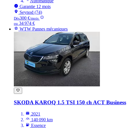
Automatique
Garantie 12 mois
Seynod (74)
300 €
Dès
/mois
34 974 €
ou
WTW Pannes mécaniques
SKODA KAROQ
1.5 TSI 150 ch ACT Business
2021
140 090 km
Essence