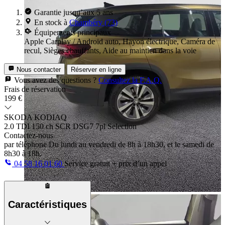
Garantie jusqu’aux 5 ans
En stock à
Chambéry (73)
Équipements principaux
Apple Carplay / Android auto, Hayon électrique, Caméra de
recul, Sièges chauffants, Aide au maintien dans la voie
Nous contacter
Réserver en ligne
Vous avez des questions ?
Consultez la F.A.Q.
Frais de réservation
199 €
SKODA KODIAQ
2.0 TDI 150 ch SCR DSG7 7pl Selection
Contactez-nous
par téléphone
Du lundi au vendredi de 8h à 18h30, et le samedi de
8h30 à 18h.
04 58 16 01 60
Service gratuit + prix d’un appel
Caractéristiques