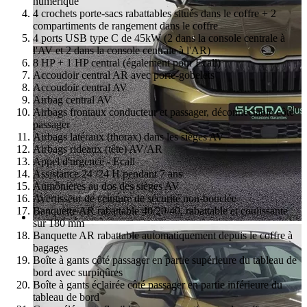
numérique
4 crochets porte-sacs rabattables situés dans le coffre + 2
compartiments de rangement dans le coffre
4 ports USB type C de 45kW (2 dans la console centrale à
l'AV et 2 dans la console centrale à l'AR)
8 HP + 1 HP central (également pour Ecall)
Accoudoir central AR avec porte-gobelets
Accoudoir central AV
Airbag central AV
Airbags frontaux conducteur et passager, déconnectable côté
passager
Airbags latéraux (thorax) dans les sièges AV
Airbags rideaux (tête) AV/AR
Appel d'urgence - Ecall
Assistance 24 /24 H pendant 7 ans
Aumônières au dos des sièges AV
Avertisseur de ceinture de sécurité non-bouclée
Banquette AR rabattable 40/20/40, rabattable et coulissante
sur 180 mm
Banquette AR rabattable automatiquement depuis le coffre à
bagages
Boîte à gants côté passager en partie supérieure du tableau de
bord avec surpiqûres
Boîte à gants éclairée côté passager en partie inférieure du
tableau de bord