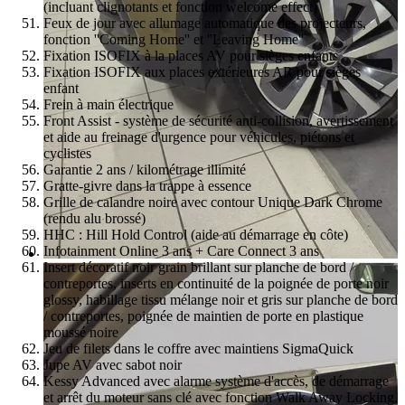
(incluant clignotants et fonction welcome effect)
Feux de jour avec allumage automatique des projecteurs,
fonction ''Coming Home'' et ''Leaving Home''
Fixation ISOFIX à la places AV pour sièges enfants
Fixation ISOFIX aux places extérieures AR pour sièges
enfant
Frein à main électrique
Front Assist - système de sécurité anti-collision, avertissement
et aide au freinage d'urgence pour véhicules, piétons et
cyclistes
Garantie 2 ans / kilométrage illimité
Gratte-givre dans la trappe à essence
Grille de calandre noire avec contour Unique Dark Chrome
(rendu alu brossé)
HHC : Hill Hold Control (aide au démarrage en côte)
Infotainment Online 3 ans + Care Connect 3 ans
Insert décoratif noir grain brillant sur planche de bord /
contreportes, inserts en continuité de la poignée de porte noir
glossy, habillage tissu mélange noir et gris sur planche de bord
/ contreportes, poignée de maintien de porte en plastique
moussé noire
Jeu de filets dans le coffre avec maintiens SigmaQuick
Jupe AV avec sabot noir
Kessy Advanced avec alarme système d'accès, de démarrage
et arrêt du moteur sans clé avec fonction Walk Away Locking,