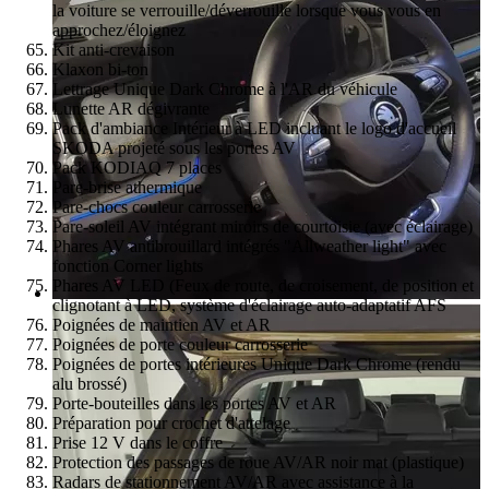
la voiture se verrouille/déverrouille lorsque vous vous en
approchez/éloignez
Kit anti-crevaison
Klaxon bi-ton
Lettrage Unique Dark Chrome à l'AR du véhicule
Lunette AR dégivrante
Pack d'ambiance Intérieur à LED incluant le logo d'accueil
SKODA projeté sous les portes AV
Pack KODIAQ 7 places
Pare-brise athermique
Pare-chocs couleur carrosserie
Pare-soleil AV intégrant miroirs de courtoisie (avec éclairage)
Phares AV antibrouillard intégrés "Allweather light" avec
fonction Corner lights
Phares AV LED (Feux de route, de croisement, de position et
clignotant à LED, système d'éclairage auto-adaptatif AFS
Poignées de maintien AV et AR
Poignées de porte couleur carrosserie
Poignées de portes intérieures Unique Dark Chrome (rendu
alu brossé)
Porte-bouteilles dans les portes AV et AR
Préparation pour crochet d'attelage
Prise 12 V dans le coffre
Protection des passages de roue AV/AR noir mat (plastique)
Radars de stationnement AV/AR avec assistance à la