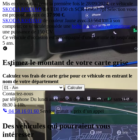
Mis en circulation pour la première fois le 28/09/2024, ce véhicule
SKODA KODIAQ
2.0 TDI 150 ch SCR DSG7 7pl Selection vous
est proposé au prix de
37 990 €
.
SKODA KODIAQ
de couleur Jaune avec 33 564 km à son
compteur, ce véhicule possède une
boîte de vitesses Automatique
et
une puissance de 150 CV.
Ce véhicule d'occasion est accompagné d'une garantie de jusqu’aux
5 ans.
Estimez le montant de votre carte grise
Calculez vos frais de carte grise pour ce véhicule en entrant le
nom de votre département
Calculer
Contactez-nous
par téléphone
Du lundi au vendredi de 8h à 18h30, et le samedi de
8h30 à 18h.
04 58 16 01 60
Service gratuit + prix d’un appel
Des véhicules
qui pourraient vous
intéresser