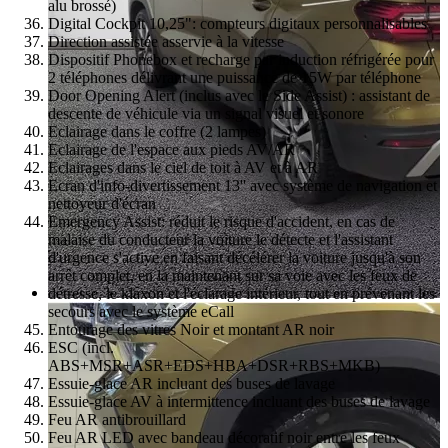
alu brossé)
Digital Cockpit 10,25": compteurs digitaux personnalisables
Direction assistée asservie à la vitesse
Dispositif Phonebox et recharge par induction réfrigérée pour
2 téléphones délivrant une puissance de 15W par téléphone
Door Opening Alert (inclus avec le Side Assist) : assistant de
descente de véhicule via un signal visuel et sonore
Eclairage dans le coffre (2 lampes)
Eclairage de l'espace aux pieds AV/AR
Eclairages dans le ciel de toit à AV et à AR
Ecran d'info-divertissement 13'' avec système de navigation et
nettoyeur d'écran
Emergency Assist: réduit le risque d'accident, en cas de
malaise du conducteur la voiture le détecte et l'assistant
d'urgence s'active en faisant décélérer la voiture jusqu'à son
arrêt complet, en la maintenant sur sa voie avec les feux de
détresse, le klaxon et l'éclarage intérieur, tout en prévenant les
secours avec le système eCall
Entourage des vitres Noir et montant AR noir
ESC (incl.
ABS+MSR+ASR+EDS+HBA+DSR+RBS+MKB)
Essuie-glace AR incluant des buses de lavage
Essuie-glace AV à intermittence incluant des buses de lavage
Feu AR antibrouillard
Feu AR LED avec bandeau décoratif noir entre les feux