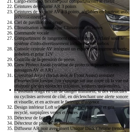
Cargo-éléments flexible pour compartimenter le coffre
Ceintures de sécurité AR 3 points
Ceintures de sécurité AV à 3 points, réglables en hauteur, avec
prétensionneurs
Ciel de pavillon gris orage
Climatisation automatique Climatronic tri-zones
Commande vocale
Compartiment de rangement central fermé et éclairé sous le
système d'info-divertissement incluant la Phonebox
Console centrale AV intégrant un espace de rangement, porte-
gobelets et prise 12V
Contrôle de la pression de pneus
Crew Protect Assist (système de protection proactive des
passagers AV et AR)
Crossroad Assist (inclus avec le Front Assist) assistant
d'intersection lorsque l'on s'engage sur une route où la vue est
obstruée par des obstacles (clôtures, voitures stationnées).
L'assistant réagit en cas de danger imminent, si des véhicules
ou cyclistes arrivent de côté, en déclenchant une alerte sonore
et visuelle, et en activant le freinage d'urgence
Design intérieur Loft sellerie tissu mélange noir et gris
recyclé, surpiqûres vertes et noires
Détecteur de fatigue
Détecteur de pluie et de lumière
Diffuseur AR noir avec insert Unique Dark Chrome (rendu