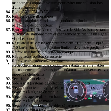
manoeuvre (stoppe la voiture pour eviter une collision lors
d'une manoeuvre)
Radio AM / FM / DAB+
Rampes de pavillon noires
Range-parapluie dans la porte conducteur (incluant un
parapluie côté conducteur)
Rear Cross Traffic Alert (inclus avec le Side Assist) assistant
de sortie de stationnement et changement de file via un signal
visuel et sonore
Régulateur de vitesse adaptatif/prédictif ACC (actif jusqu'à
210 km/h - incluant la fonction limiteur de vitesse prédictif)
Rétroviseur intérieur électrochromatique
Rétroviseurs couleur carrosserie
Rétroviseurs extérieurs avec fonction mémoire,
électrochromatique côté conducteur, rabattables et réglables
électriquement, dégivrants indépendamment, convexes et avec
rappel de clignotants
Sécurité enfant électrique
Side Assist (système de détection des angles morts)
Siège conducteur à réglage électrique à mémoire, et supports
lombaires à réglage électrique
Siège passager réglable en hauteur manuellement, et supports
lombaires à réglage manuel
Sièges AV chauffants, réglables séparément
Sièges Confort à l'AV