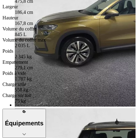
475,8 cm
Largeur
186,4 cm
Hauteur
167,8 cm
Volume du coffre
845 L
Volume du coffre max
2 035 L
Poids
2 345 kg
Empattement
279,1 cm
Poids à vide
1 787 kg
Charge utile
558 kg
Charge sur toit
75 kg
Équipements