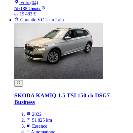
Volx (04)
188 €
Dès
/mois
19 483 €
ou
Garantie VO Jean Lain
SKODA KAMIQ
1.5 TSI 150 ch DSG7
Business
2022
51 825 km
Essence
Automatique