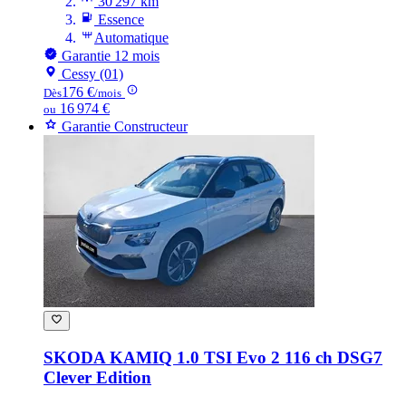
30 297 km
Essence
Automatique
Garantie 12 mois
Cessy (01)
176 €
Dès
/mois
16 974 €
ou
Garantie Constructeur
SKODA KAMIQ
1.0 TSI Evo 2 116 ch DSG7
Clever Edition