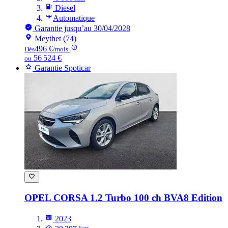
Diesel
Automatique
Garantie jusqu’au 30/04/2028
Meythet (74)
496 €
Dès
/mois
56 524 €
ou
Garantie Spoticar
OPEL CORSA
1.2 Turbo 100 ch BVA8 Edition
2023