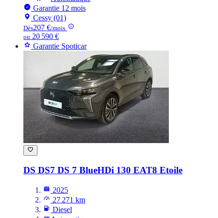
Garantie 12 mois
Cessy (01)
207 €
Dès
/mois
20 590 €
ou
Garantie Spoticar
DS DS7
DS 7 BlueHDi 130 EAT8 Etoile
2025
27 271 km
Diesel