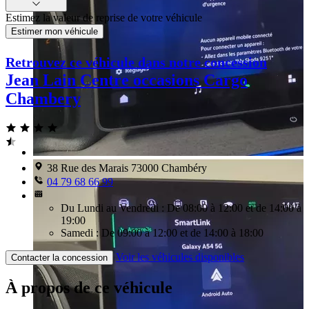
Estimez la valeur de reprise de votre véhicule
Estimer mon véhicule
Retrouvez ce véhicule dans notre concession
Jean Lain Centre occasions Cargo
Chambery
38 Rue des Marais 73000 Chambéry
04 79 68 66 99
Du Lundi au Vendredi : De 08:00 à 12:00 et de 14:00 à
19:00
Samedi : De 09:00 à 12:00 et de 14:00 à 18:00
Voir les véhicules disponibles
Contacter la concession
À propos de ce véhicule