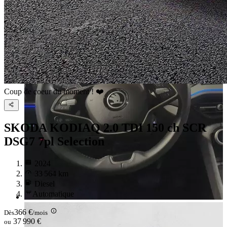
Coup de coeur du moment ! ❤️
SKODA KODIAQ
2.0 TDI 150 ch SCR
DSG7 7pl Selection
2024
33 564 km
Diesel
Automatique
366 €
Dès
/mois
37 990 €
ou