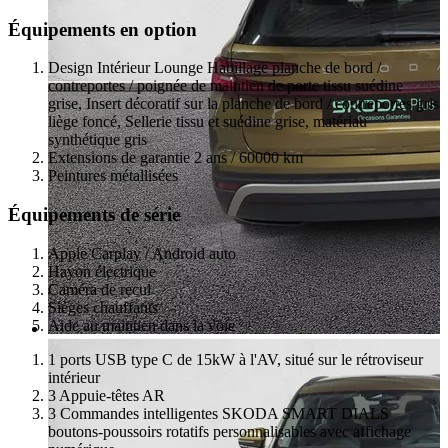
Équipements en option
Design Intérieur Lounge Habillage planche de bord /
contreportes / poignée de maintien de porte tissu suédine
grise, Insert décoratif sur la planche de bord / contreportes gris
liège foncé, Sellerie tissu et suédine grise, matériau
synthétique gris
Extensions de garantie 2 ans / 60000 km
Peintures métallisées
Équipements de série
Apple Carplay / Android auto
Hayon électrique
Caméra de recul
Sièges chauffants
Aide au maintien dans la voie
1 ports USB type C de 15kW à l'AV, situé sur le rétroviseur
intérieur
3 Appuie-têtes AR
3 Commandes intelligentes SKODA SMART DIALS
boutons-poussoirs rotatifs personnalisables avec affichage