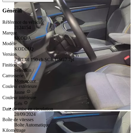
Général
Référence du véhicule
2124154
Marque
SKODA
Modèle
KODIAQ
Version
2.0 TDI 150 ch SCR DSG7 7pl
Finition
Selection
Carrosserie
Monospace
Couleur extérieure
Jaune
Couleur intérieure
Gris
Date de mise en circulation
28/09/2024
Boîte de vitesses
Boîte Automatique
Kilométrage