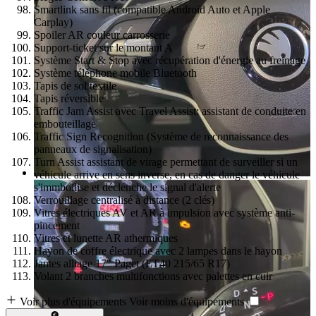
Smartlink sans fil (compatible Android Auto et Apple
Carplay)
Spoiler AR couleur carrosserie
Support-ticket sur le montant A
Système Start & Stop avec récupération d'énergie au freinage
Système téléphone mobile Bluetooth
Tapis de sol textile
Tapis réversible
Traffic Jam Assist avec Travel Assist: assistant de conduite en
embouteillage
Traffic Sign Recognition (Système de reconnaissance des
panneaux de signalisation)
Turn Assist assistant de virage permettant de surveiller si un
véhicule arrive en sens inverse, en cas de danger le véhicule
s'immboilise et déclenche le signal d'alerte
Verrouillage centralisé à distance (2 clés)
Vitres électriques AV et AR à impulsion avec système anti-
pincement
Vitres et lunette AR athermiques
Hayon de coffre électrique avec 2 lampes dans le hayon
Jantes alliage 17" Paget (ET40 215/65 R17)
Volant 2 branches multifonctions avec palettes en cuir
Voir plus d'équipements
Voir moins d'équipements