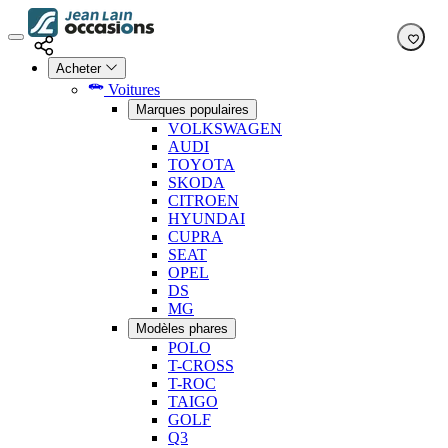
Acheter
Voitures
Marques populaires
VOLKSWAGEN
AUDI
TOYOTA
SKODA
CITROEN
HYUNDAI
CUPRA
SEAT
OPEL
DS
MG
Modèles phares
POLO
T-CROSS
T-ROC
TAIGO
GOLF
Q3