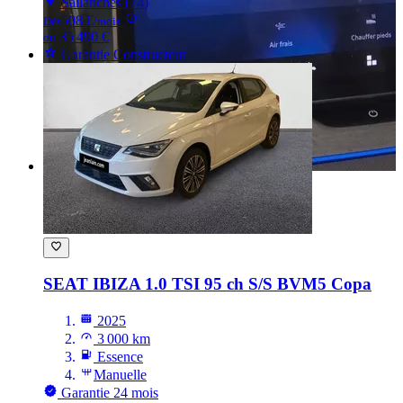
Sallanches (74)
508 €
Dès
/mois
35 490 €
ou
Garantie Constructeur
SEAT IBIZA
1.0 TSI 95 ch S/S BVM5 Copa
2025
3 000 km
Essence
Manuelle
Garantie 24 mois