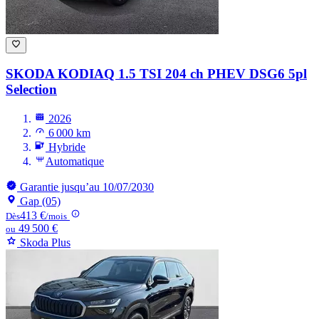
SKODA KODIAQ
1.5 TSI 204 ch PHEV DSG6 5pl
Selection
2026
6 000 km
Hybride
Automatique
Garantie jusqu’au 10/07/2030
Gap (05)
413 €
Dès
/mois
49 500 €
ou
Skoda Plus