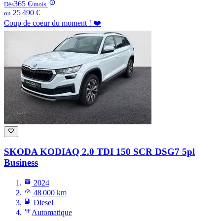
365 €
Dès
/mois
25 490 €
ou
Coup de coeur du moment ! ❤️
SKODA KODIAQ
2.0 TDI 150 SCR DSG7 5pl
Business
2024
48 000 km
Diesel
Automatique