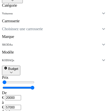
Catégorie
Voitures
x
Carrosserie
Choisissez une carrosserie
Marque
SKODA
x
Modèle
KODIAQ
x
Budget
Prix
De
€
à
€