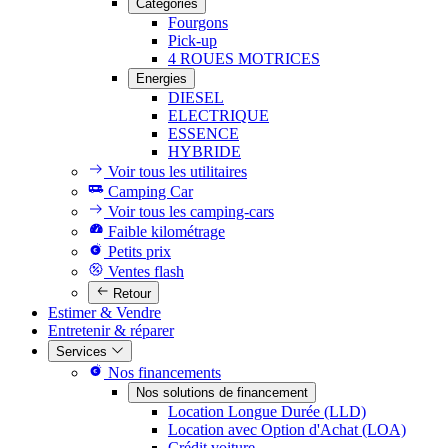
Catégories
Fourgons
Pick-up
4 ROUES MOTRICES
Energies
DIESEL
ELECTRIQUE
ESSENCE
HYBRIDE
Voir tous les utilitaires
Camping Car
Voir tous les camping-cars
Faible kilométrage
Petits prix
Ventes flash
Retour
Estimer & Vendre
Entretenir & réparer
Services
Nos financements
Nos solutions de financement
Location Longue Durée (LLD)
Location avec Option d'Achat (LOA)
Crédit voiture