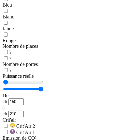
Bleu
Blanc
Jaune
Rouge
Nombre de places
5
7
Nombre de portes
5
Puissance réelle
De
ch
à
ch
Crit'air
Crit'Air 2
Crit'Air 1
Émission de CO²