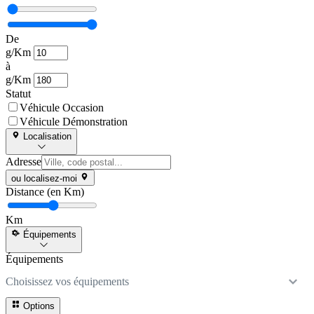
De
g/Km
à
g/Km
Statut
Véhicule Occasion
Véhicule Démonstration
Localisation
Adresse
ou localisez-moi
Distance (en Km)
Km
Équipements
Équipements
Choisissez vos équipements
Options