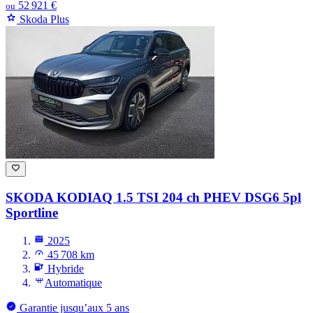
52 921 €
ou
Skoda Plus
SKODA KODIAQ
1.5 TSI 204 ch PHEV DSG6 5pl
Sportline
2025
45 708 km
Hybride
Automatique
Garantie jusqu’aux 5 ans