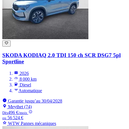
SKODA KODIAQ
2.0 TDI 150 ch SCR DSG7 5pl
Sportline
2026
8 000 km
Diesel
Automatique
Garantie jusqu’au 30/04/2028
Meythet (74)
496 €
Dès
/mois
56 524 €
ou
WTW Pannes mécaniques