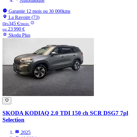
Automatique
Garantie 12 mois ou 30 000kms
La Ravoire (73)
345 €
Dès
/mois
23 990 €
ou
Skoda Plus
SKODA KODIAQ
2.0 TDI 150 ch SCR DSG7 7pl
Selection
2025