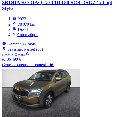
SKODA KODIAQ
2.0 TDI 150 SCR DSG7 4x4 5pl
Style
2023
78 070 km
Diesel
Automatique
Garantie 12 mois
Seyssinet-Pariset (38)
363 €
Dès
/mois
36 490 €
ou
Coup de coeur du moment ! ❤️