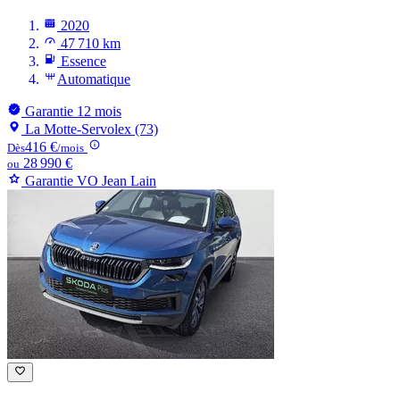
2020
47 710 km
Essence
Automatique
Garantie 12 mois
La Motte-Servolex (73)
416 €
Dès
/mois
28 990 €
ou
Garantie VO Jean Lain