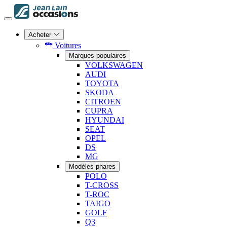
Acheter
Voitures
Marques populaires
VOLKSWAGEN
AUDI
TOYOTA
SKODA
CITROEN
CUPRA
HYUNDAI
SEAT
OPEL
DS
MG
Modèles phares
POLO
T-CROSS
T-ROC
TAIGO
GOLF
Q3