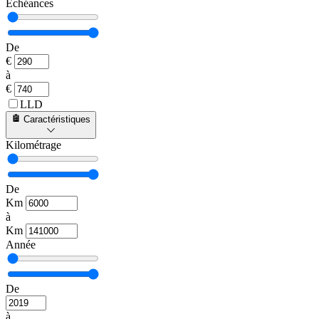
Échéances
De
€
à
€
LLD
Caractéristiques
Kilométrage
De
Km
à
Km
Année
De
à