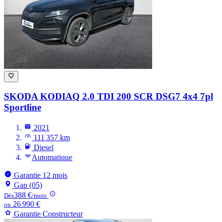
SKODA KODIAQ
2.0 TDI 200 SCR DSG7 4x4 7pl
Sportline
2021
111 357 km
Diesel
Automatique
Garantie 12 mois
Gap (05)
388 €
Dès
/mois
26 990 €
ou
Garantie Constructeur