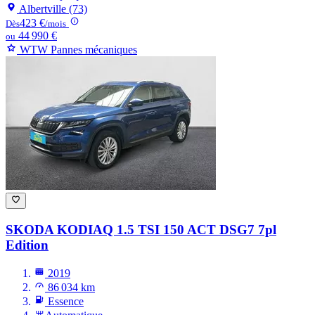
Albertville (73)
423 €
Dès
/mois
44 990 €
ou
WTW Pannes mécaniques
SKODA KODIAQ
1.5 TSI 150 ACT DSG7 7pl
Edition
2019
86 034 km
Essence