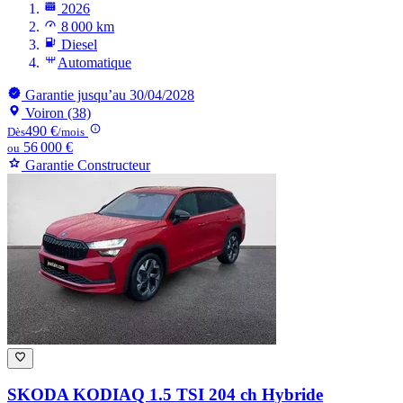
2026
8 000 km
Diesel
Automatique
Garantie jusqu’au 30/04/2028
Voiron (38)
490 €
Dès
/mois
56 000 €
ou
Garantie Constructeur
SKODA KODIAQ
1.5 TSI 204 ch Hybride