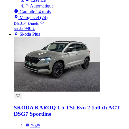
Essence
Automatique
Garantie 24 mois
Margencel (74)
314 €
Dès
/mois
32 990 €
ou
Skoda Plus
SKODA KAROQ
1.5 TSI Evo 2 150 ch ACT
DSG7 Sportline
2025