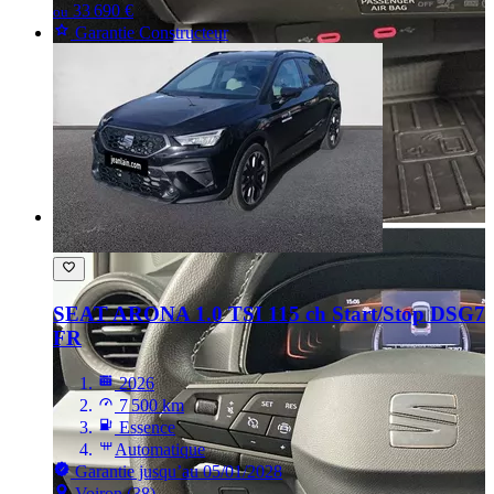
33 690 €
ou
Garantie Constructeur
SEAT ARONA
1.0 TSI 115 ch Start/Stop DSG7
FR
2026
7 500 km
Essence
Automatique
Garantie jusqu’au 05/01/2028
Voiron (38)