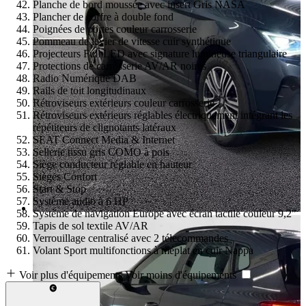
Planche de bord moussée avec insert Gris NASA
Plancher de coffre à double fond
Poignées de portes couleur carrosserie
Pommeau de levier de vitesse cuir synthétique
Projecteurs Full LED avec signature lumineuse triangulaire
Protections de carrosserie AV/AR noires
Radio Numérique DAB
Rails de toit longitudinaux
Rétroviseurs extérieurs couleur carrosserie
Rétroviseurs extérieurs réglables électriquement intégrant les
répétiteurs de clignotants latéraux
SEAT Connect Media & Internet
Sellerie tissu gris COMO à pois
Siège conducteur réglable en hauteur
Sièges Confort
Start & Stop
Système audio à 6 HP
Système de navigation Europe avec écran tactile couleur 9,2"
Tapis de sol textile AV/AR
Verrouillage centralisé avec 2 télecommandes
Volant Sport multifonctions à méplat en cuir Nappa
Voir plus d'équipements
Voir moins d'équipements