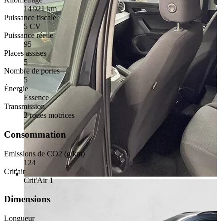
14 921 km
Puissance fiscale
5 CV
Puissance réelle
95
Places assises
5
Nombre de portes
5
Énergie
Essence
Transmission
2 roues motrices
Consommation
Emissions de CO2 (g/km)
124
Crit'air
Crit'Air 1
Dimensions
Longueur