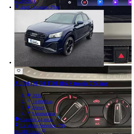
20 590 €
ou
Audi Occasion :Plus
AUDI Q2
30 TDI 116 S tronic 7 S line
2024
16 800 km
Diesel
Automatique
Garantie 24 mois
La Motte-Servolex (73)
341 €
Dès
/mois