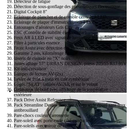
Détecteur de fatigue
Détection de sous-gonflage des pneumatiques électronique
Digital Cockpit 8"
Eclairage de plancher et de console centrale à LED
Eclairage de plaque d'immatriculation à LED
Entourages d'aérateurs Gris City
ESC (Contrôle de stabilité électronique)
Feux AR à LED avec signature lumineuse triangulaire
Filtre à particules essence
Front Assist avec détection des piétons et des cyclistes
Garantie 2 ans, kilométrage illimité
Inserts de custode en "X" noirs
Jantes alliage 17" URBAN DESIGN, pneus 205/55 R17 91V
Kit anti-crevaison
Lampes de lecture AV (2x)
Levier de frein à main en cuir synthétique
Logos "SEAT" satinés AV/AR et sur le volant
Ordinateur de bord avec affichage de la température
extérieure
Pack Drive Assist Reference
Pack Streamline Design Bouclier AV au style épuré sans feux
antibrouillard
Pare-chocs couleur carrosserie
Pare-soleil avec porte-carte côté conducteur
Pare-soleils avec miroir de courtoisie