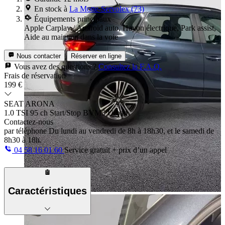
En stock à
La Motte-Servolex (73)
Équipements principaux
Apple Carplay / Android auto, Hayon électrique, Park assist,
Aide au maintien dans la voie
Nous contacter
Réserver en ligne
Vous avez des questions ?
Consultez la F.A.Q.
Frais de réservation
199 €
SEAT ARONA
1.0 TSI 95 ch Start/Stop BVM5 Urban
Contactez-nous
par téléphone
Du lundi au vendredi de 8h à 18h30, et le samedi de
8h30 à 18h.
04 58 16 01 60
Service gratuit + prix d’un appel
Caractéristiques