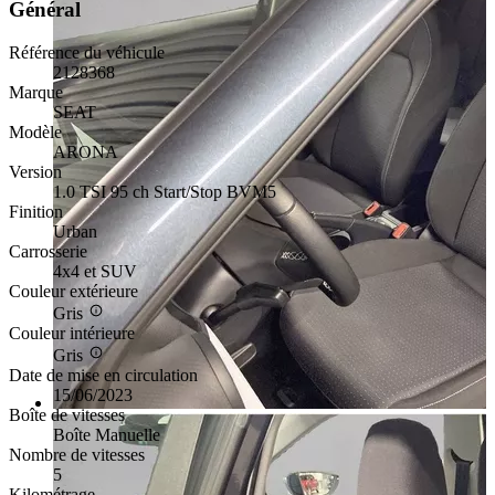
Général
Référence du véhicule
2128368
Marque
SEAT
Modèle
ARONA
Version
1.0 TSI 95 ch Start/Stop BVM5
Finition
Urban
Carrosserie
4x4 et SUV
Couleur extérieure
Gris
Couleur intérieure
Gris
Date de mise en circulation
15/06/2023
Boîte de vitesses
Boîte Manuelle
Nombre de vitesses
5
Kilométrage