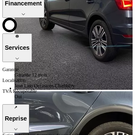
Financement
Services
Garantie
Garantie 12 mois
Localisation
Jean Lain Occasions Chambéry
TVA Récupérable
Oui
Reprise