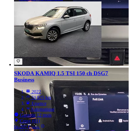
SKODA KAMIQ
1.5 TSI 150 ch DSG7
Business
2022
51 825 km
Essence
Automatique
Garantie 12 mois
Cessy (01)
207 €
Dès
/mois