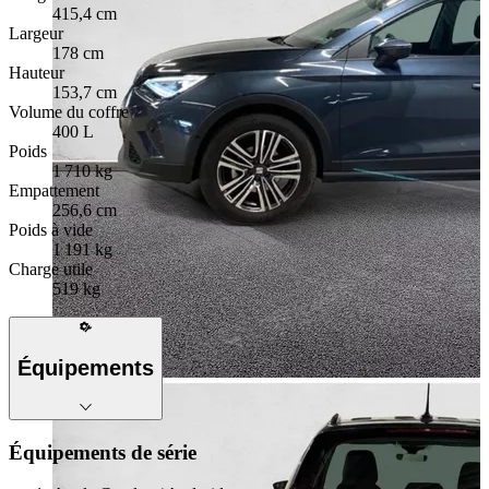
415,4 cm
Largeur
178 cm
Hauteur
153,7 cm
Volume du coffre
400 L
Poids
1 710 kg
Empattement
256,6 cm
Poids à vide
1 191 kg
Charge utile
519 kg
Équipements
Équipements de série