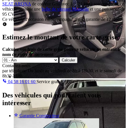
SEAT ARONA
de couleur Gris avec 14 921 km à son compteur, ce
véhicule possède une
boîte de vitesses Manuelle
et une puissance de
95 CV.
Ce véhicule d'occasion est accompagné d'une garantie de 12 mois.
Estimez le montant de votre carte grise
Calculez vos frais de carte grise pour ce véhicule en entrant le
nom de votre département
Calculer
Contactez-nous
par téléphone
Du lundi au vendredi de 8h à 18h30, et le samedi de
8h30 à 18h.
04 58 16 01 60
Service gratuit + prix d’un appel
Des véhicules
qui pourraient vous
intéresser
Garantie Constructeur