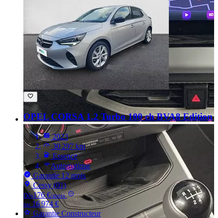
OPEL CORSA
1.2 Turbo 100 ch BVA8 Edition
2023
30 297 km
Essence
Automatique
Garantie 12 mois
Cessy (01)
176 €
Dès
/mois
16 974 €
ou
Garantie Constructeur