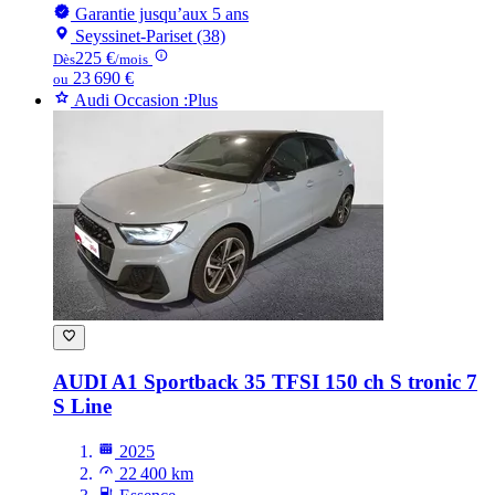
Garantie jusqu’aux 5 ans
Seyssinet-Pariset (38)
225 €
Dès
/mois
23 690 €
ou
Audi Occasion :Plus
AUDI A1
Sportback 35 TFSI 150 ch S tronic 7
S Line
2025
22 400 km