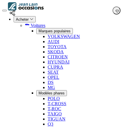
Acheter
Voitures
Marques populaires
VOLKSWAGEN
AUDI
TOYOTA
SKODA
CITROEN
HYUNDAI
CUPRA
SEAT
OPEL
DS
MG
Modèles phares
POLO
T-CROSS
T-ROC
TAIGO
TIGUAN
Q3