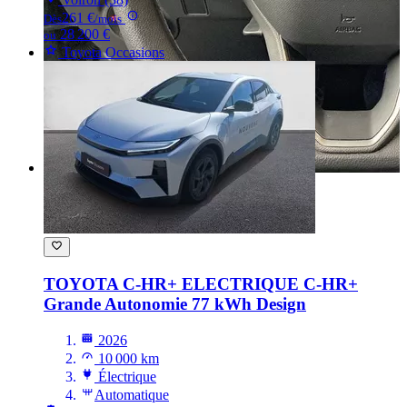
261 €
Dès
/mois
28 200 €
ou
Toyota Occasions
TOYOTA C-HR+ ELECTRIQUE
C-HR+
Grande Autonomie 77 kWh Design
2026
10 000 km
Électrique
Automatique