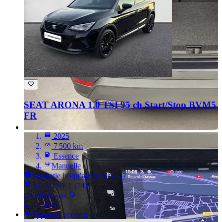
SEAT ARONA
1.0 TSI 95 ch Start/Stop BVM5
FR
2025
7 500 km
Essence
Manuelle
Garantie jusqu’au 26/11/2027
MEYTHET (74)
250 €
Dès
/mois
26 231 €
ou
Garantie Spoticar