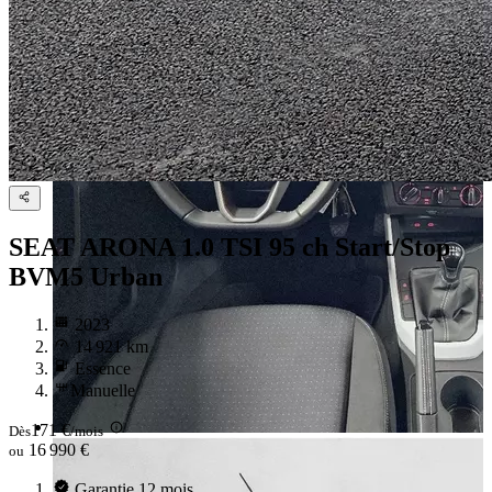
SEAT ARONA
1.0 TSI 95 ch Start/Stop
BVM5 Urban
2023
14 921 km
Essence
Manuelle
171 €
Dès
/mois
16 990 €
ou
Garantie 12 mois