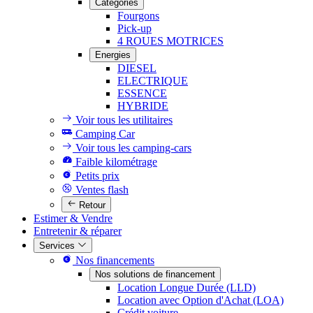
Catégories
Fourgons
Pick-up
4 ROUES MOTRICES
Energies
DIESEL
ELECTRIQUE
ESSENCE
HYBRIDE
Voir tous les utilitaires
Camping Car
Voir tous les camping-cars
Faible kilométrage
Petits prix
Ventes flash
Retour
Estimer & Vendre
Entretenir & réparer
Services
Nos financements
Nos solutions de financement
Location Longue Durée (LLD)
Location avec Option d'Achat (LOA)
Crédit voiture