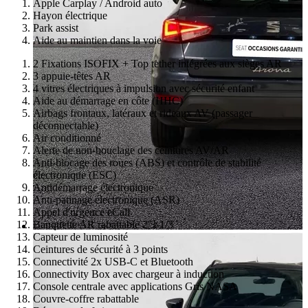
Apple Carplay / Android auto
Hayon électrique
Park assist
Aide au maintien dans la voie
2 Fixations ISOFIX + Top tether intégrées aux sièges AR
3 appuie-têtes AR
4 vitres électriques à impulsion avec sécurité enfant
Aide au démarrage en côte (HHC)
Airbags frontaux, latéraux et rideaux AV (passager
déconnectable)
Air conditionné
Alerte de non-bouclage des ceintures AV/AR
Anti-blocage des roues (ABS) et contrôle de stabilité
électronique (ESC)
Antidémarrage électronique
Anti-patinage électronique (ASR)
Appel d'urgence eCall
Banquette AR rabattable 2/3-1/3
Capteur de luminosité
Ceintures de sécurité à 3 points
Connectivité 2x USB-C et Bluetooth
Connectivity Box avec chargeur à induction
Console centrale avec applications Gris NASA
Couvre-coffre rabattable