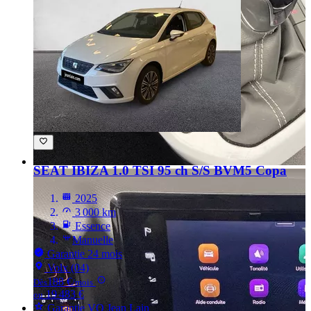
SEAT IBIZA
1.0 TSI 95 ch S/S BVM5 Copa
2025
3 000 km
Essence
Manuelle
Garantie 24 mois
Volx (04)
188 €
Dès
/mois
19 483 €
ou
Garantie VO Jean Lain