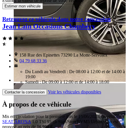
Estimez la valeur de reprise de votre véhicule
Estimer mon véhicule
Retrouvez ce véhicule dans notre concession
Jean Lain Occasions Chambéry
158 Rue des Epinettes 73290 La Motte-Servolex
04 79 68 33 36
Du Lundi au Vendredi : De 08:00 à 12:00 et de 14:00 à
19:00
Samedi : De 09:00 à 12:00 et de 14:00 à 18:00
Voir les véhicules disponibles
Contacter la concession
À propos de ce véhicule
Mis en circulation pour la première fois le 15/06/2023, ce véhicule
SEAT ARONA
1.0 TSI 95 ch Start/Stop BVM5 Urban vous est
proposé au prix de
16 990 €
.