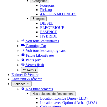
Catégories
Fourgons
Pick-up
4 ROUES MOTRICES
Energies
DIESEL
ELECTRIQUE
ESSENCE
HYBRIDE
Voir tous les utilitaires
Camping Car
Voir tous les camping-cars
Faible kilométrage
Petits prix
Ventes flash
Retour
Estimer & Vendre
Entretenir & réparer
Services
Nos financements
Nos solutions de financement
Location Longue Durée (LLD)
Location avec Option d'Achat (LOA)
Crédit voiture