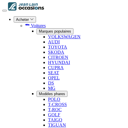
Acheter
Voitures
Marques populaires
VOLKSWAGEN
AUDI
TOYOTA
SKODA
CITROEN
HYUNDAI
CUPRA
SEAT
OPEL
DS
MG
Modèles phares
POLO
T-CROSS
T-ROC
GOLF
TAIGO
TIGUAN