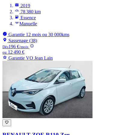
2019
78 380 km
Essence
Manuelle
Garantie 12 mois ou 30 000kms
Sassenage (38)
196 €
Dès
/mois
12 490 €
ou
Garantie VO Jean Lain
RENAULT ZOE
R110 Zen