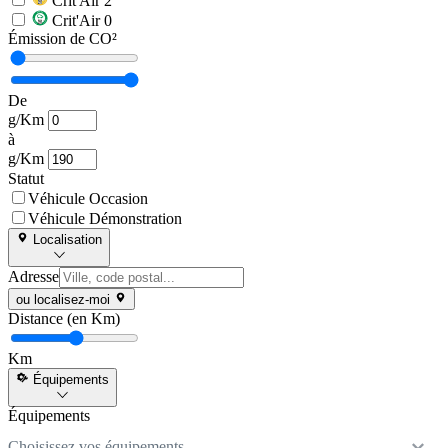
Crit'Air 2
Crit'Air 0
Émission de CO²
De
g/Km
à
g/Km
Statut
Véhicule Occasion
Véhicule Démonstration
Localisation
Adresse
ou localisez-moi
Distance (en Km)
Km
Équipements
Équipements
Choisissez vos équipements