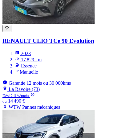
RENAULT CLIO
TCe 90 Evolution
2023
17 829 km
Essence
Manuelle
Garantie 12 mois ou 30 000kms
La Ravoire (73)
154 €
Dès
/mois
14 490 €
ou
WTW Pannes mécaniques