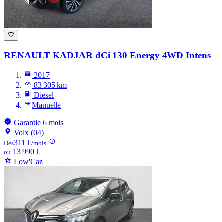
RENAULT KADJAR
dCi 130 Energy 4WD Intens
2017
83 305 km
Diesel
Manuelle
Garantie 6 mois
Volx (04)
311 €
Dès
/mois
13 990 €
ou
Low'Caz