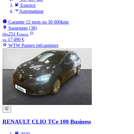
Essence
Automatique
Garantie 12 mois ou 30 000kms
Sassenage (38)
251 €
Dès
/mois
17 490 €
ou
WTW Pannes mécaniques
RENAULT CLIO
TCe 100 Business
2020