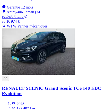
Garantie 12 mois
Anthy-sur-Léman (74)
245 €
Dès
/mois
16 974 €
ou
WTW Pannes mécaniques
RENAULT SCENIC
Grand Scenic TCe 140 EDC
Evolution
2023
137 407 km