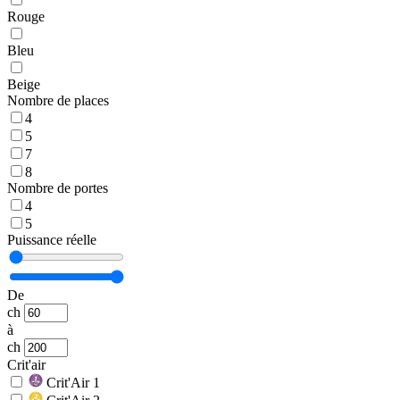
Rouge
Bleu
Beige
Nombre de places
4
5
7
8
Nombre de portes
4
5
Puissance réelle
De
ch
à
ch
Crit'air
Crit'Air 1