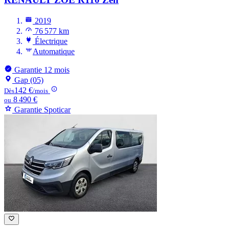
2019
76 577 km
Électrique
Automatique
Garantie 12 mois
Gap (05)
142 €
Dès
/mois
8 490 €
ou
Garantie Spoticar