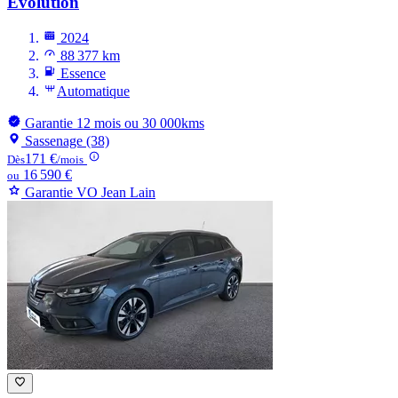
Evolution
2024
88 377 km
Essence
Automatique
Garantie 12 mois ou 30 000kms
Sassenage (38)
171 €
Dès
/mois
16 590 €
ou
Garantie VO Jean Lain