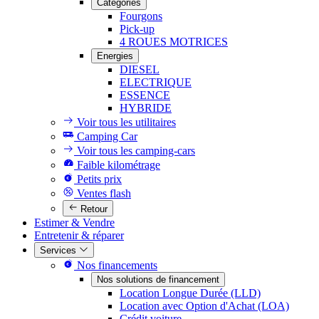
Catégories
Fourgons
Pick-up
4 ROUES MOTRICES
Energies
DIESEL
ELECTRIQUE
ESSENCE
HYBRIDE
Voir tous les utilitaires
Camping Car
Voir tous les camping-cars
Faible kilométrage
Petits prix
Ventes flash
Retour
Estimer & Vendre
Entretenir & réparer
Services
Nos financements
Nos solutions de financement
Location Longue Durée (LLD)
Location avec Option d'Achat (LOA)
Crédit voiture