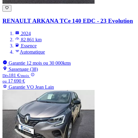
RENAULT ARKANA
TCe 140 EDC - 23 Evolution
2024
82 861 km
Essence
Automatique
Garantie 12 mois ou 30 000kms
Sassenage (38)
181 €
Dès
/mois
17 690 €
ou
Garantie VO Jean Lain