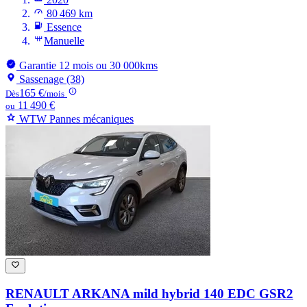
80 469 km
Essence
Manuelle
Garantie 12 mois ou 30 000kms
Sassenage (38)
165 €
Dès
/mois
11 490 €
ou
WTW Pannes mécaniques
RENAULT ARKANA
mild hybrid 140 EDC GSR2