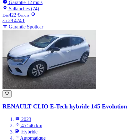
Garantie 12 mois
Sallanches (74)
422 €
Dès
/mois
29 474 €
ou
Garantie Spoticar
RENAULT CLIO
E-Tech hybride 145 Evolution
2023
45 546 km
Hybride
Automatique