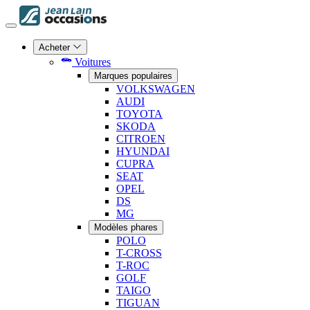
Acheter
Voitures
Marques populaires
VOLKSWAGEN
AUDI
TOYOTA
SKODA
CITROEN
HYUNDAI
CUPRA
SEAT
OPEL
DS
MG
Modèles phares
POLO
T-CROSS
T-ROC
GOLF
TAIGO
TIGUAN