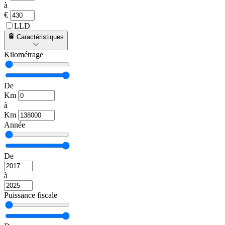
à
€
LLD
Caractéristiques
Kilométrage
De
Km
à
Km
Année
De
à
Puissance fiscale