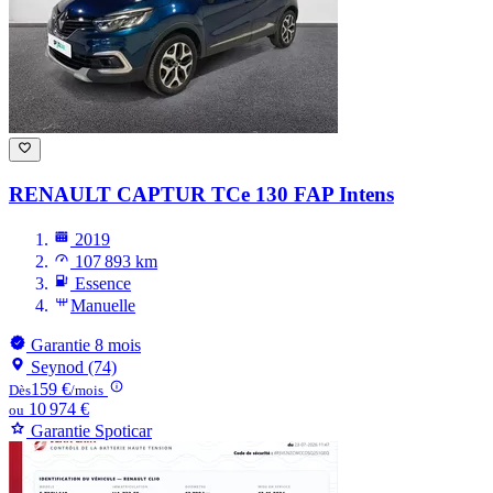
RENAULT CAPTUR
TCe 130 FAP Intens
2019
107 893 km
Essence
Manuelle
Garantie 8 mois
Seynod (74)
159 €
Dès
/mois
10 974 €
ou
Garantie Spoticar