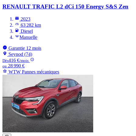
RENAULT TRAFIC
L2 dCi 150 Energy S&S Zen
2023
63 282 km
Diesel
Manuelle
Garantie 12 mois
Seynod (74)
416 €
Dès
/mois
28 990 €
ou
WTW Pannes mécaniques