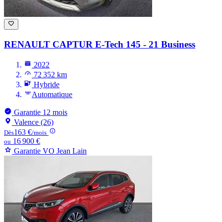
RENAULT CAPTUR
E-Tech 145 - 21 Business
2022
72 352 km
Hybride
Automatique
Garantie 12 mois
Valence (26)
163 €
Dès
/mois
16 900 €
ou
Garantie VO Jean Lain