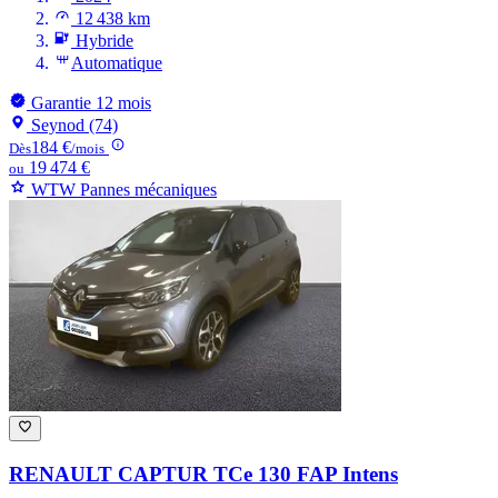
12 438 km
Hybride
Automatique
Garantie 12 mois
Seynod (74)
184 €
Dès
/mois
19 474 €
ou
WTW Pannes mécaniques
RENAULT CAPTUR
TCe 130 FAP Intens