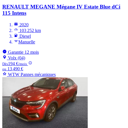
RENAULT MEGANE
Mégane IV Estate Blue dCi
115 Intens
2020
103 252 km
Diesel
Manuelle
Garantie 12 mois
Volx (04)
194 €
Dès
/mois
13 490 €
ou
WTW Pannes mécaniques