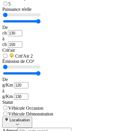
5
Puissance réelle
De
ch
à
ch
Crit'air
Crit'Air 2
Émission de CO²
De
g/Km
à
g/Km
Statut
Véhicule Occasion
Véhicule Démonstration
Localisation
Adresse