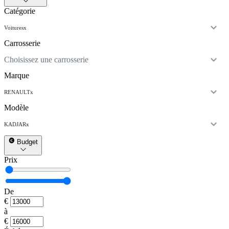
Catégorie
Voitures
x
Carrosserie
Choisissez une carrosserie
Marque
RENAULT
x
Modèle
KADJAR
x
Budget
Prix
De
€
à
€