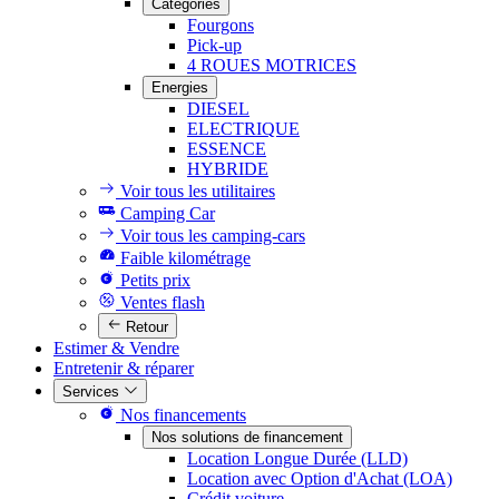
Catégories
Fourgons
Pick-up
4 ROUES MOTRICES
Energies
DIESEL
ELECTRIQUE
ESSENCE
HYBRIDE
Voir tous les utilitaires
Camping Car
Voir tous les camping-cars
Faible kilométrage
Petits prix
Ventes flash
Retour
Estimer & Vendre
Entretenir & réparer
Services
Nos financements
Nos solutions de financement
Location Longue Durée (LLD)
Location avec Option d'Achat (LOA)
Crédit voiture