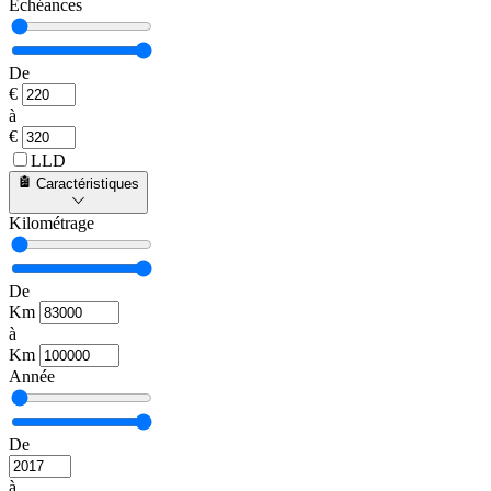
Échéances
De
€
à
€
LLD
Caractéristiques
Kilométrage
De
Km
à
Km
Année
De
à