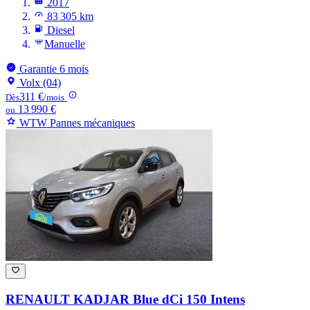
2017
83 305 km
Diesel
Manuelle
Garantie 6 mois
Volx (04)
311 €
Dès
/mois
13 990 €
ou
WTW Pannes mécaniques
RENAULT KADJAR
Blue dCi 150 Intens