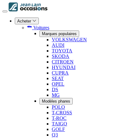
Acheter
Voitures
Marques populaires
VOLKSWAGEN
AUDI
TOYOTA
SKODA
CITROEN
HYUNDAI
CUPRA
SEAT
OPEL
DS
MG
Modèles phares
POLO
T-CROSS
T-ROC
TAIGO
GOLF
Q3