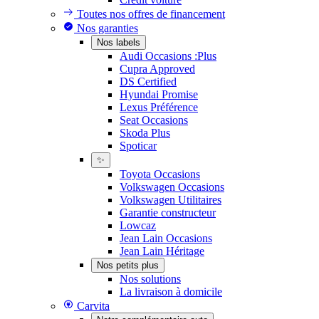
Toutes nos offres de financement
Nos garanties
Nos labels
Audi Occasions :Plus
Cupra Approved
DS Certified
Hyundai Promise
Lexus Préférence
Seat Occasions
Skoda Plus
Spoticar
✨
Toyota Occasions
Volkswagen Occasions
Volkswagen Utilitaires
Garantie constructeur
Lowcaz
Jean Lain Occasions
Jean Lain Héritage
Nos petits plus
Nos solutions
La livraison à domicile
Carvita