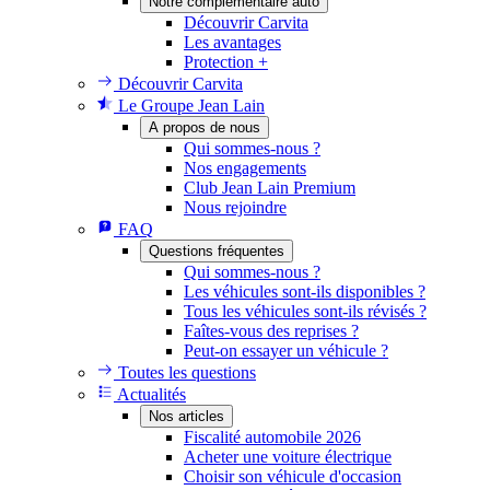
Notre complémentaire auto
Découvrir Carvita
Les avantages
Protection +
Découvrir Carvita
Le Groupe Jean Lain
A propos de nous
Qui sommes-nous ?
Nos engagements
Club Jean Lain Premium
Nous rejoindre
FAQ
Questions fréquentes
Qui sommes-nous ?
Les véhicules sont-ils disponibles ?
Tous les véhicules sont-ils révisés ?
Faîtes-vous des reprises ?
Peut-on essayer un véhicule ?
Toutes les questions
Actualités
Nos articles
Fiscalité automobile 2026
Acheter une voiture électrique
Choisir son véhicule d'occasion