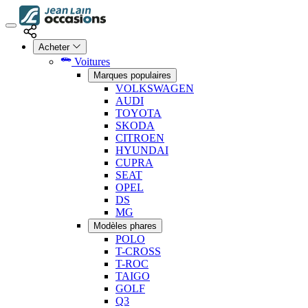
Acheter
Voitures
Marques populaires
VOLKSWAGEN
AUDI
TOYOTA
SKODA
CITROEN
HYUNDAI
CUPRA
SEAT
OPEL
DS
MG
Modèles phares
POLO
T-CROSS
T-ROC
TAIGO
GOLF
Q3