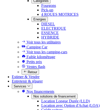
Catégories
Fourgons
Pick-up
4 ROUES MOTRICES
Energies
DIESEL
ELECTRIQUE
ESSENCE
HYBRIDE
Voir tous les utilitaires
Camping Car
Voir tous les camping-cars
Faible kilométrage
Petits prix
Ventes flash
Retour
Estimer & Vendre
Entretenir & réparer
Services
Nos financements
Nos solutions de financement
Location Longue Durée (LLD)
Location avec Option d'Achat (LOA)
Crédit voiture