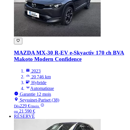
MAZDA MX-30
R-EV e-Skyactiv 170 ch BVA
Makoto Modern Confidence
2023
20 746 km
Hybride
Automatique
Garantie 12 mois
Seyssinet-Pariset (38)
229 €
Dès
/mois
21 590 €
ou
RÉSERVÉ