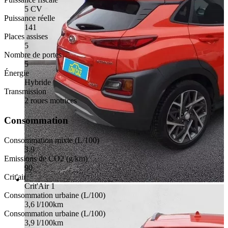
5 CV
Puissance réelle
141
Places assises
5
Nombre de portes
5
Énergie
Hybride
Transmission
2 roues motrices
Consommation
Consommation mixte (L/100)
3.9
Emissions de CO2 (g/km)
90
Crit'air
Crit'Air 1
Consommation urbaine (L/100)
3,6 l/100km
Consommation urbaine (L/100)
3,9 l/100km