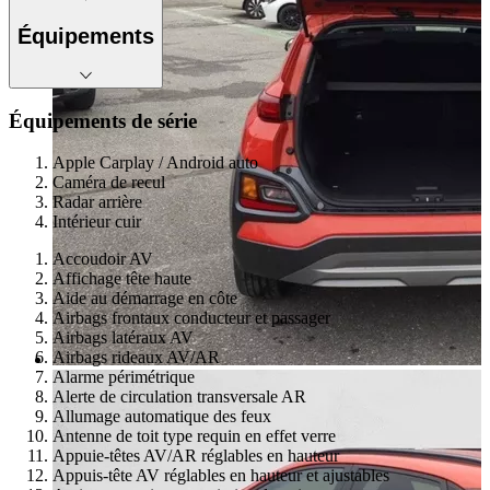
Équipements
Équipements de série
Apple Carplay / Android auto
Caméra de recul
Radar arrière
Intérieur cuir
Accoudoir AV
Affichage tête haute
Aide au démarrage en côte
Airbags frontaux conducteur et passager
Airbags latéraux AV
Airbags rideaux AV/AR
Alarme périmétrique
Alerte de circulation transversale AR
Allumage automatique des feux
Antenne de toit type requin en effet verre
Appuie-têtes AV/AR réglables en hauteur
Appuis-tête AV réglables en hauteur et ajustables