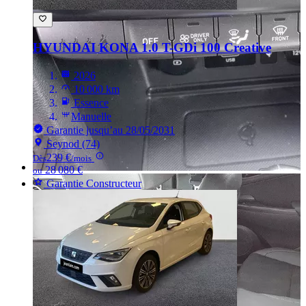
HYUNDAI KONA
1.0 T-GDi 100 Creative
2026
10 000 km
Essence
Manuelle
Garantie jusqu’au 28/05/2031
Seynod (74)
239 €
Dès
/mois
28 080 €
ou
Garantie Constructeur