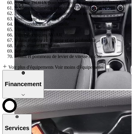
Système ISOFIX pour siège enfant aux places latérales AR
Système multimédia avec écran couleur tactile 10.25"
Verrouillage automatique des portes en roulant
Verrouillage centralisé à distance
Vitre conducteur séquentielle
Vitres AR surteintées
Vitres électriques AV/AR
Volant réglable en hauteur et en profondeur
Jantes alliage 18" bi-ton
Sellerie tissu-cuir
Volant et pommeau de levier de vitesse en cuir
Voir plus d'équipements
Voir moins d'équipements
Financement
Services