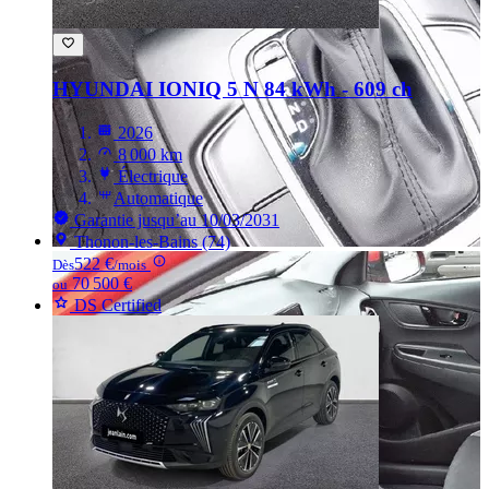
HYUNDAI IONIQ
5 N 84 kWh - 609 ch
2026
8 000 km
Électrique
Automatique
Garantie jusqu’au 10/03/2031
Thonon-les-Bains (74)
522 €
Dès
/mois
70 500 €
ou
DS Certified