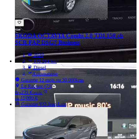
SKODA OCTAVIA
Combi 2.0 TDI 150 ch
SCR FAP DSG7 Business
2020
135 284 km
Diesel
Automatique
Garantie 12 mois ou 30 000kms
La Ravoire (73)
231 €
Dès
/mois
15 990 €
ou
Garantie VO Jean Lain