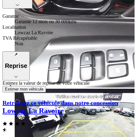
Garantie
Garantie 12 mois ou 30 000kms
Localisation
Lowcaz La Ravoire
TVA Récupérable
Non
Reprise
Estimez la valeur de reprise de votre véhicule
Estimer mon véhicule
Retrouvez ce véhicule dans notre concession
Lowcaz La Ravoire