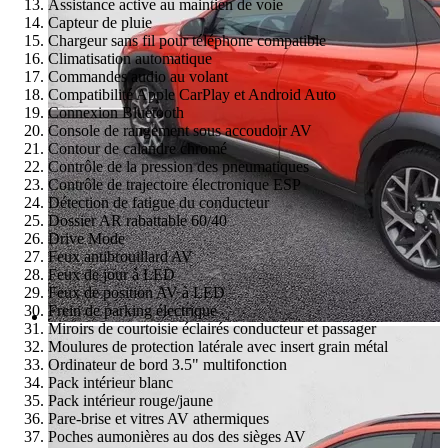
Assistance active au maintien de voie
Capteur de pluie
Chargeur sans fil pour téléphone compatible
Climatisation automatique
Commandes audio au volant
Compatibilité Apple CarPlay et Android Auto
Connexion Bluetooth
Console de rangement sous accoudoir AV
Contour de calandre chromé
Contrôle de la pression des pneumatiques
Contrôle de trajectoire électronique ESP
Détection de fatigue du conducteur
Dossier AR rabattable 60/40
Drive Mode
Feux antibrouillard AV
Feux de jour à LED
Feux de position AV à LED
Frein de parking électrique
Miroirs de courtoisie éclairés conducteur et passager
Moulures de protection latérale avec insert grain métal
Ordinateur de bord 3.5" multifonction
Pack intérieur blanc
Pack intérieur rouge/jaune
Pare-brise et vitres AV athermiques
Poches aumonières au dos des sièges AV