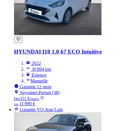
HYUNDAI I10
1.0 67 ECO Intuitive
2022
30 894 km
Essence
Manuelle
Garantie 12 mois
Seyssinet-Pariset (38)
111 €
Dès
/mois
11 990 €
ou
Garantie VO Jean Lain