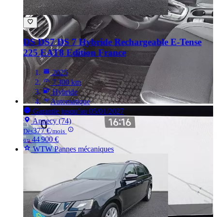
DS DS7
DS 7 Hybride Rechargeable E-Tense
225 EAT8 Edition France
2025
7 300 km
Hybride
Automatique
Garantie jusqu’au 05/01/2027
Annecy (74)
377 €
Dès
/mois
44 900 €
ou
WTW Pannes mécaniques