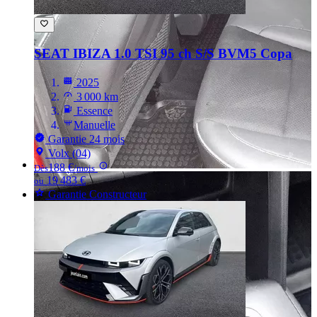
SEAT IBIZA
1.0 TSI 95 ch S/S BVM5 Copa
2025
3 000 km
Essence
Manuelle
Garantie 24 mois
Volx (04)
188 €
Dès
/mois
19 483 €
ou
Garantie Constructeur