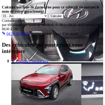
Calculez vos frais de carte grise pour ce véhicule en entrant le
nom de votre département
Calculer
Contactez-nous
par téléphone
Du lundi au vendredi de 8h à 18h30, et le samedi de
8h30 à 18h.
04 58 16 01 60
Service gratuit + prix d’un appel
Des véhicules
qui pourraient vous
intéresser
Garantie Constructeur