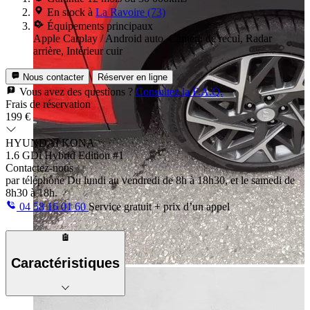
En stock à
La Ravoire (73)
Équipements principaux
Apple Carplay / Android auto, Caméra de recul, Radar
arrière, Intérieur cuir
Nous contacter
Réserver en ligne
Vous avez des questions ?
Consultez la F.A.Q.
Frais de réservation
199 €
HYUNDAI KONA
1.6 GDi Hybrid Edition #1
Contactez-nous
par téléphone
Du lundi au vendredi de 8h à 18h30, et le samedi de
8h30 à 18h.
04 58 16 01 60
Service gratuit + prix d’un appel
Caractéristiques