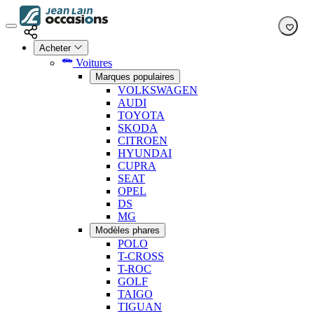
Acheter
Voitures
Marques populaires
VOLKSWAGEN
AUDI
TOYOTA
SKODA
CITROEN
HYUNDAI
CUPRA
SEAT
OPEL
DS
MG
Modèles phares
POLO
T-CROSS
T-ROC
GOLF
TAIGO
TIGUAN