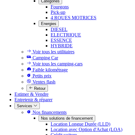
Catégories
Fourgons
Pick-up
4 ROUES MOTRICES
Energies
DIESEL
ELECTRIQUE
ESSENCE
HYBRIDE
Voir tous les utilitaires
Camping Car
Voir tous les camping-cars
Faible kilométrage
Petits prix
Ventes flash
Retour
Estimer & Vendre
Entretenir & réparer
Services
Nos financements
Nos solutions de financement
Location Longue Durée (LLD)
Location avec Option d'Achat (LOA)
Crédit voiture