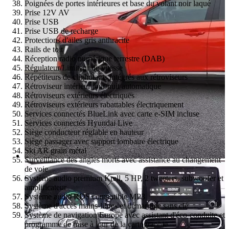
Poignées de portes intérieures et base du volant noir laqué
Prise 12V AV
Prise USB
Prise USB de recharge
Protections d'ailes gris anthracite
Rails de toit
Réception radio numérique terrestre (DAB)
Régulateur/Limiteur de vitesse
Répétiteurs de clignotants intégrés aux rétroviseurs
Rétroviseur intérieur jour/nuit automatique
Rétroviseurs extérieurs électriques
Rétroviseurs extérieurs rabattables électriquement
Services connectés BlueLink avec carte e-SIM incluse
Services connectés Hyundai Live
Siège conducteur réglable en hauteur
Siège passager avec support lombaire électrique
Ski AR grain métal
Surveillance des angles morts avec assistance au changement
de voie
Système audio premium Krell, 5 HP, 2 tweeters, subwoofer et
amplificateur
Système audio RDS compatible MP3
Système d'accès mains-libres et démarrage sans clé
Système de navigation Europe avec assistant d'éco-conduite et
programme de mise à jour de la cartographie