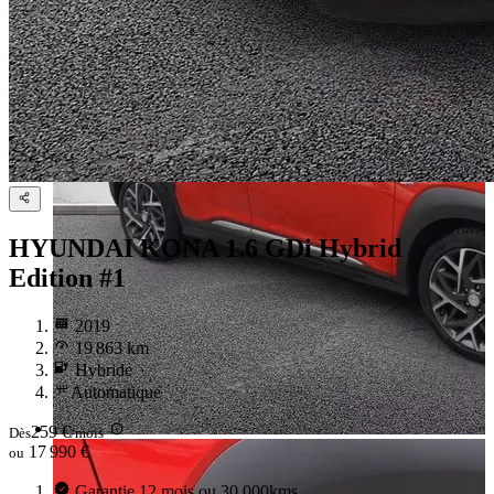
HYUNDAI KONA
1.6 GDi Hybrid
Edition #1
2019
19 863 km
Hybride
Automatique
259 €
Dès
/mois
17 990 €
ou
Garantie 12 mois ou 30 000kms