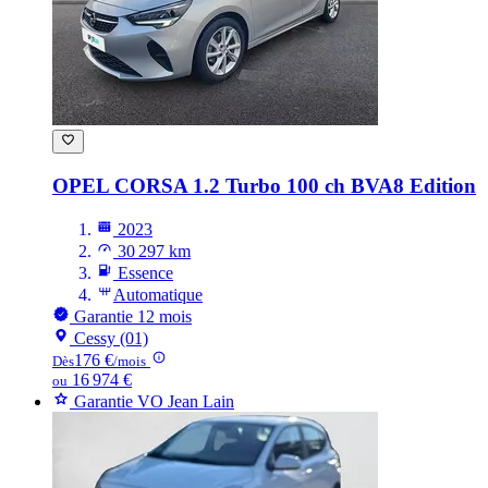
OPEL CORSA
1.2 Turbo 100 ch BVA8 Edition
2023
30 297 km
Essence
Automatique
Garantie 12 mois
Cessy (01)
176 €
Dès
/mois
16 974 €
ou
Garantie VO Jean Lain