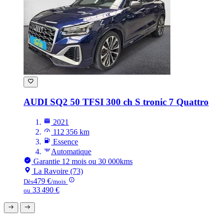
AUDI SQ2
50 TFSI 300 ch S tronic 7 Quattro
2021
112 356 km
Essence
Automatique
Garantie 12 mois ou 30 000kms
La Ravoire (73)
479 €
Dès
/mois
33 490 €
ou