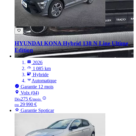
HYUNDAI KONA
Hybrid 138 N Line Ultime
Edition
2026
1 085 km
Hybride
Automatique
Garantie 12 mois
Volx (04)
275 €
Dès
/mois
29 990 €
ou
Garantie Spoticar