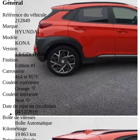
Général
Référence du véhicule
212849
Marque
HYUNDAI
Modèle
KONA
Version
1.6 GDi Hybrid
Finition
Edition #1
Carrosserie
4x4 et SUV
Couleur extérieure
Orange
Couleur intérieure
Noir
Date de mise en circulation
04/12/2019
Boîte de vitesses
Boîte Automatique
Kilométrage
19 863 km
Puissance fiscale