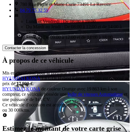
780 Rue Pierre et Marie Curie 73491 La Ravoire
04 79 75 32 59
Lundi et Vendredi : De 08:00 à 19:00
Du Mardi au Jeudi : De 08:00 à 12:00 et de 14:00 à
19:00
Samedi : De 09:00 à 12:00 et de 14:00 à 18:00
Contacter la concession
À propos de ce véhicule
Mis en circulation pour la première fois le 04/12/2019, ce véhicule
HYUNDAI KONA
1.6 GDi Hybrid Edition #1 vous est proposé au
prix de
17 990 €
.
HYUNDAI KONA
de couleur Orange avec 19 863 km à son
compteur, ce véhicule possède une
boîte de vitesses Automatique
et
une puissance de 141 CV.
Ce véhicule d'occasion est accompagné d'une garantie de 12 mois
ou 30 000kms.
Estimez le montant de votre carte grise