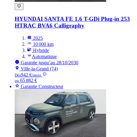
HYUNDAI SANTA FE
1.6 T-GDi Plug-in 253
HTRAC BVA6 Calligraphy
2025
10 000 km
Hybride
Automatique
Garantie jusqu’au 28/10/2030
Ville-la-Grand (74)
942 €
Dès
/mois
65 882 €
ou
Garantie Constructeur