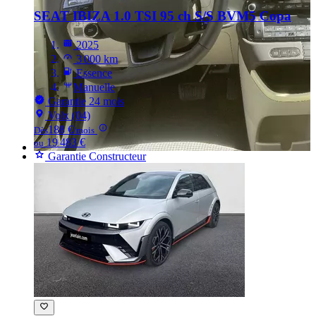
SEAT IBIZA
1.0 TSI 95 ch S/S BVM5 Copa
2025
3 000 km
Essence
Manuelle
Garantie 24 mois
Volx (04)
188 €
Dès
/mois
19 483 €
ou
Garantie Constructeur