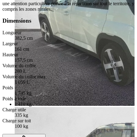
une attention particulière portée à la répartition sur tout le territoire, y
compris les zones rurales.
Dimensions
Longueur
382,5 cm
Largeur
161 cm
Hauteur
157,5 cm
Volume du coffre
280 L
Volume du coffre max
1 059 L
Poids
1 745 kg
Poids à vide
1 410 kg
Charge utile
335 kg
Charge sur toit
100 kg