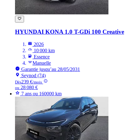
HYUNDAI KONA
1.0 T-GDi 100 Creative
2026
10 000 km
Essence
Manuelle
Garantie jusqu’au 28/05/2031
Seynod (74)
239 €
Dès
/mois
28 080 €
ou
7 ans ou 160000 km