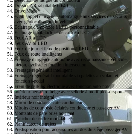
Détection de fatigue du conducteur
Dossier AR rabattable 60/40
Drive Mode
eCall : appel d'urgence automatique aux services de secours
avec géolocalisation du véhicule
Eclairage d'ambiance à LED personnalisable
Eclairage d'habitacle et de coffre à LED
Feux AR à LED
Feux AV bi-LED
Feux de jour et feux de position à LED
Feux de route intelligents
Freinage d'urgence autonome avec reconnaissance véhicule,
piéton, cycliste et fonction intersection
Freinage régénératif intelligent
Freinage régénératif modulable via palettes au volant et
fonction i-pedal
Frein de parking électrique avec fonction auto-hold
Intérieur néo-rétro beige avec sellerie à motif pied-de-poule
Intérieur noir intégral
Miroir de courtoisie côté conducteur
Miroirs de courtoisie éclairés conducteur et passager AV
Montants de pare-brise noir mat
Plancher de coffre modulable
Planificateur de trajets
Prédisposition pour accessoires au dos du siège passager AV