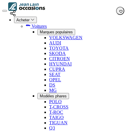
Acheter
Voitures
Marques populaires
VOLKSWAGEN
AUDI
TOYOTA
SKODA
CITROEN
HYUNDAI
CUPRA
SEAT
OPEL
DS
MG
Modèles phares
POLO
T-CROSS
T-ROC
TAIGO
TIGUAN
Q3