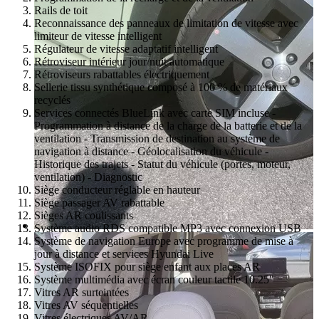
Rails de toit
Reconnaissance des panneaux de limitation de vitesse avec
limiteur de vitesse intelligent
Régulateur de vitesse adaptatif intelligent
Rétroviseur intérieur jour/nuit automatique
Rétroviseurs rabattables électriquement
Sellerie tissu synthétique composé à 100 % de matériaux
recyclés
Services connectés BlueLink avec carte SIM incluse -
Programmation à distance de la charge de la batterie et de la
ventilation - Transmission de destination au système de
navigation à distance - Géolocalisation du véhicule -
Historique des trajets - Statut du véhicule (portes, moteur,
ventilation) - Diagnostic
Siège conducteur réglable en hauteur
Siège passager AV rabattable
Sièges AR coulissants
Système audio RDS compatible MP3 avec connexion USB
Système de navigation Europe avec programme de mise à
jour à distance et services Hyundai Live
Système ISOFIX pour siège enfant aux places AR
Système multimédia avec écran couleur tactile 10.25"
Vitres AR surteintées
Vitres AV séquentielles
Vitres électriques AV/AR