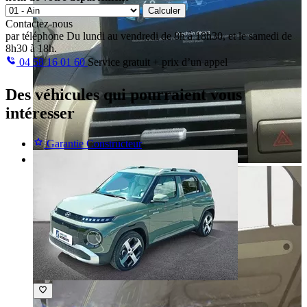
Calculer
Contactez-nous
par téléphone
Du lundi au vendredi de 8h à 18h30, et le samedi de
8h30 à 18h.
04 58 16 01 60
Service gratuit + prix d’un appel
Des véhicules
qui pourraient vous
intéresser
Garantie Constructeur