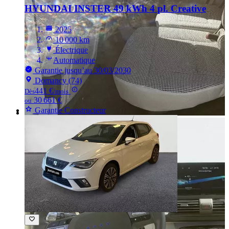
HYUNDAI INSTER
49 kWh 4 pl. Creative
2025
10 000 km
Électrique
Automatique
Garantie jusqu’au 30/03/2030
Domancy (74)
441 €
Dès
/mois
30 661 €
ou
Garantie Constructeur