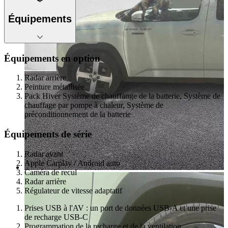
Équipements
Équipements en option
Radar arrière
Peinture métallisée
Pack Hiver Système de chauffange de la batterie, Système de
chauffage par pompe à chaleur, Système de
préconditionnement de la batterie
Équipements de série
Radar avant
Apple Carplay / Android auto
Caméra de recul
Radar arrière
Régulateur de vitesse adaptatif
Prises USB à l'AV : un port de données USB-A et une prise
de recharge USB-C
Programmation de la recharge et de la ventilation