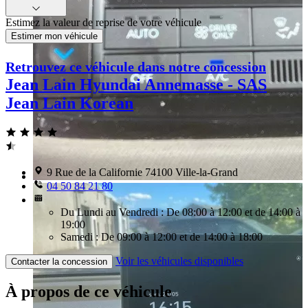
Estimez la valeur de reprise de votre véhicule
Estimer mon véhicule
Retrouvez ce véhicule dans notre concession
Jean Lain Hyundai Annemasse - SAS
Jean Lain Korean
9 Rue de la Californie 74100 Ville-la-Grand
04 50 84 21 80
Du Lundi au Vendredi : De 08:00 à 12:00 et de 14:00 à
19:00
Samedi : De 09:00 à 12:00 et de 14:00 à 18:00
Voir les véhicules disponibles
Contacter la concession
À propos de ce véhicule