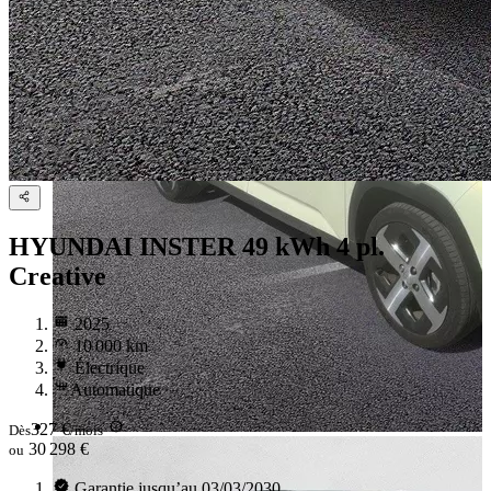
HYUNDAI INSTER
49 kWh 4 pl.
Creative
2025
10 000 km
Électrique
Automatique
327 €
Dès
/mois
30 298 €
ou
Garantie jusqu’au 03/03/2030