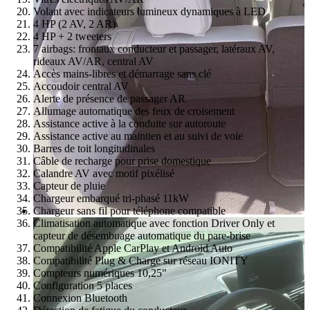
Volant avec indicateurs lumineux dynamiques à LED
4 HP (2 AV, 2 AR)
4 HP + 2 tweeters
7 airbags: frontaux conducteur et passager, latéraux AV,
rideaux AV/AR, central AV
Accès mains-libres et démarrage sans clé
Accoudoir central AV
Alerte de présence de passager AR
Allumage automatique des feux de croisement
Assistance active à la conduite sur autoroute
Assistance active au maintien et au suivi de voie
Barres de toit longitudinales
Câble de recharge pour prise domestique
Calandre AV avec motif pixélisé
Capteur de pluie
Chargeur embarqué tri-phasé 11kW
Chargeur sans fil pour téléphone compatible
Climatisation automatique avec fonction Driver Only et
capteur de désembuage automatique du pare-brise
Compatibilité Apple CarPlay et Android Auto
Compatibilité Plug & Charge sur réseau IONITY
Compteurs numériques 10,25"
Configuration 5 places
Connexion Bluetooth