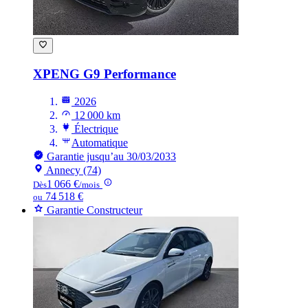
XPENG G9
Performance
2026
12 000 km
Électrique
Automatique
Garantie jusqu’au 30/03/2033
Annecy (74)
1 066 €
Dès
/mois
74 518 €
ou
Garantie Constructeur