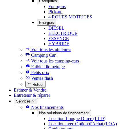
Catégories
Fourgons
Pick-up
4 ROUES MOTRICES
Energies
DIESEL
ELECTRIQUE
ESSENCE
HYBRIDE
Voir tous les utilitaires
Camping Car
Voir tous les camping-cars
Faible kilométrage
Petits prix
Ventes flash
Retour
Estimer & Vendre
Entretenir & réparer
Services
Nos financements
Nos solutions de financement
Location Longue Durée (LLD)
Location avec Option d'Achat (LOA)
Crédit voiture