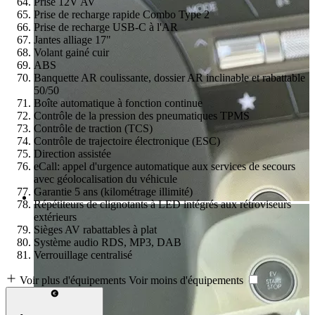
Prise 12V AV
Prise de recharge rapide Combo Type 2
Prise de recharge USB-C à l'AR
Jantes alliage 17"
Volant gainé cuir
ABS
Banquette AR coulissante, dossier AR inclinable et rabattable
50/50
Boîte automatique à fonction continue
Contrôle de la pression des pneumatiques TPMS
Contrôle de traction (TCS)
Contrôle de trajectoire électronique (ESC)
Direction assistée
eCall: appel d'urgence automatique aux services de secours
avec géolocalisation du véhicule
Garantie 5 ans (kilométrage illimité)
Répétiteurs de clignotants à LED intégrés aux rétroviseurs
extérieurs
Sièges AV rabattables à plat
Système audio RDS, MP3, DAB
Verrouillage centralisé
Voir plus d'équipements
Voir moins d'équipements