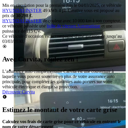
Mis en circulation pour la première fois le 04/03/2025, ce véhicule
HYUNDAI INSTER
49 kWh 4 pl. Creative vous est proposé au
prix de
30 298 €
.
HYUNDAI INSTER
de couleur avec 10 000 km à son compteur,
ce véhicule possède une
boîte de vitesses Automatique
et une
puissance de 115 CV.
Ce véhicule d'occasion est accompagné d'une garantie de jusqu’au
03/03/2030.
Avec Carvita, roulez zen !
L’assurance auto complémentaire Carvita est une couverture à
laquelle vous pouvez souscrire en plus de votre assurance auto
principale, pour compléter les garanties auto portées sur votre
véhicule électrique et élargir sa protection.
Découvrir Carvita
Estimez le montant de votre carte grise
Calculez vos frais de carte grise pour ce véhicule en entrant le
nom de votre département