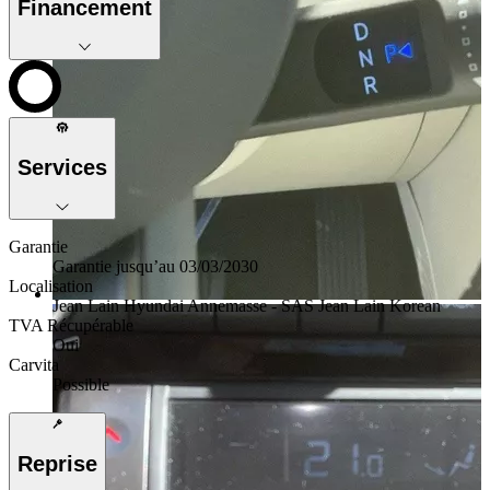
Financement
Services
Garantie
Garantie jusqu’au 03/03/2030
Localisation
Jean Lain Hyundai Annemasse - SAS Jean Lain Korean
TVA Récupérable
Oui
Carvita
Possible
Reprise