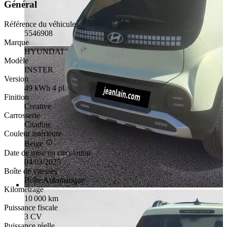
Général
Référence du véhicule
5546908
Marque
HYUNDAI
Modèle
INSTER
Version
49 kWh 4 pl.
Finition
Creative
Carrosserie
Citadine
Couleur intérieure
Beige
Date de mise en circulation
04/03/2025
Boîte de vitesses
Boîte Automatique
Kilométrage
10 000 km
Puissance fiscale
3 CV
Puissance réelle