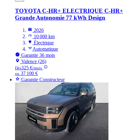
TOYOTA C-HR+ ELECTRIQUE
C-HR+
Grande Autonomie 77 kWh Design
2026
10 000 km
Électrique
Automatique
Garantie 36 mois
Valence (26)
325 €
Dès
/mois
37 100 €
ou
Garantie Constructeur