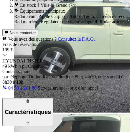
En stock à Ville-la-Grand (74)
Équipements principaux
Radar avant, Apple Carplay / Android auto, Caméra de recul,
Radar arrière, Régulateur de vitesse adaptatif, Radar arrière
Nous contacter
Vous avez des questions ?
Consultez la F.A.Q.
Frais de réservation
199 €
HYUNDAI INSTER
49 kWh 4 pl. Creative
Contactez-nous
par téléphone
Du lundi au vendredi de 8h à 18h30, et le samedi de
8h30 à 18h.
04 58 16 01 60
Service gratuit + prix d’un appel
Caractéristiques