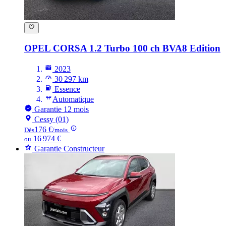
OPEL CORSA
1.2 Turbo 100 ch BVA8 Edition
2023
30 297 km
Essence
Automatique
Garantie 12 mois
Cessy (01)
176 €
Dès
/mois
16 974 €
ou
Garantie Constructeur