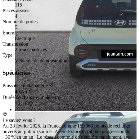
115
Places assises
4
Nombre de portes
5
Énergie
Électrique
Transmission
2 roues motrices
Type
Véhicule de démonstration
Spécificités
Puissance de la batterie
49 Ah
Durée de charge complète (h)
19,5 h
Le saviez-vous ?
Au 28 février 2025, la France compte 159 963 points de recharge
ouverts au public (source : Avere-France), soit une progression de
+30 % en un an ! Le réseau continue de s'étendre rapidement, avec