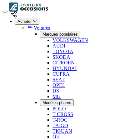
Acheter
Voitures
Marques populaires
VOLKSWAGEN
AUDI
TOYOTA
SKODA
CITROEN
HYUNDAI
CUPRA
SEAT
OPEL
DS
MG
Modèles phares
POLO
T-CROSS
T-ROC
TAIGO
TIGUAN
Q3