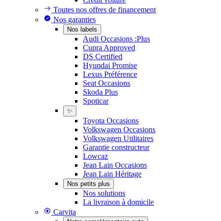
Toutes nos offres de financement
Nos garanties
Nos labels
Audi Occasions :Plus
Cupra Approved
DS Certified
Hyundai Promise
Lexus Préférence
Seat Occasions
Skoda Plus
Spoticar
✨
Toyota Occasions
Volkswagen Occasions
Volkswagen Utilitaires
Garantie constructeur
Lowcaz
Jean Lain Occasions
Jean Lain Héritage
Nos petits plus
Nos solutions
La livraison à domicile
Carvita