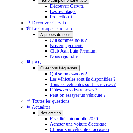
Notre complémentaire auto
Découvrir Carvita
Les avantages
Protection +
Découvrir Carvita
Le Groupe Jean Lain
A propos de nous
Qui sommes-nous ?
Nos engagements
Club Jean Lain Premium
Nous rejoindre
FAQ
Questions fréquentes
Qui sommes-nous ?
Les véhicules sont-ils disponibles ?
Tous les véhicules sont-ils révisés ?
Faîtes-vous des reprises ?
Peut-on essayer un véhicule ?
Toutes les questions
Actualités
Nos articles
Fiscalité automobile 2026
Acheter une voiture électrique
Choisir son véhicule d'occasion