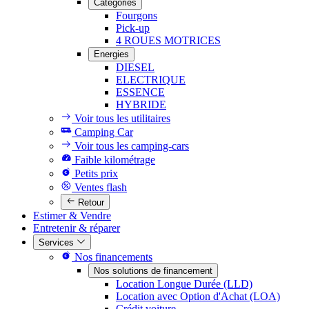
Catégories
Fourgons
Pick-up
4 ROUES MOTRICES
Energies
DIESEL
ELECTRIQUE
ESSENCE
HYBRIDE
Voir tous les utilitaires
Camping Car
Voir tous les camping-cars
Faible kilométrage
Petits prix
Ventes flash
Retour
Estimer & Vendre
Entretenir & réparer
Services
Nos financements
Nos solutions de financement
Location Longue Durée (LLD)
Location avec Option d'Achat (LOA)
Crédit voiture