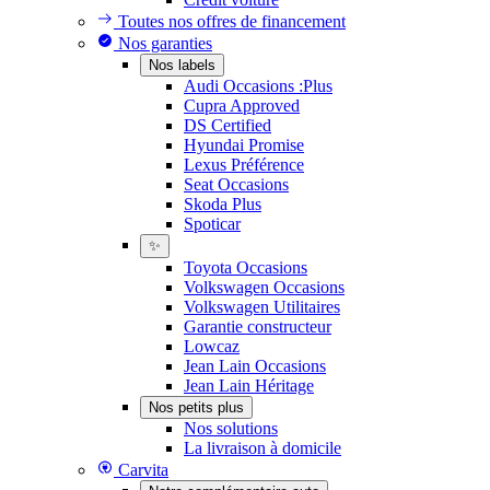
Toutes nos offres de financement
Nos garanties
Nos labels
Audi Occasions :Plus
Cupra Approved
DS Certified
Hyundai Promise
Lexus Préférence
Seat Occasions
Skoda Plus
Spoticar
✨
Toyota Occasions
Volkswagen Occasions
Volkswagen Utilitaires
Garantie constructeur
Lowcaz
Jean Lain Occasions
Jean Lain Héritage
Nos petits plus
Nos solutions
La livraison à domicile
Carvita