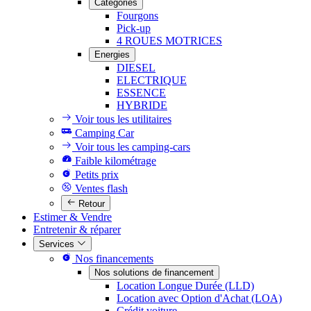
Catégories
Fourgons
Pick-up
4 ROUES MOTRICES
Energies
DIESEL
ELECTRIQUE
ESSENCE
HYBRIDE
Voir tous les utilitaires
Camping Car
Voir tous les camping-cars
Faible kilométrage
Petits prix
Ventes flash
Retour
Estimer & Vendre
Entretenir & réparer
Services
Nos financements
Nos solutions de financement
Location Longue Durée (LLD)
Location avec Option d'Achat (LOA)
Crédit voiture