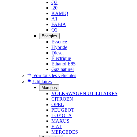
Q3
i20
KAMIQ
A1
FABIA
Q2
Energies
Essence
Hybride
Diesel
Électrique
Ethanol E85
Gaz naturel
Voir tous les véhicules
Utilitaires
Marques
VOLKSWAGEN UTILITAIRES
CITROEN
OPEL
PEUGEOT
TOYOTA
MAXUS
FIAT
MERCEDES