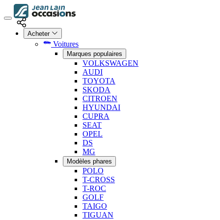
Acheter
Voitures
Marques populaires
VOLKSWAGEN
AUDI
TOYOTA
SKODA
CITROEN
HYUNDAI
CUPRA
SEAT
OPEL
DS
MG
Modèles phares
POLO
T-CROSS
T-ROC
GOLF
TAIGO
TIGUAN