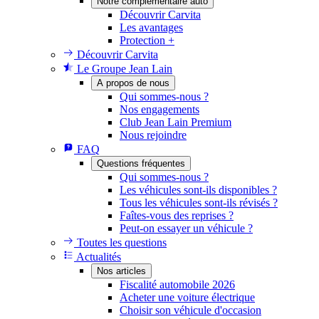
Notre complémentaire auto
Découvrir Carvita
Les avantages
Protection +
Découvrir Carvita
Le Groupe Jean Lain
A propos de nous
Qui sommes-nous ?
Nos engagements
Club Jean Lain Premium
Nous rejoindre
FAQ
Questions fréquentes
Qui sommes-nous ?
Les véhicules sont-ils disponibles ?
Tous les véhicules sont-ils révisés ?
Faîtes-vous des reprises ?
Peut-on essayer un véhicule ?
Toutes les questions
Actualités
Nos articles
Fiscalité automobile 2026
Acheter une voiture électrique
Choisir son véhicule d'occasion