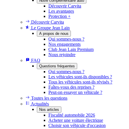
Notre complémentaire auto
Découvrir Carvita
Les avantages
Protection +
Découvrir Carvita
Le Groupe Jean Lain
A propos de nous
Qui sommes-nous ?
Nos engagements
Club Jean Lain Premium
Nous rejoindre
FAQ
Questions fréquentes
Qui sommes-nous ?
Les véhicules sont-ils disponibles ?
Tous les véhicules sont-ils révisés ?
Faîtes-vous des reprises ?
Peut-on essayer un véhicule ?
Toutes les questions
Actualités
Nos articles
Fiscalité automobile 2026
Acheter une voiture électrique
Choisir son véhicule d'occasion