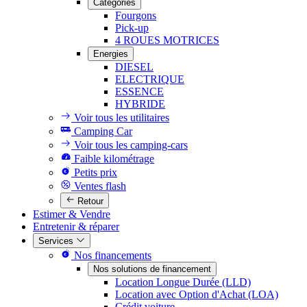
Catégories
Fourgons
Pick-up
4 ROUES MOTRICES
Energies
DIESEL
ELECTRIQUE
ESSENCE
HYBRIDE
Voir tous les utilitaires
Camping Car
Voir tous les camping-cars
Faible kilométrage
Petits prix
Ventes flash
Retour
Estimer & Vendre
Entretenir & réparer
Services
Nos financements
Nos solutions de financement
Location Longue Durée (LLD)
Location avec Option d'Achat (LOA)
Crédit voiture