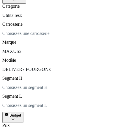
Catégorie
Utilitaires
x
Carrosserie
Choisissez une carrosserie
Marque
MAXUS
x
Modèle
DELIVER7 FOURGON
x
Segment H
Choisissez un segment H
Segment L
Choisissez un segment L
Budget
Prix