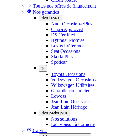
Toutes nos offres de financement
Nos garanties
Nos labels
Audi Occasions :Plus
Cupra Approved
DS Certified
Hyundai Promise
Lexus Préférence
Seat Occasions
Skoda Plus
Spoticar
✨
Toyota Occasions
Volkswagen Occasions
Volkswagen Utilitaires
Garantie constructeur
Lowcaz
Jean Lain Occasions
Jean Lain Héritage
Nos petits plus
Nos solutions
La livraison à domicile
Carvita