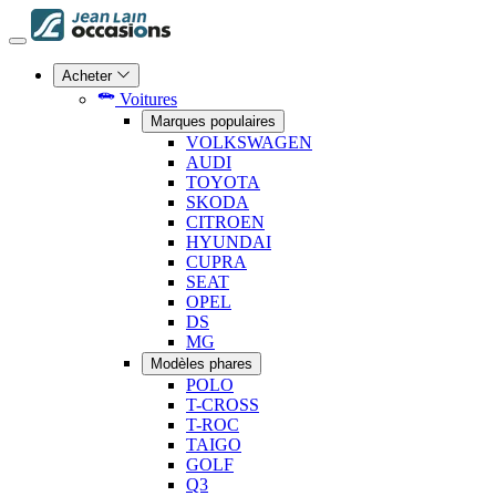
Acheter
Voitures
Marques populaires
VOLKSWAGEN
AUDI
TOYOTA
SKODA
CITROEN
HYUNDAI
CUPRA
SEAT
OPEL
DS
MG
Modèles phares
POLO
T-CROSS
T-ROC
TAIGO
GOLF
Q3