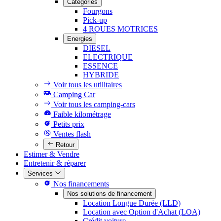
Catégories
Fourgons
Pick-up
4 ROUES MOTRICES
Energies
DIESEL
ELECTRIQUE
ESSENCE
HYBRIDE
Voir tous les utilitaires
Camping Car
Voir tous les camping-cars
Faible kilométrage
Petits prix
Ventes flash
Retour
Estimer & Vendre
Entretenir & réparer
Services
Nos financements
Nos solutions de financement
Location Longue Durée (LLD)
Location avec Option d'Achat (LOA)
Crédit voiture