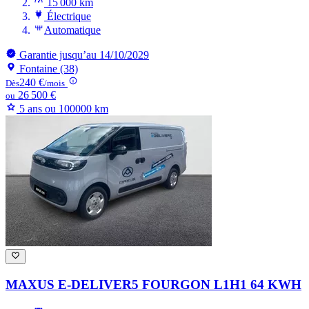
15 000 km
Électrique
Automatique
Garantie jusqu’au 14/10/2029
Fontaine (38)
240 €
Dès
/mois
26 500 €
ou
5 ans ou 100000 km
MAXUS E-DELIVER5 FOURGON
L1H1 64 KWH