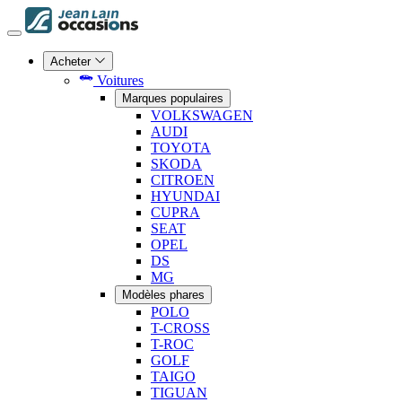
Acheter
Voitures
Marques populaires
VOLKSWAGEN
AUDI
TOYOTA
SKODA
CITROEN
HYUNDAI
CUPRA
SEAT
OPEL
DS
MG
Modèles phares
POLO
T-CROSS
T-ROC
GOLF
TAIGO
TIGUAN