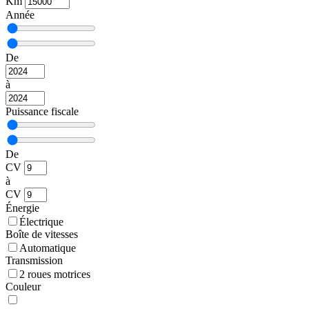
Km
Année
De
à
Puissance fiscale
De
CV
à
CV
Énergie
Électrique
Boîte de vitesses
Automatique
Transmission
2 roues motrices
Couleur