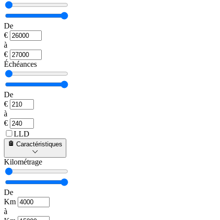
De
€
à
€
Échéances
De
€
à
€
LLD
Caractéristiques
Kilométrage
De
Km
à