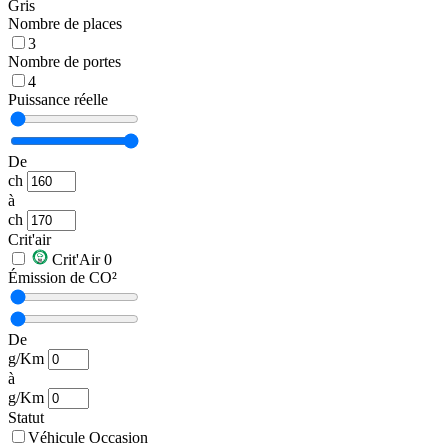
Gris
Nombre de places
3
Nombre de portes
4
Puissance réelle
De
ch
à
ch
Crit'air
Crit'Air 0
Émission de CO²
De
g/Km
à
g/Km
Statut
Véhicule Occasion