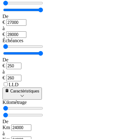
De
€
à
€
Échéances
De
€
à
€
LLD
Caractéristiques
Kilométrage
De
Km
à