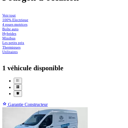
Voir tout
100% Electrique
4 roues motrices
Boîte auto
Hybrides
Minibus
Les petits prix
Thermiques
Utilitaires
1 véhicule
disponible
Garantie Constructeur