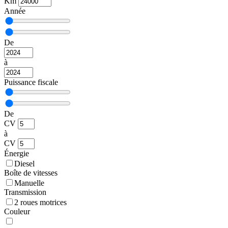
Km
Année
De
à
Puissance fiscale
De
CV
à
CV
Énergie
Diesel
Boîte de vitesses
Manuelle
Transmission
2 roues motrices
Couleur