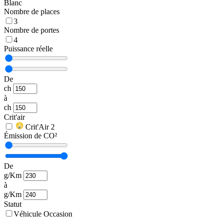
Blanc
Nombre de places
3
Nombre de portes
4
Puissance réelle
De
ch
à
ch
Crit'air
Crit'Air 2
Émission de CO²
De
g/Km
à
g/Km
Statut
Véhicule Occasion