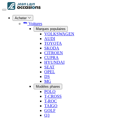
Acheter
Voitures
Marques populaires
VOLKSWAGEN
AUDI
TOYOTA
SKODA
CITROEN
CUPRA
HYUNDAI
SEAT
OPEL
DS
MG
Modèles phares
POLO
T-CROSS
T-ROC
TAIGO
GOLF
Q3