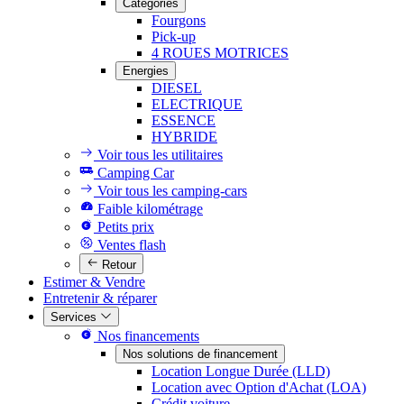
Catégories
Fourgons
Pick-up
4 ROUES MOTRICES
Energies
DIESEL
ELECTRIQUE
ESSENCE
HYBRIDE
Voir tous les utilitaires
Camping Car
Voir tous les camping-cars
Faible kilométrage
Petits prix
Ventes flash
Retour
Estimer & Vendre
Entretenir & réparer
Services
Nos financements
Nos solutions de financement
Location Longue Durée (LLD)
Location avec Option d'Achat (LOA)
Crédit voiture