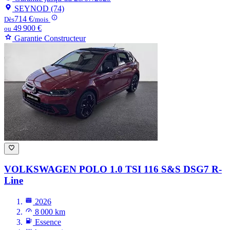
SEYNOD (74)
714 €
Dès
/mois
49 900 €
ou
Garantie Constructeur
VOLKSWAGEN POLO
1.0 TSI 116 S&S DSG7 R-
Line
2026
8 000 km
Essence