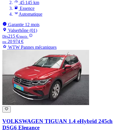
45 145 km
Essence
Automatique
Garantie 12 mois
Valserhône (01)
215 €
Dès
/mois
20 974 €
ou
WTW Pannes mécaniques
VOLKSWAGEN TIGUAN
1.4 eHybrid 245ch
DSG6 Elegance