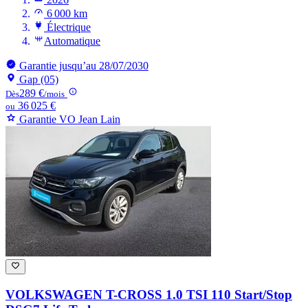
6 000 km
Électrique
Automatique
Garantie jusqu’au 28/07/2030
Gap (05)
289 €
Dès
/mois
36 025 €
ou
Garantie VO Jean Lain
VOLKSWAGEN T-CROSS
1.0 TSI 110 Start/Stop