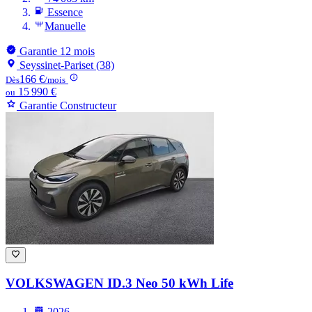
Essence
Manuelle
Garantie 12 mois
Seyssinet-Pariset (38)
166 €
Dès
/mois
15 990 €
ou
Garantie Constructeur
VOLKSWAGEN ID.3
Neo 50 kWh Life
2026