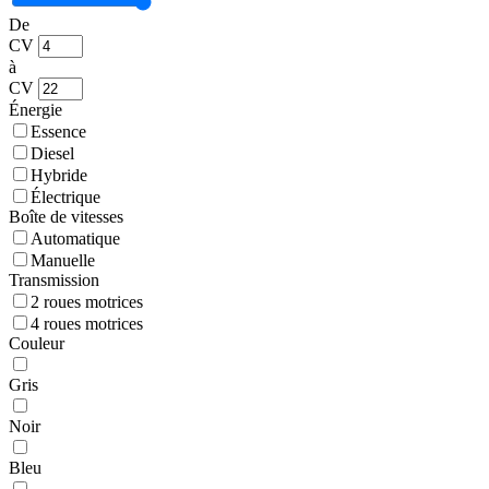
De
CV
à
CV
Énergie
Essence
Diesel
Hybride
Électrique
Boîte de vitesses
Automatique
Manuelle
Transmission
2 roues motrices
4 roues motrices
Couleur
Gris
Noir
Bleu