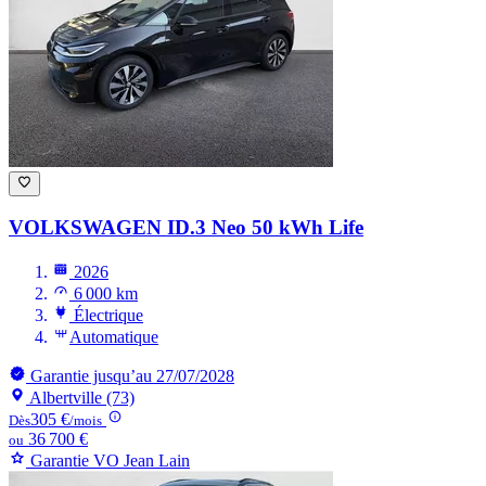
VOLKSWAGEN ID.3
Neo 50 kWh Life
2026
6 000 km
Électrique
Automatique
Garantie jusqu’au 27/07/2028
Albertville (73)
305 €
Dès
/mois
36 700 €
ou
Garantie VO Jean Lain