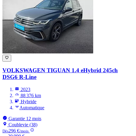
VOLKSWAGEN TIGUAN
1.4 eHybrid 245ch
DSG6 R-Line
2023
88 376 km
Hybride
Automatique
Garantie 12 mois
Coublevie (38)
296 €
Dès
/mois