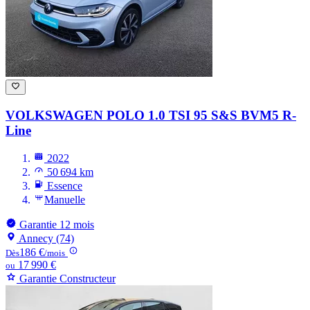
VOLKSWAGEN POLO
1.0 TSI 95 S&S BVM5 R-
Line
2022
50 694 km
Essence
Manuelle
Garantie 12 mois
Annecy (74)
186 €
Dès
/mois
17 990 €
ou
Garantie Constructeur