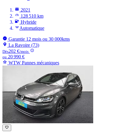
2021
128 510 km
Hybride
Automatique
Garantie 12 mois ou 30 000kms
La Ravoire (73)
202 €
Dès
/mois
20 990 €
ou
WTW Pannes mécaniques