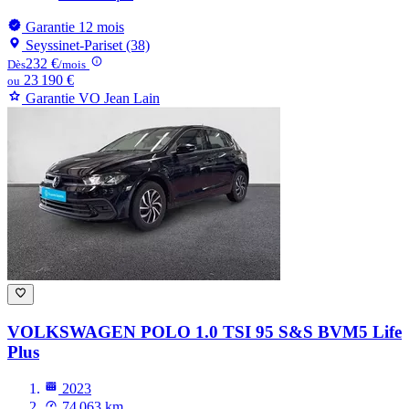
Garantie 12 mois
Seyssinet-Pariset (38)
232 €
Dès
/mois
23 190 €
ou
Garantie VO Jean Lain
VOLKSWAGEN POLO
1.0 TSI 95 S&S BVM5 Life
Plus
2023
74 063 km