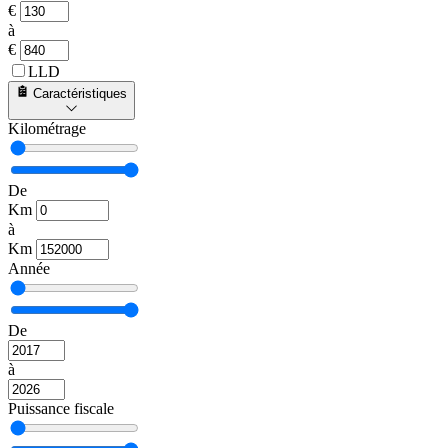
€
à
€
LLD
Caractéristiques
Kilométrage
De
Km
à
Km
Année
De
à
Puissance fiscale