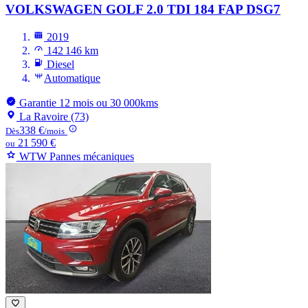
VOLKSWAGEN GOLF
2.0 TDI 184 FAP DSG7
2019
142 146 km
Diesel
Automatique
Garantie 12 mois ou 30 000kms
La Ravoire (73)
338 €
Dès
/mois
21 590 €
ou
WTW Pannes mécaniques