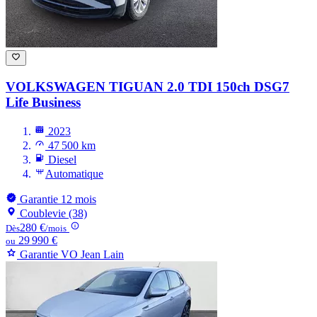
VOLKSWAGEN TIGUAN
2.0 TDI 150ch DSG7
Life Business
2023
47 500 km
Diesel
Automatique
Garantie 12 mois
Coublevie (38)
280 €
Dès
/mois
29 990 €
ou
Garantie VO Jean Lain