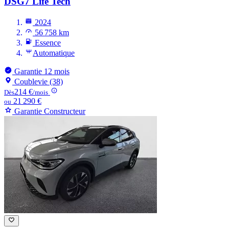
DSG7 Life Tech
2024
56 758 km
Essence
Automatique
Garantie 12 mois
Coublevie (38)
214 €
Dès
/mois
21 290 €
ou
Garantie Constructeur