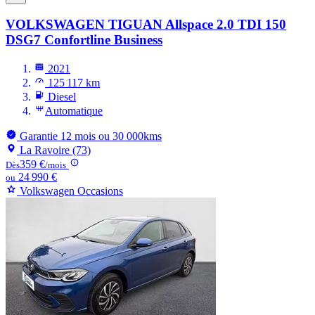
VOLKSWAGEN TIGUAN
Allspace 2.0 TDI 150
DSG7 Confortline Business
2021
125 117 km
Diesel
Automatique
Garantie 12 mois ou 30 000kms
La Ravoire (73)
359 €
Dès
/mois
24 990 €
ou
Volkswagen Occasions