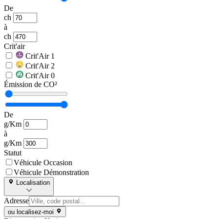
De
ch
à
ch
Crit'air
Crit'Air 1
Crit'Air 2
Crit'Air 0
Émission de CO²
De
g/Km
à
g/Km
Statut
Véhicule Occasion
Véhicule Démonstration
Localisation
Adresse
ou localisez-moi