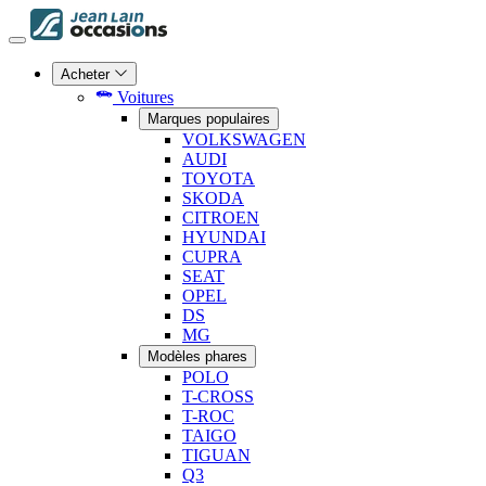
Acheter
Voitures
Marques populaires
VOLKSWAGEN
AUDI
TOYOTA
SKODA
CITROEN
HYUNDAI
CUPRA
SEAT
OPEL
DS
MG
Modèles phares
POLO
T-CROSS
T-ROC
TAIGO
TIGUAN
Q3