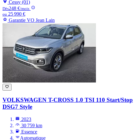
Cessy (01)
248 €
Dès
/mois
25 990 €
ou
Garantie VO Jean Lain
VOLKSWAGEN T-CROSS
1.0 TSI 110 Start/Stop
DSG7 Style
2023
30 759 km
Essence
Automatique