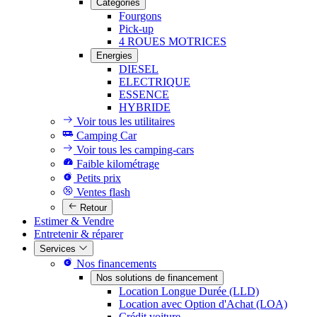
Catégories
Fourgons
Pick-up
4 ROUES MOTRICES
Energies
DIESEL
ELECTRIQUE
ESSENCE
HYBRIDE
Voir tous les utilitaires
Camping Car
Voir tous les camping-cars
Faible kilométrage
Petits prix
Ventes flash
Retour
Estimer & Vendre
Entretenir & réparer
Services
Nos financements
Nos solutions de financement
Location Longue Durée (LLD)
Location avec Option d'Achat (LOA)
Crédit voiture