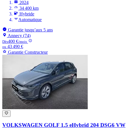
2024
34 400 km
Hybride
Automatique
Garantie jusqu’aux 5 ans
Annecy (74)
400 €
Dès
/mois
43 490 €
ou
Garantie Constructeur
VOLKSWAGEN GOLF
1.5 eHybrid 204 DSG6 VW