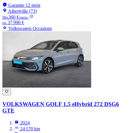
Garantie 12 mois
Albertville (73)
360 €
Dès
/mois
37 990 €
ou
Volkswagen Occasions
VOLKSWAGEN GOLF
1.5 eHybrid 272 DSG6
GTE
2024
24 170 km