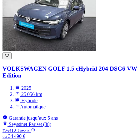
VOLKSWAGEN GOLF
1.5 eHybrid 204 DSG6 VW
Edition
2025
25 056 km
Hybride
Automatique
Garantie jusqu’aux 5 ans
Seyssinet-Pariset (38)
312 €
Dès
/mois
34 490 €
ou