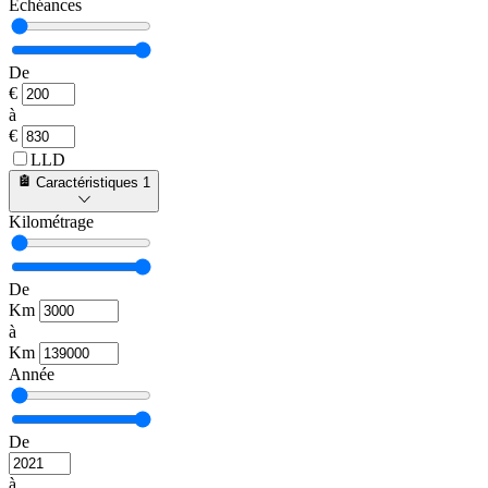
Échéances
De
€
à
€
LLD
Caractéristiques
1
Kilométrage
De
Km
à
Km
Année
De
à