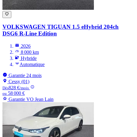
VOLKSWAGEN TIGUAN
1.5 eHybrid 204ch
DSG6 R-Line Edition
2026
8 000 km
Hybride
Automatique
Garantie 24 mois
Cessy (01)
828 €
Dès
/mois
58 000 €
ou
Garantie VO Jean Lain