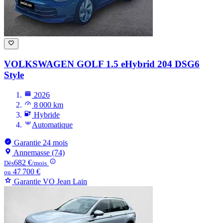
VOLKSWAGEN GOLF
1.5 eHybrid 204 DSG6
Style
2026
8 000 km
Hybride
Automatique
Garantie 24 mois
Annemasse (74)
682 €
Dès
/mois
47 700 €
ou
Garantie VO Jean Lain