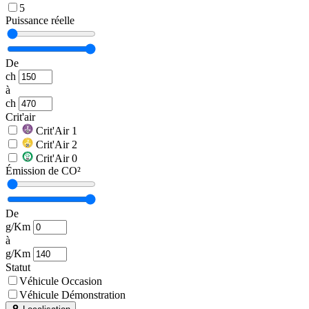
5
Puissance réelle
De
ch
à
ch
Crit'air
Crit'Air 1
Crit'Air 2
Crit'Air 0
Émission de CO²
De
g/Km
à
g/Km
Statut
Véhicule Occasion
Véhicule Démonstration