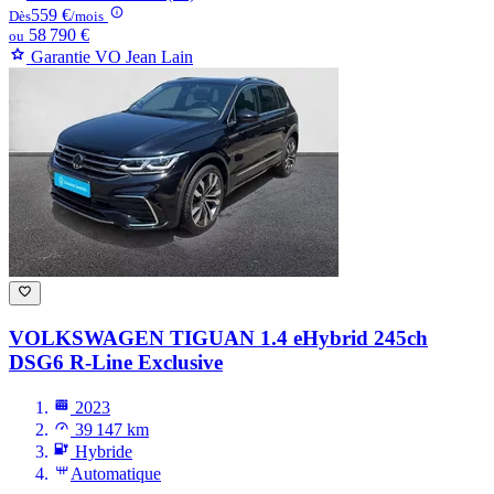
559 €
Dès
/mois
58 790 €
ou
Garantie VO Jean Lain
VOLKSWAGEN TIGUAN
1.4 eHybrid 245ch
DSG6 R-Line Exclusive
2023
39 147 km
Hybride
Automatique