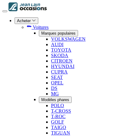
Acheter
Voitures
Marques populaires
VOLKSWAGEN
AUDI
TOYOTA
SKODA
CITROEN
HYUNDAI
CUPRA
SEAT
OPEL
DS
MG
Modèles phares
POLO
T-CROSS
T-ROC
GOLF
TAIGO
TIGUAN