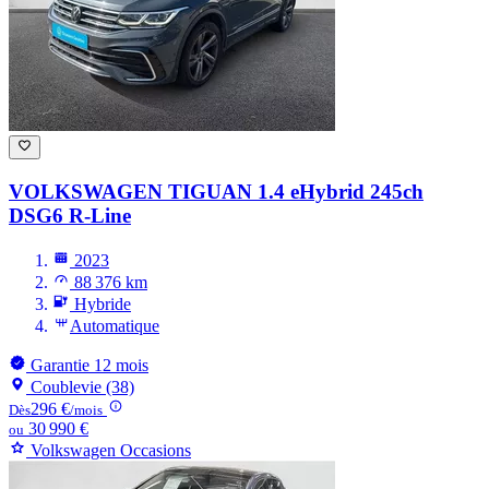
VOLKSWAGEN TIGUAN
1.4 eHybrid 245ch
DSG6 R-Line
2023
88 376 km
Hybride
Automatique
Garantie 12 mois
Coublevie (38)
296 €
Dès
/mois
30 990 €
ou
Volkswagen Occasions