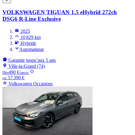
VOLKSWAGEN TIGUAN
1.5 eHybrid 272ch
DSG6 R-Line Exclusive
2025
10 829 km
Hybride
Automatique
Garantie jusqu’aux 5 ans
Ville-la-Grand (74)
490 €
Dès
/mois
57 390 €
ou
Volkswagen Occasions