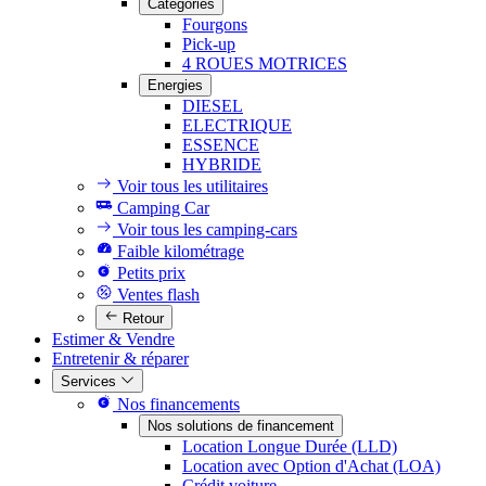
Catégories
Fourgons
Pick-up
4 ROUES MOTRICES
Energies
DIESEL
ELECTRIQUE
ESSENCE
HYBRIDE
Voir tous les utilitaires
Camping Car
Voir tous les camping-cars
Faible kilométrage
Petits prix
Ventes flash
Retour
Estimer & Vendre
Entretenir & réparer
Services
Nos financements
Nos solutions de financement
Location Longue Durée (LLD)
Location avec Option d'Achat (LOA)
Crédit voiture