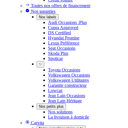
Toutes nos offres de financement
Nos garanties
Nos labels
Audi Occasions :Plus
Cupra Approved
DS Certified
Hyundai Promise
Lexus Préférence
Seat Occasions
Skoda Plus
Spoticar
✨
Toyota Occasions
Volkswagen Occasions
Volkswagen Utilitaires
Garantie constructeur
Lowcaz
Jean Lain Occasions
Jean Lain Héritage
Nos petits plus
Nos solutions
La livraison à domicile
Carvita