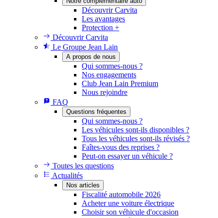
Notre complémentaire auto
Découvrir Carvita
Les avantages
Protection +
Découvrir Carvita
Le Groupe Jean Lain
A propos de nous
Qui sommes-nous ?
Nos engagements
Club Jean Lain Premium
Nous rejoindre
FAQ
Questions fréquentes
Qui sommes-nous ?
Les véhicules sont-ils disponibles ?
Tous les véhicules sont-ils révisés ?
Faîtes-vous des reprises ?
Peut-on essayer un véhicule ?
Toutes les questions
Actualités
Nos articles
Fiscalité automobile 2026
Acheter une voiture électrique
Choisir son véhicule d'occasion