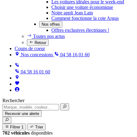
Les voitures idéales pour le week-end
Choisir une voiture économique
Notre appli Jean Lain
Comment fonctionne la cote Argus
Nos offres
Offres exclusives électriques !
Toutes nos actus
Retour
Coups de coeur
Nos concessions
04 58 16 01 60
04 58 16 01 60
Rechercher
Recevoir une alerte
Filtrer
1
Trier
702 véhicules
disponibles