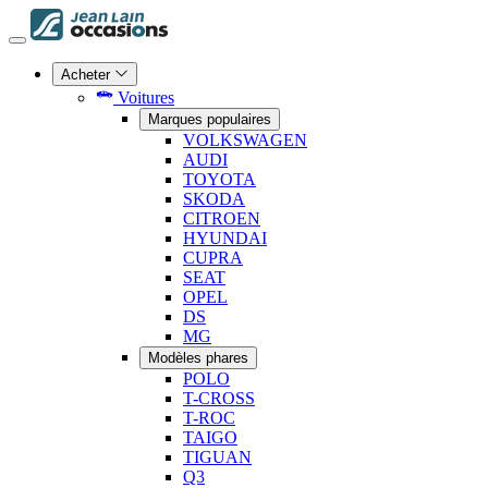
Acheter
Voitures
Marques populaires
VOLKSWAGEN
AUDI
TOYOTA
SKODA
CITROEN
HYUNDAI
CUPRA
SEAT
OPEL
DS
MG
Modèles phares
POLO
T-CROSS
T-ROC
TAIGO
TIGUAN
Q3