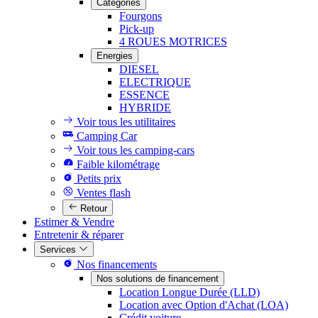
Catégories
Fourgons
Pick-up
4 ROUES MOTRICES
Energies
DIESEL
ELECTRIQUE
ESSENCE
HYBRIDE
Voir tous les utilitaires
Camping Car
Voir tous les camping-cars
Faible kilométrage
Petits prix
Ventes flash
Retour
Estimer & Vendre
Entretenir & réparer
Services
Nos financements
Nos solutions de financement
Location Longue Durée (LLD)
Location avec Option d'Achat (LOA)
Crédit voiture