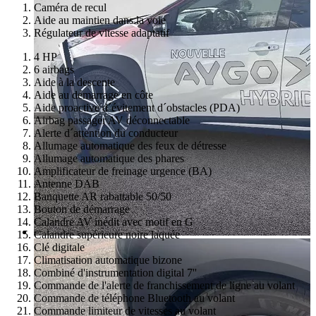
Caméra de recul
Aide au maintien dans la voie
Régulateur de vitesse adaptatif
4 HP
6 airbags
Aide à la descente
Aide au démarrage en côte
Aide proactive d´évitement d´obstacles (PDA)
Airbag passager AV déconnectable
Alerte d´attention du conducteur
Allumage automatique des feux de détresse
Allumage automatique des phares
Amplificateur de freinage urgence (BA)
Antenne DAB
Banquette AR rabattable 50/50
Bouton de démarrage
Calandre AV inédit avec motif en G
Calandre supérieure noire laquée
Clé digitale
Climatisation automatique bizone
Combiné d'instrumentation digital 7''
Commande de l'alerte de franchissement de ligne au volant
Commande de téléphone Bluetooth au volant
Commande limiteur de vitesses au volant