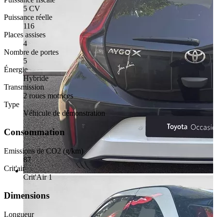
5 CV
Puissance réelle
116
Places assises
4
Nombre de portes
5
Énergie
Hybride
Transmission
2 roues motrices
Type
Véhicule de démonstration
Consommation
Emissions de CO2 (g/km)
87
Crit'air
Crit'Air 1
Dimensions
Longueur