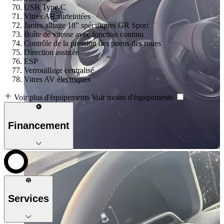
USB Type-C
Vitres AR surteintées
Jantes alliage 18" spécifiques GR Sport
Boîte de vitesse avec fonction continu
Contrôle de la pression des pneus des roues
Direction assistée
ESP
Verrouillage centralisé
Vitres AV électriques
Voir plus d'équipements
Voir moins d'équipements
Financement
Services