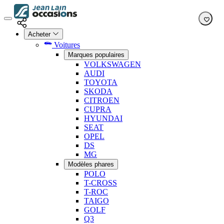
Acheter
Voitures
Marques populaires
VOLKSWAGEN
AUDI
TOYOTA
SKODA
CITROEN
CUPRA
HYUNDAI
SEAT
OPEL
DS
MG
Modèles phares
POLO
T-CROSS
T-ROC
TAIGO
GOLF
Q3