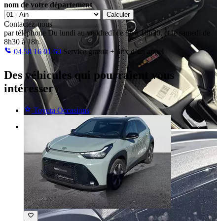
nom de votre département
Calculer
Contactez-nous
par téléphone
Du lundi au vendredi de 8h à 18h30, et le samedi de
8h30 à 18h.
04 58 16 01 60
Service gratuit + prix d’un appel
Des véhicules
qui pourraient vous
intéresser
Toyota Occasions