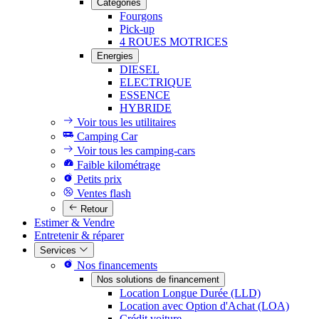
Catégories
Fourgons
Pick-up
4 ROUES MOTRICES
Energies
DIESEL
ELECTRIQUE
ESSENCE
HYBRIDE
Voir tous les utilitaires
Camping Car
Voir tous les camping-cars
Faible kilométrage
Petits prix
Ventes flash
Retour
Estimer & Vendre
Entretenir & réparer
Services
Nos financements
Nos solutions de financement
Location Longue Durée (LLD)
Location avec Option d'Achat (LOA)
Crédit voiture