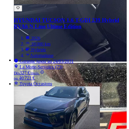
HYUNDAI TUCSON
1.6 T-GDI 239 Hybrid
BVA6 N Line Ultime Edition
2026
10 000 km
Hybride
Automatique
Garantie jusqu’au 24/03/2031
La Motte-Servolex (73)
327 €
Dès
/mois
40 721 €
ou
Toyota Occasions