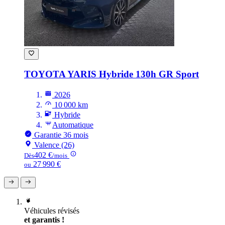
TOYOTA YARIS
Hybride 130h GR Sport
2026
10 000 km
Hybride
Automatique
Garantie 36 mois
Valence (26)
402 €
Dès
/mois
27 990 €
ou
Véhicules révisés
et garantis !