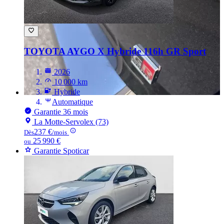
TOYOTA AYGO
X Hybride 116h GR Sport
2026
10 000 km
Hybride
Automatique
Garantie 36 mois
La Motte-Servolex (73)
237 €
Dès
/mois
25 990 €
ou
Garantie Spoticar