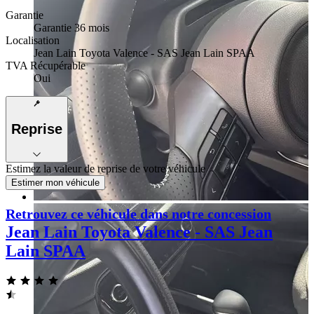
Garantie
Garantie 36 mois
Localisation
Jean Lain Toyota Valence - SAS Jean Lain SPAA
TVA Récupérable
Oui
Reprise
Estimez la valeur de reprise de votre véhicule
Estimer mon véhicule
Retrouvez ce véhicule dans notre concession
Jean Lain Toyota Valence - SAS Jean
Lain SPAA