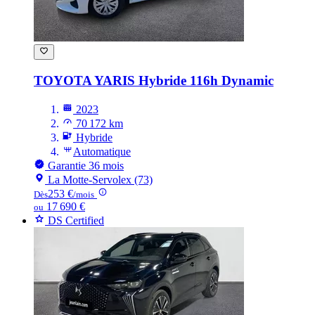
TOYOTA YARIS
Hybride 116h Dynamic
2023
70 172 km
Hybride
Automatique
Garantie 36 mois
La Motte-Servolex (73)
253 €
Dès
/mois
17 690 €
ou
DS Certified