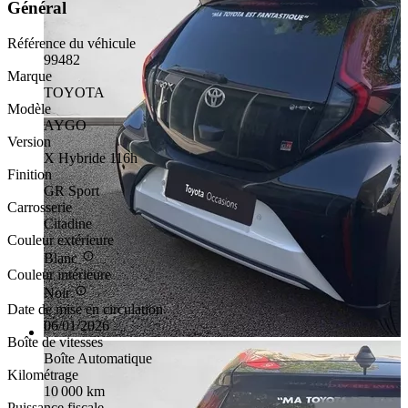
Général
Référence du véhicule
99482
Marque
TOYOTA
Modèle
AYGO
Version
X Hybride 116h
Finition
GR Sport
Carrosserie
Citadine
Couleur extérieure
Blanc
Couleur intérieure
Noir
Date de mise en circulation
06/01/2026
Boîte de vitesses
Boîte Automatique
Kilométrage
10 000 km
Puissance fiscale