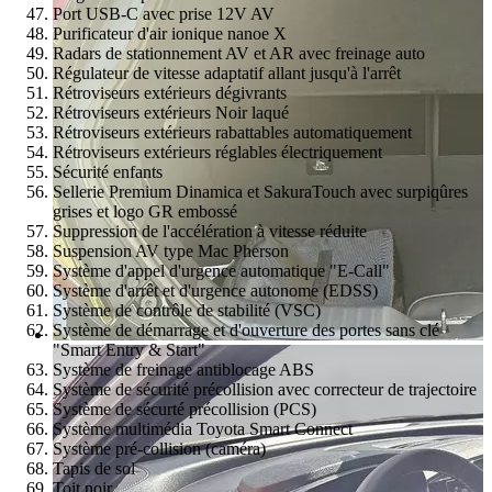
Port USB-C avec prise 12V AV
Purificateur d'air ionique nanoe X
Radars de stationnement AV et AR avec freinage auto
Régulateur de vitesse adaptatif allant jusqu'à l'arrêt
Rétroviseurs extérieurs dégivrants
Rétroviseurs extérieurs Noir laqué
Rétroviseurs extérieurs rabattables automatiquement
Rétroviseurs extérieurs réglables électriquement
Sécurité enfants
Sellerie Premium Dinamica et SakuraTouch avec surpiqûres
grises et logo GR embossé
Suppression de l'accélération à vitesse réduite
Suspension AV type Mac Pherson
Système d'appel d'urgence automatique "E-Call"
Système d'arrêt et d'urgence autonome (EDSS)
Système de contrôle de stabilité (VSC)
Système de démarrage et d'ouverture des portes sans clé
"Smart Entry & Start"
Système de freinage antiblocage ABS
Système de sécurité précollision avec correcteur de trajectoire
Système de sécurté précollision (PCS)
Système multimédia Toyota Smart Connect
Système pré-collision (caméra)
Tapis de sol
Toit noir