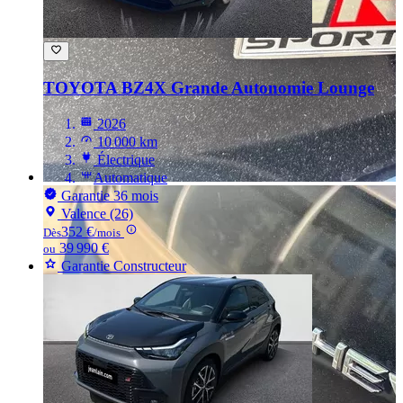
TOYOTA BZ4X
Grande Autonomie Lounge
2026
10 000 km
Électrique
Automatique
Garantie 36 mois
Valence (26)
352 €
Dès
/mois
39 990 €
ou
Garantie Constructeur