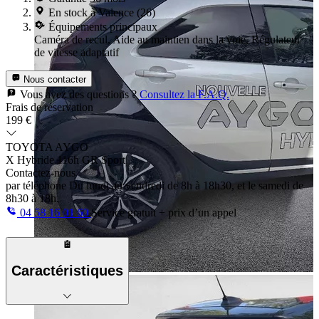
En stock à Valence (26)
Équipements principaux
Caméra de recul, Aide au maintien dans la voie, Régulateur
de vitesse adaptatif
Nous contacter
Vous avez des questions ?
Consultez la F.A.Q.
Frais de réservation
199 €
TOYOTA AYGO
X Hybride 116h GR Sport
Contactez-nous
par téléphone
Du lundi au vendredi de 8h à 18h30, et le samedi de
8h30 à 18h.
04 58 16 01 60
Service gratuit + prix d’un appel
Caractéristiques