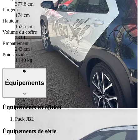
377,6 cm
Largeur
174 cm
Hauteur
152,5 cm
Volume du coffre
231 L
Empattement
243 cm
Poids à vide
1 140 kg
Équipements
Équipements en option
Pack JBL
Équipements de série