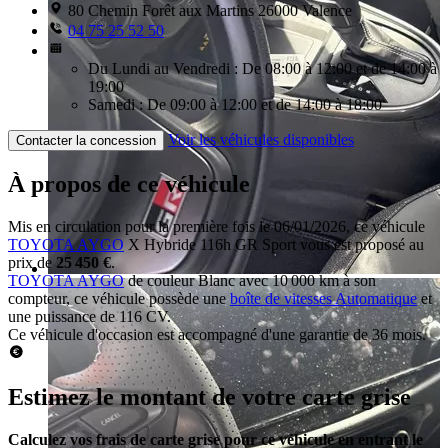
80 Chemin Forêt aux Martins 26000 Valence
04 75 25 52 50
Du Lundi au Vendredi : De 08:00 à 12:00 et de 14:00 à
19:00
Samedi : De 09:00 à 12:00 et de 14:00 à 18:00
Voir les véhicules disponibles
Contacter la concession
À propos de ce véhicule
Mis en circulation pour la première fois le 06/01/2026, ce véhicule
TOYOTA AYGO
X Hybride 116h GR Sport vous est proposé au
prix de
25 450 €
.
TOYOTA AYGO
de couleur Blanc avec 10 000 km à son
compteur, ce véhicule possède une
boîte de vitesses Automatique
et
une puissance de 116 CV.
Ce véhicule d'occasion est accompagné d'une garantie de 36 mois.
Estimez le montant de votre carte grise
Calculez vos frais de carte grise pour ce véhicule en entrant le