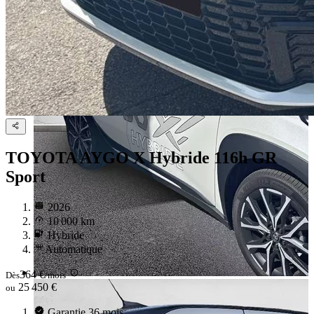
TOYOTA AYGO
X Hybride 116h GR
Sport
2026
10 000 km
Hybride
Automatique
364 €
Dès
/mois
25 450 €
ou
Garantie 36 mois