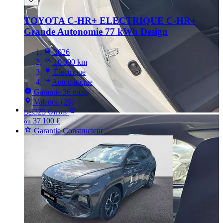
TOYOTA C-HR+ ELECTRIQUE
C-HR+
Grande Autonomie 77 kWh Design
2026
10 000 km
Électrique
Automatique
Garantie 36 mois
Valence (26)
325 €
Dès
/mois
37 100 €
ou
Garantie Constructeur