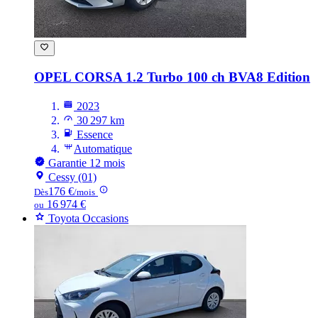
OPEL CORSA
1.2 Turbo 100 ch BVA8 Edition
2023
30 297 km
Essence
Automatique
Garantie 12 mois
Cessy (01)
176 €
Dès
/mois
16 974 €
ou
Toyota Occasions