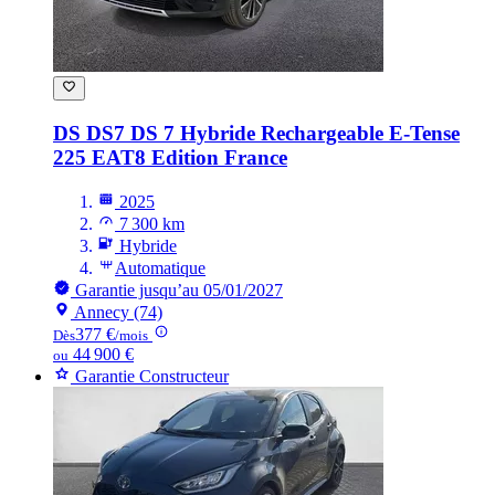
DS DS7
DS 7 Hybride Rechargeable E-Tense
225 EAT8 Edition France
2025
7 300 km
Hybride
Automatique
Garantie jusqu’au 05/01/2027
Annecy (74)
377 €
Dès
/mois
44 900 €
ou
Garantie Constructeur