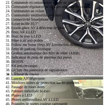
Commande reconnaissance vocale au volant
Commande régulateur de vitesses adaptatif au volant
Commandes au volant
Commandes multimédia au volant
Connectivité Smartphone
Ecran tactile 10,5"
Essuie-glace AV à détecteur de pluie
Feux AR à LED
Feux de jour à LED
Filtre à air anti-pollen
Follow me home (feux AV à extinction différée)
Frein de parking électrique
Gestion automatique des feux de route (AHB)
Indicateur de perte de pression des pneus
ISOFIX
Kit anti-crevaison
Lecture des panneaux de signalisation
Limiteur de vitesse
Lunette AR dégivrante
Moulures noires de protection sur les portieres
Passage de roues noirs
Peinture métallisée bi-ton+
Phares à LED
Phares antibrouillard AV à LED
Poignées de portes couleur carrosserie