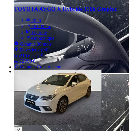
TOYOTA AYGO
X Hybride 116h Graphic
2026
10 000 km
Hybride
Automatique
Garantie 36 mois
Davézieux (04)
210 €
Dès
/mois
22 990 €
ou
Garantie Constructeur