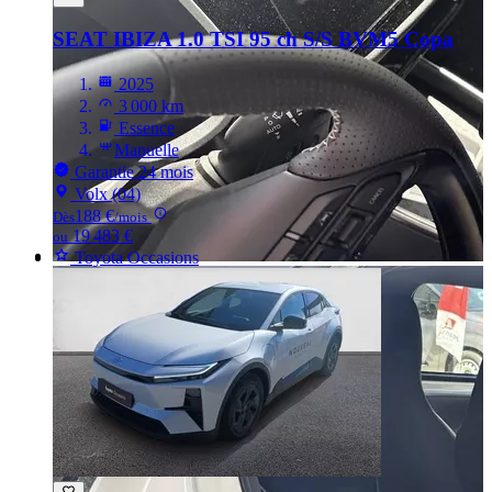
SEAT IBIZA
1.0 TSI 95 ch S/S BVM5 Copa
2025
3 000 km
Essence
Manuelle
Garantie 24 mois
Volx (04)
188 €
Dès
/mois
19 483 €
ou
Toyota Occasions