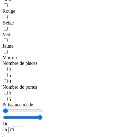
Rouge
Beige
Vert
Jaune
Marron
Nombre de places
4
5
9
Nombre de portes
4
5
Puissance réelle
De
ch
à