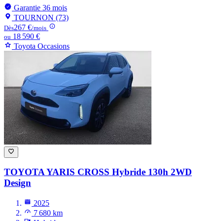
Garantie 36 mois
TOURNON (73)
267 €
Dès
/mois
18 590 €
ou
Toyota Occasions
TOYOTA YARIS CROSS
Hybride 130h 2WD
Design
2025
7 680 km