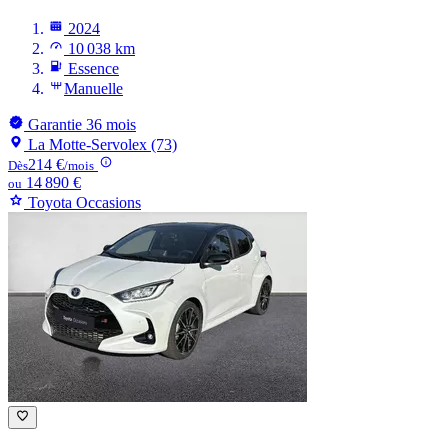
2024
10 038 km
Essence
Manuelle
Garantie 36 mois
La Motte-Servolex (73)
214 €
Dès
/mois
14 890 €
ou
Toyota Occasions