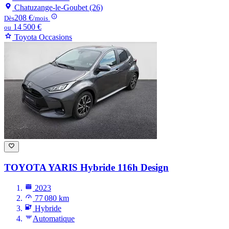
Chatuzange-le-Goubet (26)
208 €
Dès
/mois
14 500 €
ou
Toyota Occasions
TOYOTA YARIS
Hybride 116h Design
2023
77 080 km
Hybride
Automatique