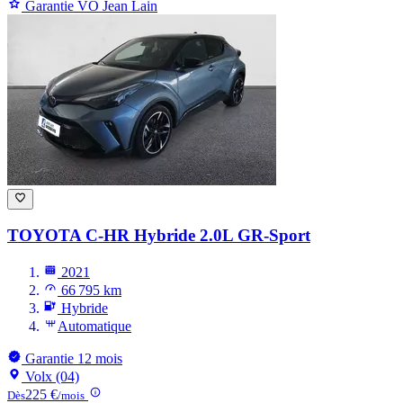
Garantie VO Jean Lain
TOYOTA C-HR
Hybride 2.0L GR-Sport
2021
66 795 km
Hybride
Automatique
Garantie 12 mois
Volx (04)
225 €
Dès
/mois