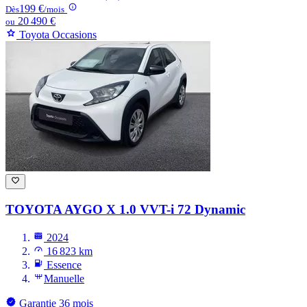
199 €
Dès
/mois
20 490 €
ou
Toyota Occasions
TOYOTA AYGO
X 1.0 VVT-i 72 Dynamic
2024
16 823 km
Essence
Manuelle
Garantie 36 mois