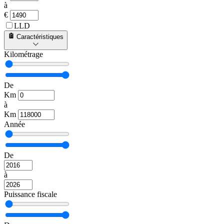
à
€
LLD
Caractéristiques
Kilométrage
De
Km
à
Km
Année
De
à
Puissance fiscale