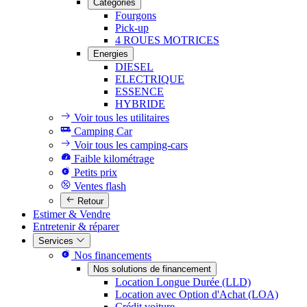
Catégories
Fourgons
Pick-up
4 ROUES MOTRICES
Energies
DIESEL
ELECTRIQUE
ESSENCE
HYBRIDE
Voir tous les utilitaires
Camping Car
Voir tous les camping-cars
Faible kilométrage
Petits prix
Ventes flash
Retour
Estimer & Vendre
Entretenir & réparer
Services
Nos financements
Nos solutions de financement
Location Longue Durée (LLD)
Location avec Option d'Achat (LOA)
Crédit voiture