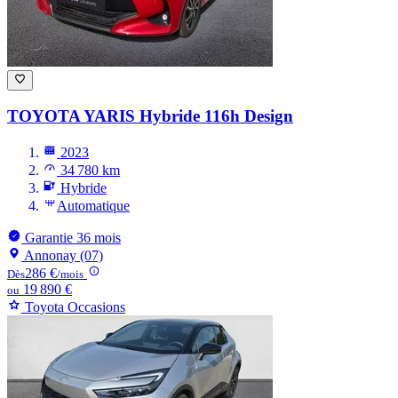
TOYOTA YARIS
Hybride 116h Design
2023
34 780 km
Hybride
Automatique
Garantie 36 mois
Annonay (07)
286 €
Dès
/mois
19 890 €
ou
Toyota Occasions