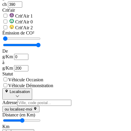
ch
Crit'air
Crit'Air 1
Crit'Air 0
Crit'Air 2
Émission de CO²
De
g/Km
à
g/Km
Statut
Véhicule Occasion
Véhicule Démonstration
Localisation
Adresse
ou localisez-moi
Distance (en Km)
Km