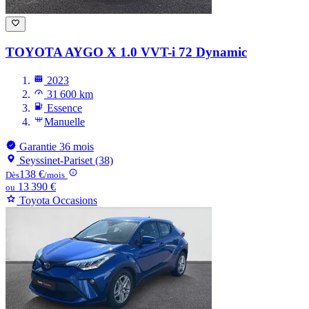
TOYOTA AYGO
X 1.0 VVT-i 72 Dynamic
2023
31 600 km
Essence
Manuelle
Garantie 36 mois
Seyssinet-Pariset (38)
138 €
Dès
/mois
13 390 €
ou
Toyota Occasions