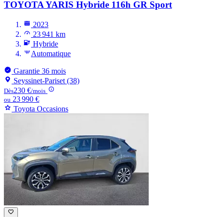
TOYOTA YARIS
Hybride 116h GR Sport
2023
23 941 km
Hybride
Automatique
Garantie 36 mois
Seyssinet-Pariset (38)
230 €
Dès
/mois
23 990 €
ou
Toyota Occasions