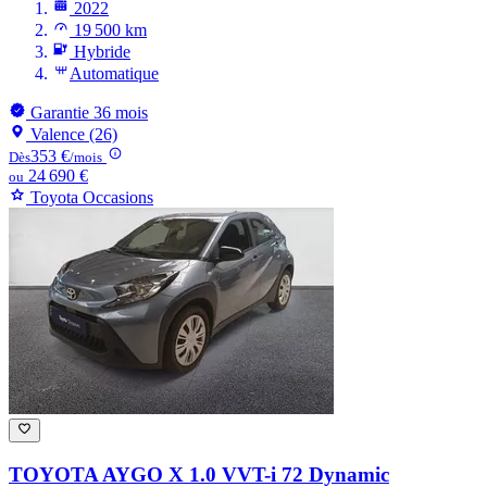
2022
19 500 km
Hybride
Automatique
Garantie 36 mois
Valence (26)
353 €
Dès
/mois
24 690 €
ou
Toyota Occasions
TOYOTA AYGO
X 1.0 VVT-i 72 Dynamic