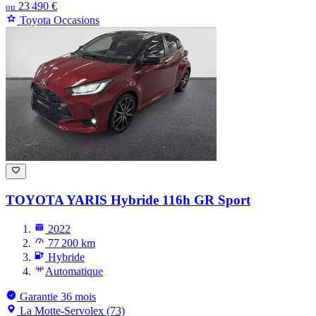
23 490 €
ou
Toyota Occasions
TOYOTA YARIS
Hybride 116h GR Sport
2022
77 200 km
Hybride
Automatique
Garantie 36 mois
La Motte-Servolex (73)