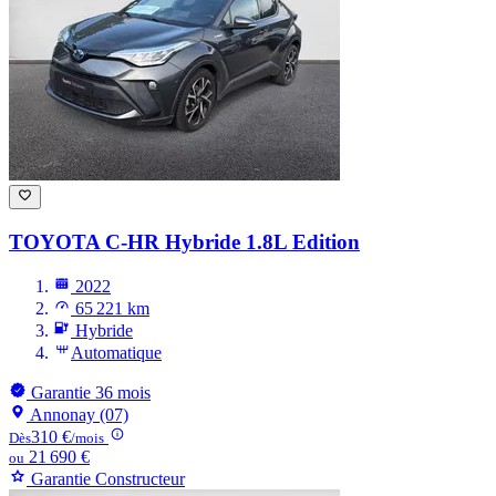
TOYOTA C-HR
Hybride 1.8L Edition
2022
65 221 km
Hybride
Automatique
Garantie 36 mois
Annonay (07)
310 €
Dès
/mois
21 690 €
ou
Garantie Constructeur