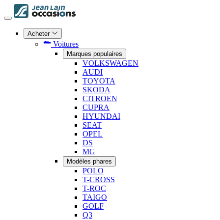
Acheter
Voitures
Marques populaires
VOLKSWAGEN
AUDI
TOYOTA
SKODA
CITROEN
CUPRA
HYUNDAI
SEAT
OPEL
DS
MG
Modèles phares
POLO
T-CROSS
T-ROC
TAIGO
GOLF
Q3