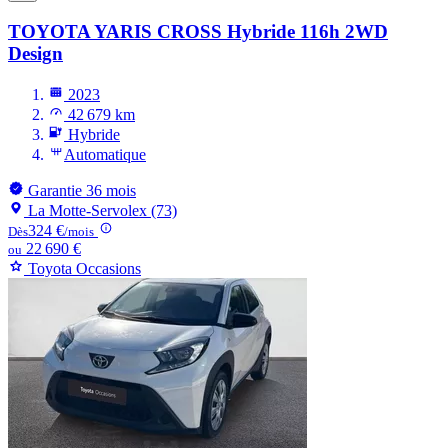
TOYOTA YARIS CROSS
Hybride 116h 2WD
Design
2023
42 679 km
Hybride
Automatique
Garantie 36 mois
La Motte-Servolex (73)
324 €
Dès
/mois
22 690 €
ou
Toyota Occasions