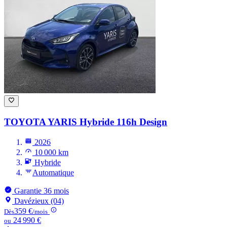
TOYOTA YARIS
Hybride 116h Design
2026
10 000 km
Hybride
Automatique
Garantie 36 mois
Davézieux (04)
359 €
Dès
/mois
24 990 €
ou