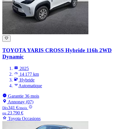
TOYOTA YARIS CROSS
Hybride 116h 2WD
Dynamic
2025
14 177 km
Hybride
Automatique
Garantie 36 mois
Annonay (07)
341 €
Dès
/mois
23 790 €
ou
Toyota Occasions