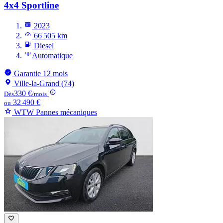
4x4 Sportline
2023
66 505 km
Diesel
Automatique
Garantie 12 mois
Ville-la-Grand (74)
330 €
Dès
/mois
32 490 €
ou
WTW Pannes mécaniques