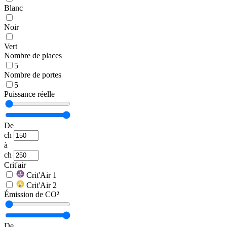
Blanc
Noir
Vert
Nombre de places
5
Nombre de portes
5
Puissance réelle
De
ch
à
ch
Crit'air
Crit'Air 1
Crit'Air 2
Émission de CO²
De