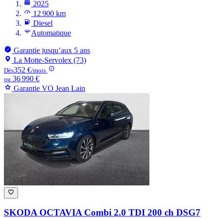
2025
12 900 km
Diesel
Automatique
Garantie jusqu’aux 5 ans
La Motte-Servolex (73)
352 €
Dès
/mois
36 990 €
ou
Garantie VO Jean Lain
SKODA OCTAVIA
Combi 2.0 TDI 200 ch DSG7