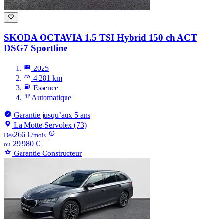
SKODA OCTAVIA
1.5 TSI Hybrid 150 ch ACT
DSG7 Sportline
2025
4 281 km
Essence
Automatique
Garantie jusqu’aux 5 ans
La Motte-Servolex (73)
266 €
Dès
/mois
29 980 €
ou
Garantie Constructeur