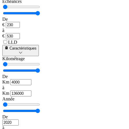
Échéances
De
€
à
€
LLD
Caractéristiques
Kilométrage
De
Km
à
Km
Année
De
à