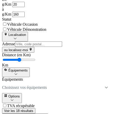
g/Km
à
g/Km
Statut
Véhicule Occasion
Véhicule Démonstration
Localisation
Adresse
ou localisez-moi
Distance (en Km)
Km
Équipements
Équipements
Choisissez vos équipements
Options
TVA récupérable
Voir les 18 résultats