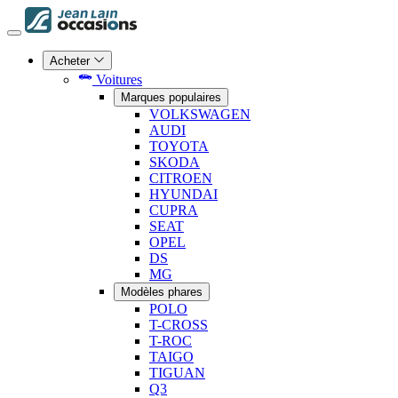
Acheter
Voitures
Marques populaires
VOLKSWAGEN
AUDI
TOYOTA
SKODA
CITROEN
HYUNDAI
CUPRA
SEAT
OPEL
DS
MG
Modèles phares
POLO
T-CROSS
T-ROC
TAIGO
TIGUAN
Q3