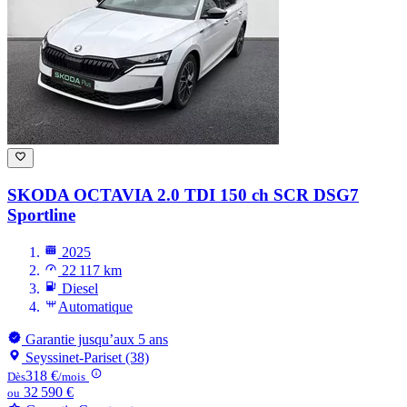
SKODA OCTAVIA
2.0 TDI 150 ch SCR DSG7
Sportline
2025
22 117 km
Diesel
Automatique
Garantie jusqu’aux 5 ans
Seyssinet-Pariset (38)
318 €
Dès
/mois
32 590 €
ou