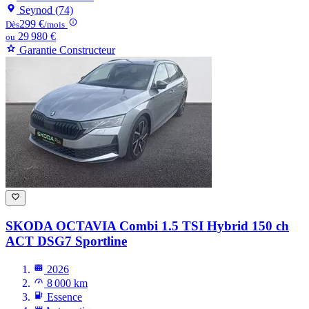
Seynod (74)
299 €
Dès
/mois
29 980 €
ou
Garantie Constructeur
SKODA OCTAVIA
Combi 1.5 TSI Hybrid 150 ch
ACT DSG7 Sportline
2026
8 000 km
Essence