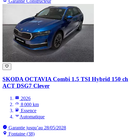
Garantie Constructeur
SKODA OCTAVIA
Combi 1.5 TSI Hybrid 150 ch
ACT DSG7 Clever
2026
8 000 km
Essence
Automatique
Garantie jusqu’au 28/05/2028
Fontaine (38)