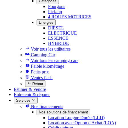
Catégories
Fourgons
Pick-up
4 ROUES MOTRICES
Energies
DIESEL
ELECTRIQUE
ESSENCE
HYBRIDE
Voir tous les utilitaires
Camping Car
Voir tous les camping-cars
Faible kilométrage
Petits prix
Ventes flash
Retour
Estimer & Vendre
Entretenir & réparer
Services
Nos financements
Nos solutions de financement
Location Longue Durée (LLD)
Location avec Option d'Achat (LOA)
Crédit voiture