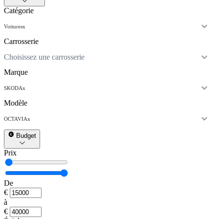
Catégorie
Voitures
x
Carrosserie
Choisissez une carrosserie
Marque
SKODA
x
Modèle
OCTAVIA
x
Budget
Prix
De
€
à
€