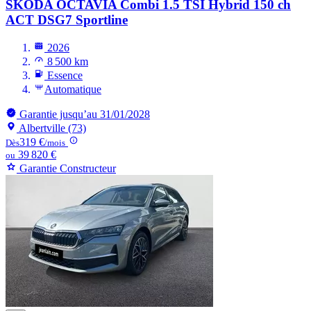
SKODA OCTAVIA
Combi 1.5 TSI Hybrid 150 ch
ACT DSG7 Sportline
2026
8 500 km
Essence
Automatique
Garantie jusqu’au 31/01/2028
Albertville (73)
319 €
Dès
/mois
39 820 €
ou
Garantie Constructeur