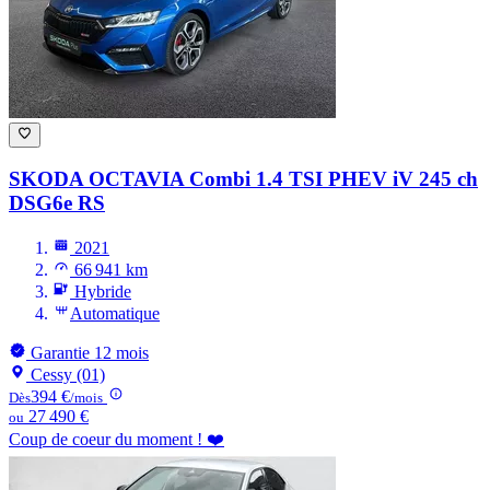
SKODA OCTAVIA
Combi 1.4 TSI PHEV iV 245 ch
DSG6e RS
2021
66 941 km
Hybride
Automatique
Garantie 12 mois
Cessy (01)
394 €
Dès
/mois
27 490 €
ou
Coup de coeur du moment ! ❤️