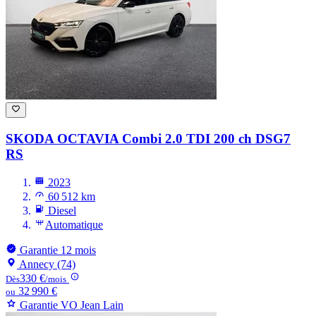
SKODA OCTAVIA
Combi 2.0 TDI 200 ch DSG7
RS
2023
60 512 km
Diesel
Automatique
Garantie 12 mois
Annecy (74)
330 €
Dès
/mois
32 990 €
ou
Garantie VO Jean Lain